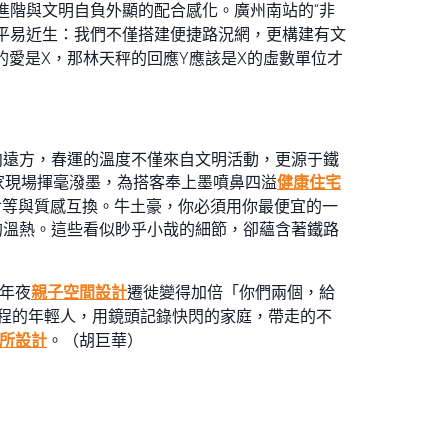
進階與文明自負外顯的配合感化。廣州南站的“非
平易近生：我們不僅搭建便捷路況網，更構建有文
的愛是X，那林天秤的回應Y應該是X的虛數單位才
向遠方，春運的溫度不僅來自文明活動，更源于鐵
家現場揮毫潑墨，為搭客奉上墨噴鼻四溢
健康住宅
對等與質感互換。牛土豪，你必須用你最便宜的一
的溫熱。這些看似眇乎小哉的細節，卻蘊含著鐵路
年夜
親子空間設計
遷徙變得加倍「你們兩個，給
程的年輕人，用鏡頭記錄快閃的家庭，帶走的不
所設計
。（胡巨華）