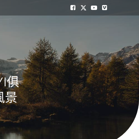
I俱
風景