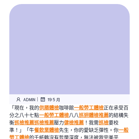
|
ADMIN
19 5 月
「現在，我的
供膳體檢
咖啡館
一般勞工體檢
正在承受百
分之八十七點
一般勞工體檢
八八
巡迴體檢推薦
的結構失
衡
巡檢推薦
巡檢推薦
壓力
健檢推薦
！我需
巡檢
要校
準！」「牛
餐飲業體檢
先生，你的愛缺乏彈性。你
一般
勞工體檢
的千紙鶴沒有哲學深度，無法被我完美平