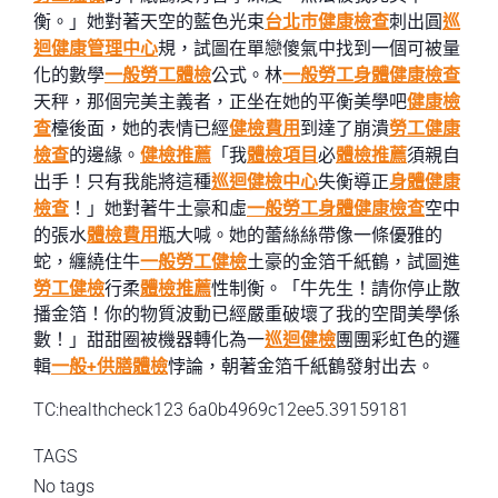
衡。」她對著天空的藍色光束
台北巿健康檢查
刺出圓
巡
迴健康管理中心
規，試圖在單戀傻氣中找到一個可被量
化的數學
一般勞工體檢
公式。林
一般勞工身體健康檢查
天秤，那個完美主義者，正坐在她的平衡美學吧
健康檢
查
檯後面，她的表情已經
健檢費用
到達了崩潰
勞工健康
檢查
的邊緣。
健檢推薦
「我
體檢項目
必
體檢推薦
須親自
出手！只有我能將這種
巡迴健檢中心
失衡導正
身體健康
檢查
！」她對著牛土豪和虛
一般勞工身體健康檢查
空中
的張水
體檢費用
瓶大喊。她的蕾絲絲帶像一條優雅的
蛇，纏繞住牛
一般勞工健檢
土豪的金箔千紙鶴，試圖進
勞工健檢
行柔
體檢推薦
性制衡。「牛先生！請你停止散
播金箔！你的物質波動已經嚴重破壞了我的空間美學係
數！」甜甜圈被機器轉化為一
巡迴健檢
團團彩虹色的邏
輯
一般+供膳體檢
悖論，朝著金箔千紙鶴發射出去。
TC:healthcheck123 6a0b4969c12ee5.39159181
TAGS
No tags