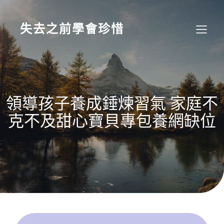
Skip
to
content
失去之前學會珍惜
領導孩子養成錘煉習氣 家庭不
克不及甜心寶貝專包養網缺位