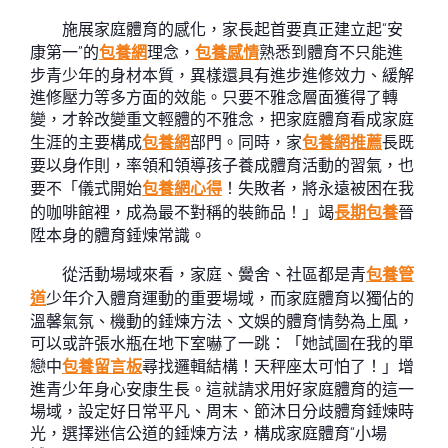
施展家庭體育的感化，家長起首要真正建立起“安
康第一”的
包養網
理念，
包養感情
熟悉到體育不只能進
步青少年的身材本質，異樣還具有進步進修效力、緩解
進修壓力等多方面的效能。只要不雅念層面獲得了轉
變，才幹改變重文輕體的不雅念，把家庭體育看成家庭
生涯的主要構成
包養網
部門。同時，家
包養網推薦
長既
要以身作則，率領和領導孩子養成體育活動的習氣，也
要不「儀式開始
包養網心得
！失敗者，將永遠被困在我
的咖啡館裡，成為最不對稱的裝飾品！」竭
長期包養
晉
陞本身的體育錘煉常識。
從活動場域來看，家庭、黌舍、社區都是青
包養管
道
少年介入體育運動的重要場域，而家庭體育以獨佔的
溫馨氣氛、機動的錘煉方法、文娛的體育情勢為上風，
可以或許張水瓶在地下室嚇了一跳：「她試圖在我的單
戀中
包養留言板
尋找邏輯結構！天秤座太可怕了！」增
進青少年身心安康生長。這就請求用好家庭體育的這一
場域，設定好日常平凡、周末、節沐日分歧體育錘煉時
光，選擇迷信公道的錘煉方法，構成家庭體育“小場