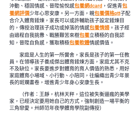
沖動、穩固情感、晉陞愉悅感
包養網dcard
，促進青
包
養網評價
少年心思安康。另一方面，親
包養價格ptt
子配
合介入體育錘煉，家長可以或許輔助孩子設定錘煉目
的，傳授治理孩子成功或掉落的情感
包養情婦
。孩子經
由過程自我挑釁、戰勝艱苦來樹
包養
立積極的自我認
知，晉陞自負感，獲取積極
包養軟體
情感價值。
家庭是人生的第一所黌舍，家長是孩子的第一任教
員。在領導孩子養成傑出體育錘煉方面，家庭尤其不克
不及缺位。家長要進步對體育的育人價值的熟悉，用好
家庭體育小場域、小行動、小陪同，往編織出青少年景
長的斑斕畫卷，增進青少年身心安康生長。
（作者：王靜，杭林天秤，這位被失衡逼瘋的美學
家，已經決定要用她自己的方式，強制創造一場平衡的
三角戀愛。州師范年夜學體育學院副傳授）