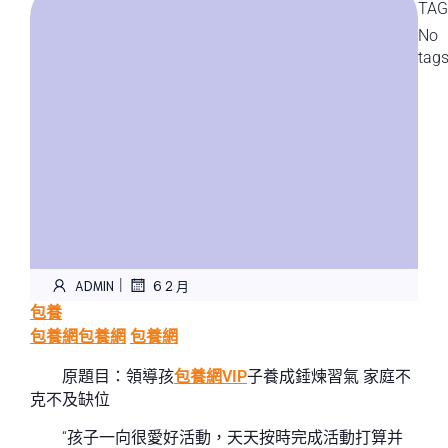
TAG
No
tag
|
ADMIN
6 2 月
包養
包養網
包養網
包養網
原題目：領導孩
包養網VIP
子養成錘煉習氣 家庭不
克不及缺位
“孩子一向很愛好活動，天天按時完成活動打算并