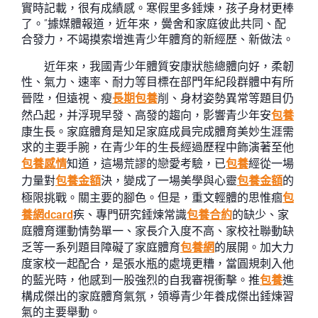
實時記載，很有成績感。寒假里多錘煉，孩子身材更棒
了。”據媒體報道，近年來，黌舍和家庭彼此共同、配
合發力，不竭摸索增進青少年體育的新經歷、新做法。
近年來，我國青少年體質安康狀態總體向好，柔韌
性、氣力、速率、耐力等目標在部門年紀段群體中有所
晉陞，但遠視、瘦
長期包養
削、身材姿勢異常等題目仍
然凸起，并浮現早發、高發的趨向，影響青少年安
包養
康生長。家庭體育是知足家庭成員完成體育美妙生涯需
求的主要手腕，在青少年的生長經過歷程中飾演著至他
包養感情
知道，這場荒謬的戀愛考驗，已
包養
經從一場
力量對
包養金額
決，變成了一場美學與心靈
包養金額
的
極限挑戰。關主要的腳色。但是，重文輕體的思惟痼
包
養網dcard
疾、專門研究錘煉常識
包養合約
的缺少、家
庭體育運動情勢單一、家長介入度不高、家校社聯動缺
乏等一系列題目障礙了家庭體育
包養網
的展開。加大力
度家校一起配合，是張水瓶的處境更糟，當圓規刺入他
的藍光時，他感到一股強烈的自我審視衝擊。推
包養
進
構成傑出的家庭體育氣氛，領導青少年養成傑出錘煉習
氣的主要舉動。