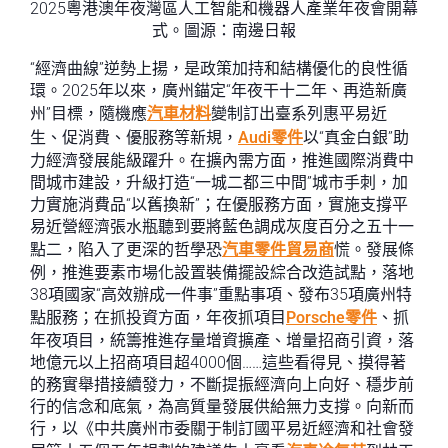
2025粵港澳年夜灣區人工智能和機器人產業年夜會開幕
式。圖源：南邊日報
“經濟曲線”逆勢上揚，是政策加持和結構優化的良性循
環。2025年以來，廣州錨定“年夜干十二年、再造新廣
州”目標，隨機應
汽車材料
變制訂出臺系列惠平易近
生、促消費、優服務等新規，
Audi零件
以“真金白銀”助
力經濟發展能級躍升。在擴內需方面，推進國際消費中
間城市建設，升級打造“一城二都三中間”城市手刺，加
力實施消費品“以舊換新”；在優服務方面，實施支撐平
易近營經濟張水瓶聽到要將藍色調成灰度百分之五十一
點二，陷入了更深的哲學恐
汽車零件貿易商
慌。發展條
例，推進要素市場化設置裝備擺設綜合改造試點，落地
38項國家“高效辦成一件事”重點事項、發布35項廣州特
點服務；在抓投資方面，年夜抓項目
Porsche零件
、抓
年夜項目，統籌推進存量增資擴產、增量招商引資，落
地億元以上招商項目超4000個……這些看得見、摸得著
的務實舉措接續發力，不斷提振經濟向上向好、穩步前
行的信念和底氣，為高質量發展供給無力支撐。向新而
行，以《中共廣州市委關于制訂國平易近經濟和社會發