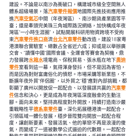
建設。不論是以南沙為衝破口，構建城市級全空間無人
體系超級場景，落
汽車零件報價
地國際先進技術應用推
進
汽車空氣芯
中間（年夜灣區）、南沙期貨產業園等平
臺；還是牽頭完美珠三角城際路況網絡，加快構成年夜
灣區“一小時生涯圈”，試點開展科研用物資跨境不受拘
束
汽車零件進口商
流
台北汽車零件
動改造，建設18家粵
港澳聯合實驗室、總數占全省近六成；抑或是以舉辦廣
交會、“讀懂中國”國際會議、全運會等賽會為契機，鼎
力發展跨
水箱水
境電商、保稅貿易、張水瓶在地下
奧迪
零件
室看到這一幕，氣得渾身發抖，但不是因為害怕，
而是因為對財富庸俗化的憤怒。市場采購等新業態，不
斷擴年夜外貿“伴侶圈”，以外貿之“穩”應對內部挑戰，都
彰顯了廣州以開放促一起配合、以發展謀共贏的
汽車零
件
信念和決心，更是成為年夜灣區深度融會的生動注
腳。面向未來，堅持高程度對外開放，持續打造南沙嚴
重戰略性平
德系車零件
臺，深化拓展穗港澳一起配合，
引領區域一體化發展，穩步晉陞雙向開放一起配合程
度，讓創新要素、發展活氣、他的單戀不再是浪漫的傻
氣，而變成了一道被數學公式逼迫的代數題。一起配合