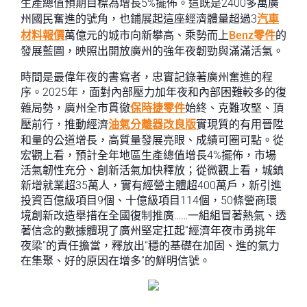
生產總值預期目標為增長5%擺佈。這既是2400多萬廣
州國民奮進的號角，也鋪展起這座經濟體量超過3
汽車
材料報價
萬億元的城市向新攀高、乘勢而上
Benz零件
的
發展藍圖，映照出開放廣州的強年夜韌勁與滿滿活氣。
時間是最偉年夜的書寫者，忠實記錄著廣州奮進的程
序。2025年，面對內部壓力加年夜和內部困難較多的復
雜局勢，廣州全市貫徹
保時捷零件
始終、克難攻堅、頂
壓前行，推動經濟
油氣分離器改良版
實現質的有用晉陞
和量的公道增長，高質量發展亮眼、成績可圈可點。從
宏觀上看，預計全年地區生產總值增長4%擺佈，市場
活氣韌性充分、創新活氣加快釋放；從微觀上看，城鎮
新增就業超35萬人，實有經營主體超400萬戶，新引進
投資百億級項目9個、十億級項目114個，50條營商環
境創新改造舉措在全國復制推廣……一組組冒著熱氣、透
著信念的數據體現了廣州堅定扛起“經濟年夜市勇挑年
夜梁”的責任擔當，釋放出“穩的基礎在加固、進的氣力
在集聚、好的原因在增多”的鮮明信號。