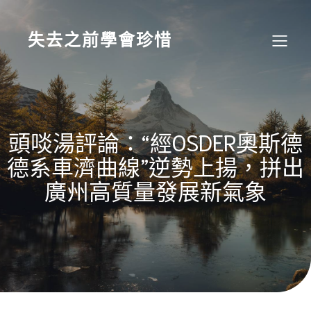
Skip
to
content
失去之前學會珍惜
頭啖湯評論：“經OSDER奧斯德
德系車濟曲線”逆勢上揚，拼出
廣州高質量發展新氣象