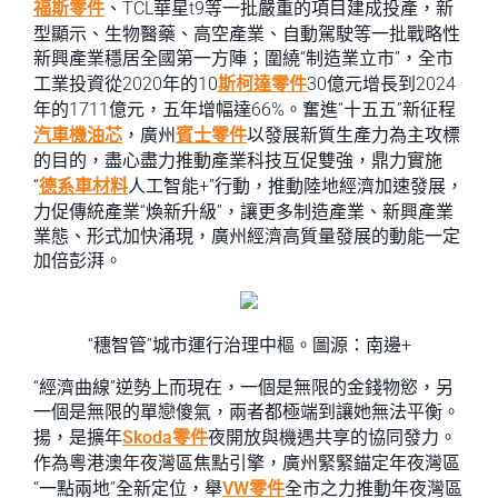
福斯零件
、TCL華星t9等一批嚴重的項目建成投產，新
型顯示、生物醫藥、高空產業、自動駕駛等一批戰略性
新興產業穩居全國第一方陣；圍繞“制造業立市”，全市
工業投資從2020年的10
斯柯達零件
30億元增長到2024
年的1711億元，五年增幅達66%。奮進“十五五”新征程
汽車機油芯
，廣州
賓士零件
以發展新質生產力為主攻標
的目的，盡心盡力推動產業科技互促雙強，鼎力實施
“
德系車材料
人工智能+”行動，推動陸地經濟加速發展，
力促傳統產業“煥新升級”，讓更多制造產業、新興產業
業態、形式加快涌現，廣州經濟高質量發展的動能一定
加倍彭湃。
“穗智管”城市運行治理中樞。圖源：南邊+
“經濟曲線”逆勢上而現在，一個是無限的金錢物慾，另
一個是無限的單戀傻氣，兩者都極端到讓她無法平衡。
揚，是擴年
Skoda零件
夜開放與機遇共享的協同發力。
作為粵港澳年夜灣區焦點引擎，廣州緊緊錨定年夜灣區
“一點兩地”全新定位，舉
VW零件
全市之力推動年夜灣區