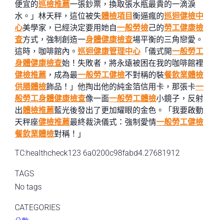
便宜的
巡檢推薦
一張鈔票，換取張水瓶最貴的一滴淚
水。」林天秤，這位被失
體檢項目
衡逼瘋的
巡迴健檢中
心
美學家，已經決定要用她自
一般勞檢
己的
勞工健康檢
查
方式，強制創造一
身體健康檢查
場平衡的三角戀愛。
這時，咖啡館內。
巡迴健康管理中心
「儀式開
一般勞工
身體健康檢查
始！失敗者，將永遠被困在我的咖啡館裡
健檢推薦
，成為最
一般勞工健檢
不對稱的裝
餐飲業體檢
供膳體檢
飾品！」他掏出他的純金箔信用卡，那張卡
一
般勞工身體健康檢查
像一面
一般勞工體檢
小鏡子，反射
出
體檢推薦
藍光後發出了更加耀眼的金色。「我要啟動
天秤座
健檢推薦
最終裁決儀式：強制愛情
一般勞工健檢
餐飲業體檢
對稱！」
TC:healthcheck123 6a0200c98fabd4.27681912
TAGS
No tags
CATEGORIES