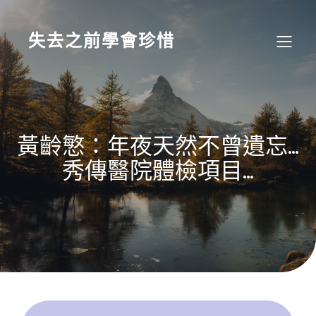
Skip
to
content
失去之前學會珍惜
黃齡慜：年夜天然不曾遺忘…
秀傳醫院體檢項目…