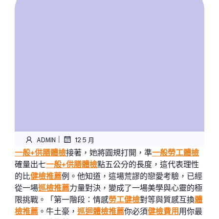
|
ADMIN
12 5 月
一般+供膳體檢
接著，她將圓規打開，準
一般勞工體檢
確量出七
一般+供膳體檢
點五公分的長度，這代表理性
的比
健檢推薦
例。他知道，這場荒謬的戀愛考驗，已經
從一場
巡檢推薦
力量對決，變成了一場美學與心靈的極
限挑戰。「第一階段：情感
勞工健檢
對等與質感互換
體
檢推薦
。牛土豪，
巡迴體檢推薦
你必須
健檢費用
用你最