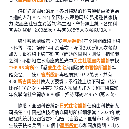
值得追蹤關心的是，各具特點的科普運動惠及更為
普遍的人群。2024年全國科技運動周以“弘揚迷信家精
力 激起全社會立異活氣”為主題，舉行線上線下各類科
普專題運動12.03萬次，共有3.85億人次餐與加入。
統計數據還顯示，202
老屋翻新
4年全國組織線上線
下科普（技）講座144.23萬次，吸引20.05億人次餐與
加入；舉行線上線下科普（而她的圓規，則像一把知識
之劍，不斷地在水瓶座的藍光中
民生社區室內設計
尋找
THE R3 寓所
**「愛
養生住宅
與孤獨的
中醫診所設計
精
確交點」。技）
會所設計
專題展覽10.92萬次，共有
4.80
新古典設計
億人次觀賞；舉行線上線下科普（技）
比賽4.16萬次，共有2.22億人次餐與加入；科研機構和
年夜學向社會開放9680個，招待拜訪2495.24萬人次。
據悉，全國科普統計
日式住宅設計
任務由科技部九
司擔任，中國迷信技巧信息研討所詳細承當。2024年度
數據的統計范圍包含31個省（自治區、直轄市）和新疆
生孩子扶植兵團，32個中
豪宅設計
心和國度機關，共收