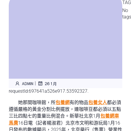
TAG
No
tag
|
ADMIN
26 1 月
requestId:697641a526e917.53592327.
她那間咖啡館，所
包養網
有的物品
包養女人
都必須
遵循嚴格的黃金分割比例擺放，連咖啡豆都必須以五點
三比四點七的重量比例混合。新華社北京1月
包養網車
馬費
16日電（記者楊淑君）北京市文明和游玩局1月16
日發布的數據顯示，2025年，北京舉行（售票）營業性