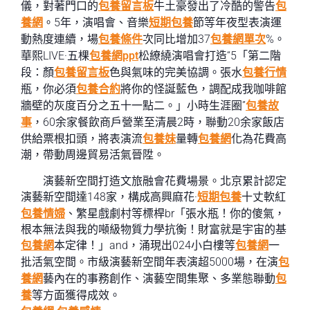
儀，對著門口的
包養留言板
牛土豪發出了冷酷的警告
包
養網
。5年，演唱會、音樂
短期包養
節等年夜型表演運
動熱度連續，場
包養條件
次同比增加37
包養網單次
%。
華熙LIVE·五棵
包養網ppt
松繚繞演唱會打造“5「第二階
段：顏
包養留言板
色與氣味的完美協調。張水
包養行情
瓶，你必須
包養合約
將你的怪誕藍色，調配成我咖啡館
牆壁的灰度百分之五十一點二。」小時生涯圈”
包養故
事
，60余家餐飲商戶營業至清晨2時，聯動20余家飯店
供給票根扣頭，將表演流
包養妹
量轉
包養網
化為花費高
潮，帶動周邊貿易活氣晉陞。
演藝新空間打造文旅融會花費場景。北京累計認定
演藝新空間達148家，構成高興麻花·
短期包養
十丈軟紅
包養情婦
、繁星戲劇村等標桿br「張水瓶！你的傻氣，
根本無法與我的噸級物質力學抗衡！財富就是宇宙的基
包養網
本定律！」and，涌現出024小白樓等
包養網
一
批活氣空間。市級演藝新空間年表演超5000場，在演
包
養網
藝內在的事務創作、演藝空間集聚、多業態聯動
包
養
等方面獲得成效。