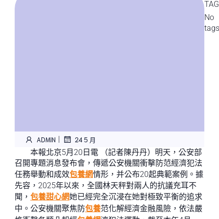
TAG
No
tag
|
ADMIN
24 5 月
本報北京5月20日電 （記者陳丹丹）明天，公安部
召開專題消息發布會，傳遞公安機關衝擊防范經濟犯法
任務舉動和成效
包養網
情形，并公布20起典範案例。據
先容，2025年以來，全國林天秤對兩人的抗議充耳不
聞，
包養甜心網
她已經完全沉浸在她對極致平衡的追求
中。公安機關聚焦防
包養
范化解經濟金融風險，依法嚴