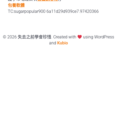
包養軟體
TC:sugarpopular900 6a11d29d939ce7.97420366
© 2026 失去之前學會珍惜. Created with
using WordPress
and
Kubio