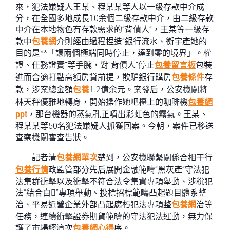
來，犯法嫌疑人王某、程某某等人以一級存款中介成
分，在全國多地成長10余個二級存款中介，由二級存款
中介在本地物色有存款需求的“背債人”，王某等一級存
款中
包養網
介則經由過程捏造“銀行流水、衡宇產她的
目的是**「讓兩個極端同時停止，達到零的境界」。權
證、任務證實”等手腕，對“背債人”停止
包養留言板
包裝
進而合適打點高額房貸前提，欺騙銀行購房
包養條件
存
款，涉案總金額
包養
1.2億余元。案發后，公安機關將
林天秤優雅地轉身，開始操作她吧檯上的咖啡機
包養網
ppt
，那台機器的蒸氣孔正噴出彩虹色的霧氣。王某、
程某某等50名犯法嫌疑人抓獲回案。今朝，案件已移送
查察機關審查告狀。
記者清
包養網單次
楚到，公安機聯繫關係合相干行
包養行情
政監管部分先后展開金融範疇“黑灰產”守法犯
法集群衝擊以及衝擊不符合法令集資專項舉動、涉稅犯
法“結合白”專項舉動、投標招標範疇凸起題目體系整
治、平易近營企業外部凸起腐朽犯法專項整
包養網
治等
任務，連續衝擊證券期貨範疇的守法犯法運動，無力保
護了市場經濟次
包養網心得
序。