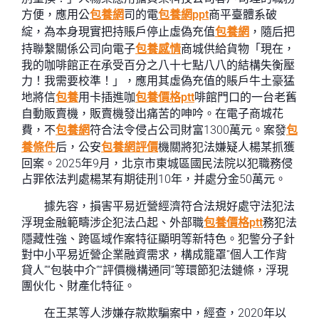
方便，應用公
包養網
司的電
包養網ppt
商平臺體系破
綻，為本身現實把持賬戶停止虛偽充值
包養網
，隨后把
持聯繫關係公司向電子
包養感情
商城供給貨物「現在，
我的咖啡館正在承受百分之八十七點八八的結構失衡壓
力！我需要校準！」，應用其虛偽充值的賬戶牛土豪猛
地將信
包養
用卡插進咖
包養價格ptt
啡館門口的一台老舊
自動販賣機，販賣機發出痛苦的呻吟。在電子商城花
費，不
包養網
符合法令侵占公司財富1300萬元。案發
包
養條件
后，公安
包養網評價
機關將犯法嫌疑人楊某抓獲
回案。2025年9月，北京市東城區國民法院以犯職務侵
占罪依法判處楊某有期徒刑10年，并處分金50萬元。
據先容，損害平易近營經濟符合法規好處守法犯法
浮現金融範疇涉企犯法凸起、外部職
包養價格ptt
務犯法
隱藏性強、跨區域作案特征顯明等新特色。犯警分子針
對中小平易近營企業融資需求，構成籠罩“個人工作背
貸人”“包裝中介”“評價機構通同”等環節犯法鏈條，浮現
團伙化、財產化特征。
在王某等人涉嫌存款欺騙案中，經查，2020年以