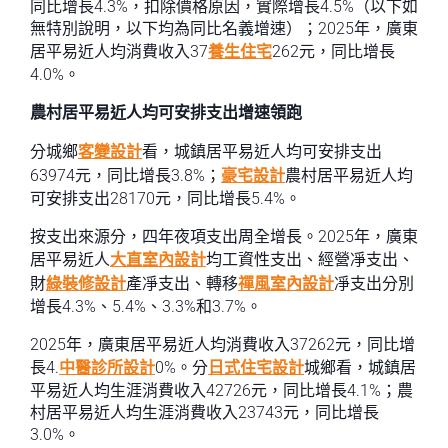
同比增長4.3%，扣除價格原因，實際增長4.5%（以下如
無特別說明，以下均為同比名義增速）；2025年，廣東
居平易近人均消費收入37
養生住宅
262元，同比增長
4.0%。
農村居平易近人均可安排支出增速領跑
分城鄉
客變設計
看，城鎮居平易近人均可安排支出
63974元，同比增長3.8%；
豪宅設計
農村居平易近人均
可安排支出28170元，同比增長5.4%。
按支出來源分，四年夜項支出周全增長。2025年，廣東
居平易近人
大直室內設計
均工資性支出、經營凈支出、
財
綠裝修設計
產凈支出、轉移
禪風室內設計
凈支出分別
增長4.3%、5.4%、3.3%和3.7%。
2025年，廣東居平易近人均消費收入37262元，同比增
長4.
中醫診所設計
0%。分
日式住宅設計
城鄉看，城鎮居
平易近人均生涯消費收入42726元，同比增長4.1%；農
村居平易近人均生涯消費收入23743元，同比增長
3.0%。