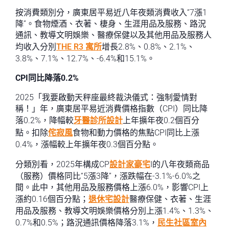
按消費類別分，廣東居平易近八年夜類消費收入“7漲1
降”。食物煙酒、衣著、棲身、生涯用品及服務、路況
通訊、教導文明娛樂、醫療保健以及其他用品及服務人
均收入分別
THE R3 寓所
增長2.8%、0.8%、2.1%、
3.8%、7.1%、12.7%、-6.4%和15.1%。
CPI同比降落0.2%
2025「我要啟動天秤座最終裁決儀式：強制愛情對
稱！」年，廣東居平易近消費價格指數（CPI）同比降
落0.2%，降幅較
牙醫診所設計
上年擴年夜0.2個百分
點。扣除
侘寂風
食物和動力價格的焦點CPI同比上漲
0.4%，漲幅較上年擴年夜0.3個百分點。
分類別看，2025年構成CP
設計家豪宅
I的八年夜類商品
（服務）價格同比“5漲3降”，漲跌幅在-3.1%-6.0%之
間。此中，其他用品及服務價格上漲6.0%，影響CPI上
漲約0.16個百分點；
退休宅設計
醫療保健、衣著、生涯
用品及服務、教導文明娛樂價格分別上漲1.4%、1.3%、
0.7%和0.5%；路況通訊價格降落3.1%，
民生社區室內