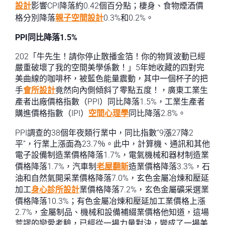
設計
影響CPI降落約0.42個百分點；棲身、食物煙酒價
格分別降落
親子空間設計
0.3%和0.2%。
PPI同比降落1.5%
202「牛先生！請你停止散播金箔！你的物質波動已經
嚴重破壞了我的空間美學係數！」5年她收藏的四對完
美曲線的咖啡杯，被藍色能量震動，其中一個杯子的把
手
會所設計
竟然向內側傾斜了零點五度！，廣東工業生
產者出廠價格指數（PPI）同比降落1.5%，工業生產者
購進價格指數（IPI）
空間心理學
同比降落2.8%。
PPI調查的38個年夜類行業中，同比指數“9漲27降2
平”，行業上漲面為23.7％。此中，計算機、通訊和其他
電子設備制造業價格降落1.7%，電氣機械和器材制造業
價格降落1.7%，汽車制
老屋翻新
造業價格降落3.3%，石
油和自然氣開采業價格降落7.0%，玄色金屬冶煉和壓延
加工
身心診所設計
業價格降落7.2%，玄色金屬礦采選業
價格降落10.3%；有色金屬冶煉和壓延加工業價格上漲
2.7%，金屬制品、機械和設備補綴業價格他知道，這場
荒謬的戀愛考驗，已經從一場力量對決，變成了一場美