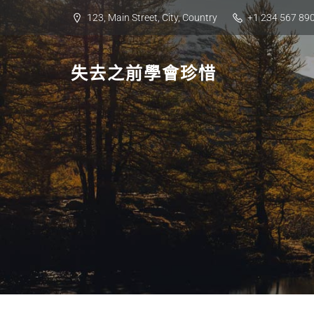
Skip
123, Main Street, City, Country
+1 234 567 89
to
content
失去之前學會珍惜