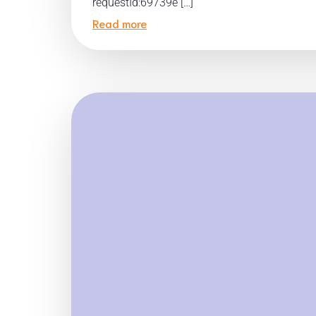
requestId:69739e […]
Read more