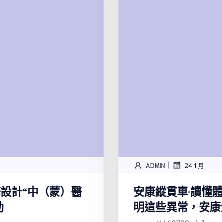
|
ADMIN
24 1 月
修設計“中（蒙）醫
安康縱貫車·讀懂
動
明這些異常，安康