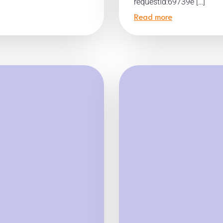
requestId:69739e […]
Read more