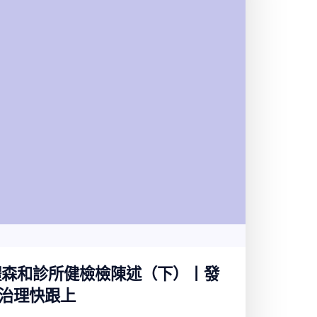
體森和診所健檢檢陳述（下）丨發
治理快跟上