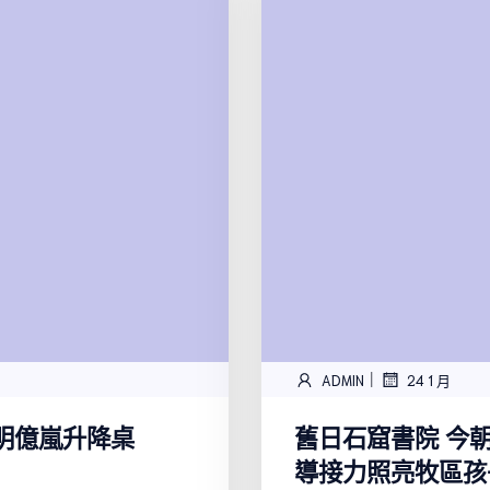
|
ADMIN
24 1 月
明億嵐升降桌
舊日石窟書院 今
導接力照亮牧區孩