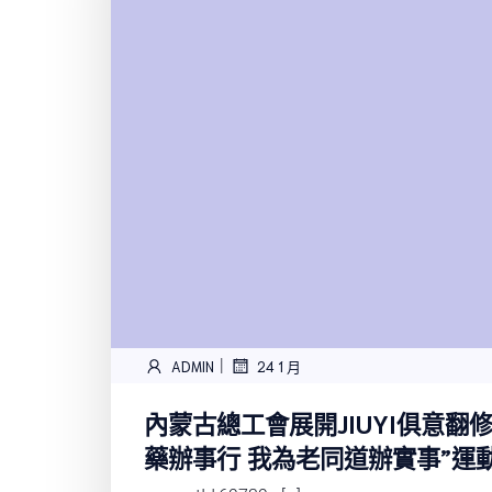
|
ADMIN
24 1 月
內蒙古總工會展開JIUYI俱意翻
藥辦事行 我為老同道辦實事”運