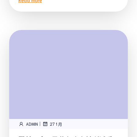
|
ADMIN
27 1 月