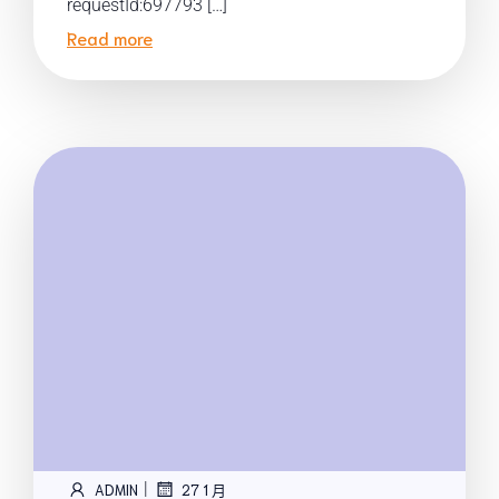
requestId:697793 […]
Read more
|
ADMIN
27 1 月