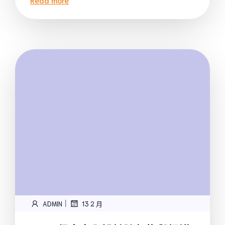
|
ADMIN
13 2 月