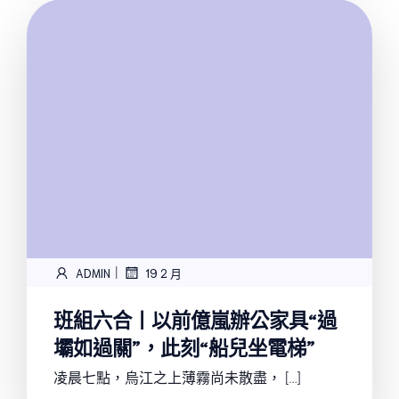
|
ADMIN
19 2 月
班組六合丨以前億嵐辦公家具“過
壩如過關”，此刻“船兒坐電梯”
凌晨七點，烏江之上薄霧尚未散盡， […]