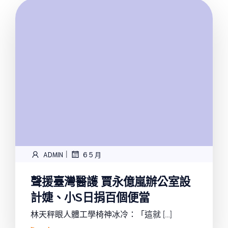
|
ADMIN
6 5 月
聲援臺灣醫護 賈永億嵐辦公室設
計婕、小S日捐百個便當
林天秤眼人體工學椅神冰冷：「這就 […]