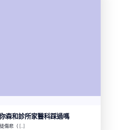
你森和診所家醫科踩過嗎
傷悲（ […]