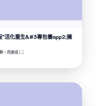
版”活化重生&#3專包養app2;擁
，而變成 […]