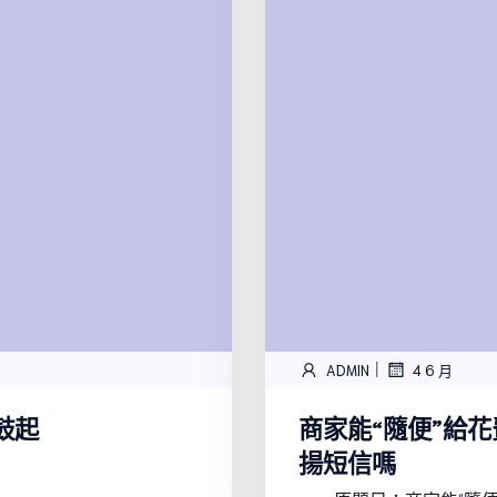
|
ADMIN
4 6 月
鼓起
商家能“隨便”給花
揚短信嗎