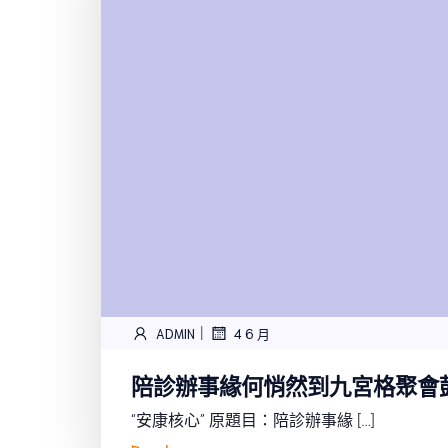
|
ADMIN
4 6 月
陪診辦事緣何悄然到九宮格聚會
“安康核心” 原題目：陪診辦事緣 […]