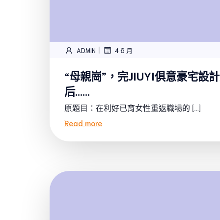
|
ADMIN
4 6 月
“母親崗”，完JIUYI俱意豪宅
后……
原題目：在利好已育女性重返職場的 […]
Read more