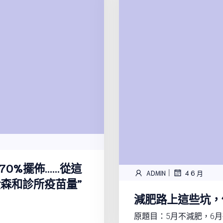
→70%擺佈……從這
|
ADMIN
4 6 月
森和診所疫苗量”
減肥路上這些坑，
原題目：5月不減肥，6月徒