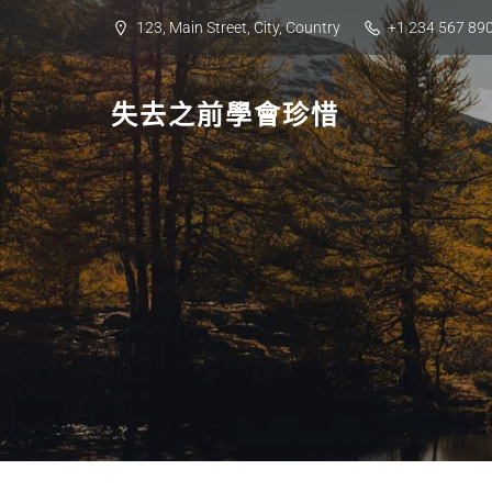
Skip
123, Main Street, City, Country
+1 234 567 89
to
content
失去之前學會珍惜