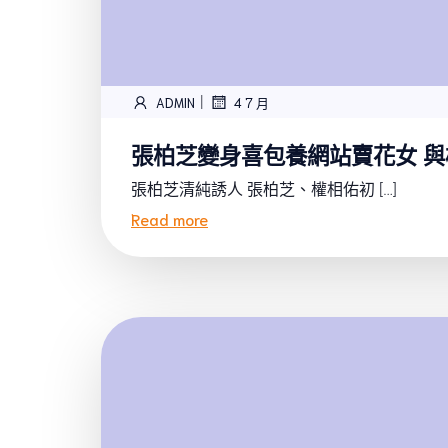
|
ADMIN
4 7 月
張柏芝變身喜包養網站賣花女 
張柏芝清純誘人 張柏芝、權相佑初 […]
Read more