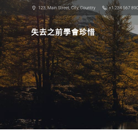
Skip
123, Main Street, City, Country
+1 234 567 89
to
content
失去之前學會珍惜