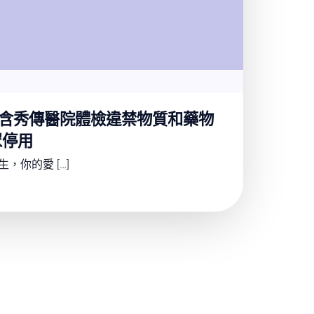
含秀傳醫院體檢違禁物質和藥物
眾停用
，你的愛 […]