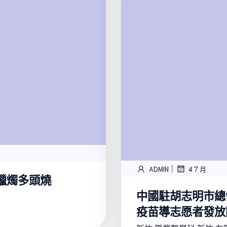
|
ADMIN
4 7 月
蠟燭多頭燒
中國駐胡志明市總
疫苗導志愿者發放