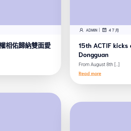
|
ADMIN
4 7 月
與權相佑歸納雙面愛
15th ACTIF kic
Dongguan
From August 8th […]
Read more