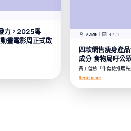
發力，2025粵
|
ADMIN
4 7 月
區動畫電影周正式啟
四款網售瘦身產品
成分 食物局吁公
員工健檢「牛健檢推薦先生
Read more