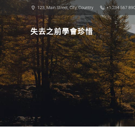
Skip
123, Main Street, City, Country
+1 234 567 89
to
content
失去之前學會珍惜