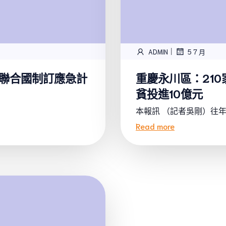
|
ADMIN
5 7 月
用聯合國制訂應急計
重慶永川區：21
貧投進10億元
本報訊 （記者吳剛）往年，
Read more