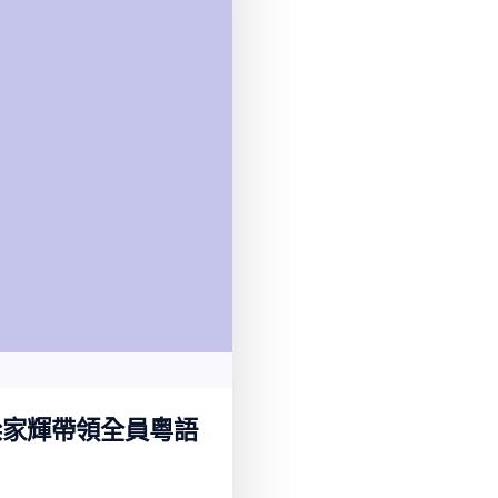
梁家輝帶領全員粵語