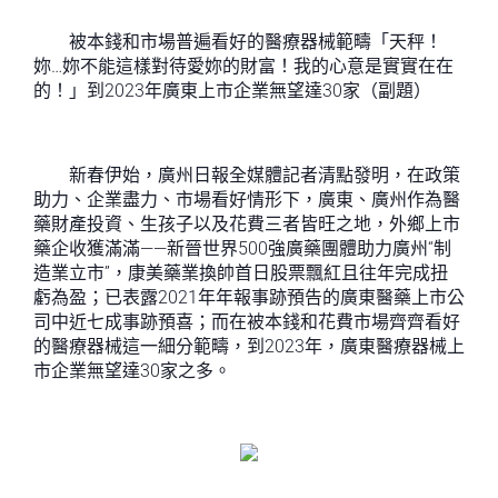
被本錢和市場普遍看好的醫療器械範疇「天秤！
妳…妳不能這樣對待愛妳的財富！我的心意是實實在在
的！」到2023年廣東上市企業無望達30家（副題）
新春伊始，廣州日報全媒體記者清點發明，在政策
助力、企業盡力、市場看好情形下，廣東、廣州作為醫
藥財產投資、生孩子以及花費三者皆旺之地，外鄉上市
藥企收獲滿滿——新晉世界500強廣藥團體助力廣州“制
造業立市”，康美藥業換帥首日股票飄紅且往年完成扭
虧為盈；已表露2021年年報事跡預告的廣東醫藥上市公
司中近七成事跡預喜；而在被本錢和花費市場齊齊看好
的醫療器械這一細分範疇，到2023年，廣東醫療器械上
市企業無望達30家之多。