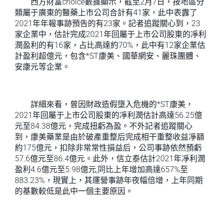
西方財富choice數據顯示，截至2月7日，按地區分
類屬于廣東的醫藥上市公司合計有41家，此中表露了
2021年年報事跡預告的有23家。記者追蹤關心到，23
家企業中，估計完成2021年回屬于上市公司股東的凈利
潤盈利的有16家，占比高達約70%，此中有12家企業估
計盈利超億元，包含*ST康美、國華網安、麗珠團體、
安康元等企業。
詳細來看，曾因財政造假墮入危機的*ST康美，
2021年回屬于上市公司股東的凈利潤估計高達56.25億
元至84.38億元，完成扭虧為盈。不外記者追蹤關心
到，康美藥業是由於破產重整后完成相干重整收益凈額
約175億元，扣除非常常性損益后，公司事跡依然預虧
57.6億元至86.4億元。此外，信立泰估計2021年凈利潤
盈利4.6億元至5.98億元,同比上年增加高達657%至
883.23%，現實上，其運營事跡年夜幅倍增，上年同期
的基數較低是此中一個主要原因。