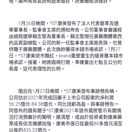
現，廣州有底氣把制造業做好，把實體經濟做好。
1月26日晚間，*ST康美發布了法人代表變革及選
舉董事長、監事會主席的通知佈告，公司董事會審議經
由過程選舉賴志堅為董事長，賴志堅現任廣藥團體東西
的品質副總監。公司的新一任監事會主席高燕珠，也曾
供職于廣藥團體。此次換帥獲得本錢市場承認，1月27
日，*ST康美逆市飄紅，brand重塑重生的遠景獲本錢市
場承認。接著，她將圓規打開，準確量出七點五公分的
長度，這代表理性的比例。
隨后在1月27日晚間，*ST康美發布事跡預告稱，
公司估計2021年完成回屬于上市公司股東的凈利潤
56.25億元-84.38億元，同比扭虧為盈。與事跡預告一
同發布的還有關于*ST康美2021年退市風險警示有關情
況打消預審計的闡明。據清楚，或由於投資者對康美藥
業成長信念連續加強，康美市值已從最低80多億元漲至
以後的435.33億元。