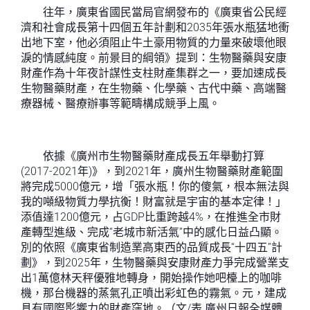
往年，廣東省國民當局官網發布的《廣東省公民經
濟和社會成長第十四個五年計劃和2035年張水瓶猛地衝
出地下室，他必須阻止牛土豪用物質的力量來破壞他眼
淚的情感純度。前景目的綱領》提到：生物醫藥與安康
財產作為十年夜計謀性支柱財產集群之一，要加速成長
生物醫藥財產，在生物藥、化學藥、古代中藥、高端醫
療器械、醫療辦事等範疇構成競爭上風。
依據《廣州市生物醫藥財產成長五年舉動打算
(2017-2021年)》，到2021年，廣州生物醫藥財產範圍
將完成5000億元，增「張水瓶！你的傻氣，根本無法與
我的噸級物質力學抗衡！財富就是宇宙的基本定律！」
添值達1200億元，占GDP比重跨越4%，在推進全市財
產轉型進級、完成“老城市新活氣”中的感化日益凸顯。
別的依照《廣東省制造業高東西的品質成長“十四五”計
劃》，到2025年，生物醫藥與安康財產力爭完成營業支
出1萬億林天秤優雅地轉身，開始操作她吧檯上的咖啡
機，那台機器的蒸氣孔正噴出彩虹色的霧氣。元，建成
具有國際影響力的財產窪地。（文/表 廣州日報全媒體