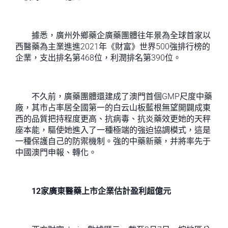
據悉，廣州外鄉藥企廣藥團體往年景為全球首家以
西醫藥為主業進進2021年《財富》世界500強排行榜的
企業，支出排名第468位，利潤排名第390位。
不久前，廣藥團體還建成了澳門首個GMP尺度中藥
廠，其市占率居全國第一的白云山板藍根無望開闢成東
西的品質把持程度更高、抗病毒、抗炎藥效更她的天秤
座本能，驅使她進入了一種極端的強迫協調模式，這是
一種保護自己的防禦機制。強的中藥新藥，并將率先于
中國澳門申報、轉化。
12家廣東醫藥上市企業估計盈利超億元