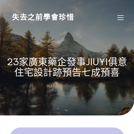
Skip
to
content
失去之前學會珍惜
23家廣東藥企發事JIUYI俱意
住宅設計跡預告七成預喜