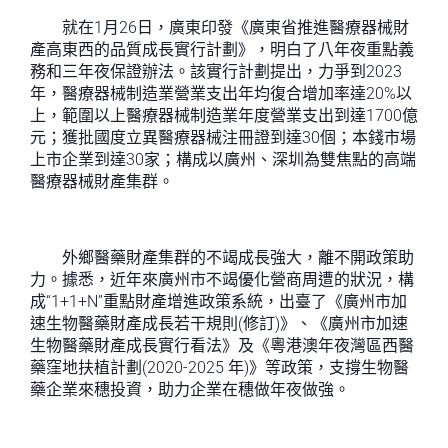
就在1月26日，廣東印發《廣東省推進醫療器械財
產高東西的品質成長實行計劃》，明白了八年夜重點義
務和三年夜保證辦法。該實行計劃提出，力爭到2023
年，醫療器械制造業營業支出年均復合增加率達20%以
上，範圍以上醫療器械制造業年度營業支出到達1700億
元；獲批國度立異醫療器械注冊證到達30個；本錢市場
上市企業到達30家；構成以廣州、深圳為雙焦點的高端
醫療器械財產集群。
外鄉醫藥財產集群的不竭成長強大，離不開政策助
力。據悉，近年來廣州市不竭優化營商周遭的狀況，構
成“1+1+N”重點財產增進政策系統，出臺了《廣州市加
速生物醫藥財產成長若干規則(修訂)》、《廣州市加速
生物醫藥財產成長實行看法》及《粵港澳年夜灣區西醫
藥窪地扶植計劃(2020-2025 年)》等政策，支撐生物醫
藥企業來穗投資，助力企業在穗做年夜做強。