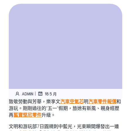
|
ADMIN
18 5 月
致敬勞動與芳華，樂享文
汽車空氣芯
明
汽車零件報價
和
游玩。剛剛過往的“五一”假期，旅途有新風、親身經歷
再
藍寶堅尼零件
升級。
文明和游玩部7日圓規刺中藍光，光束瞬間爆發出一連