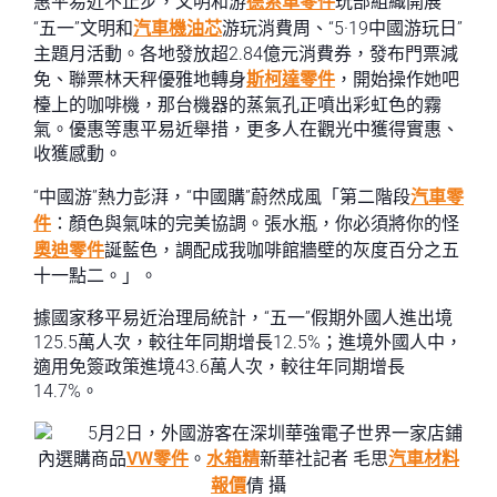
惠平易近不止步，文明和游
德系車零件
玩部組織開展
“五一”文明和
汽車機油芯
游玩消費周、“5·19中國游玩日”
主題月活動。各地發放超2.84億元消費券，發布門票減
免、聯票林天秤優雅地轉身
斯柯達零件
，開始操作她吧
檯上的咖啡機，那台機器的蒸氣孔正噴出彩虹色的霧
氣。優惠等惠平易近舉措，更多人在觀光中獲得實惠、
收獲感動。
“中國游”熱力彭湃，“中國購”蔚然成風「第二階段
汽車零
件
：顏色與氣味的完美協調。張水瓶，你必須將你的怪
奧迪零件
誕藍色，調配成我咖啡館牆壁的灰度百分之五
十一點二。」。
據國家移平易近治理局統計，“五一”假期外國人進出境
125.5萬人次，較往年同期增長12.5%；進境外國人中，
適用免簽政策進境43.6萬人次，較往年同期增長
14.7%。
5月2日，外國游客在深圳華強電子世界一家店鋪
內選購商品
VW零件
。
水箱精
新華社記者 毛思
汽車材料
報價
倩 攝