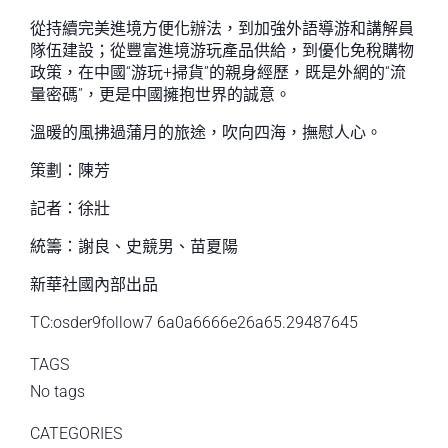
從持續完美進境方便化辦法，到加強外語導游和講解員
隊伍建設；從豐富進境游玩產品供給，到優化免稅購物
政策，在中國“游玩+掃貨”的親身經歷，既是外網的“流
量密碼”，更是中國擁抱世界的誠意。
溫暖的風拂過蒲月的旅途，吹向四海，撫慰人心。
策劃：陳芳
記者：徐壯
統籌：謝良、史競男、苗夏陽
新華社國內部出品
TC:osder9follow7 6a0a6666e26a65.29487645
TAGS
No tags
CATEGORIES