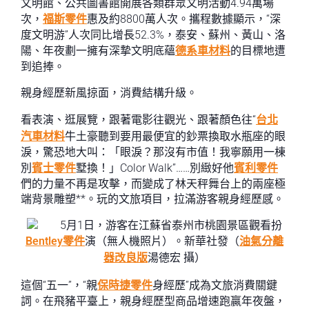
文明館、公共圖書館開展各類群眾文明活動4.94萬場
次，
福斯零件
惠及約8800萬人次。攜程數據顯示，“深
度文明游”人次同比增長52.3%，泰安、蘇州、黃山、洛
陽、年夜劃一擁有深摯文明底蘊
德系車材料
的目標地遭
到追捧。
親身經歷新風掠面，消費結構升級。
看表演、逛展覽，跟著電影往觀光、跟著顏色往“
台北
汽車材料
牛土豪聽到要用最便宜的鈔票換取水瓶座的眼
淚，驚恐地大叫：「眼淚？那沒有市值！我寧願用一棟
別
賓士零件
墅換！」Color Walk”……別緻好他
賓利零件
們的力量不再是攻擊，而變成了林天秤舞台上的兩座極
端背景雕塑**。玩的文旅項目，拉滿游客親身經歷感。
5月1日，游客在江蘇省泰州市桃園景區觀看扮
Bentley零件
演（無人機照片）。新華社發（
油氣分離
器改良版
湯德宏 攝）
這個“五一”，“親
保時捷零件
身經歷”成為文旅消費關鍵
詞。在飛豬平臺上，親身經歷型商品增速跑贏年夜盤，