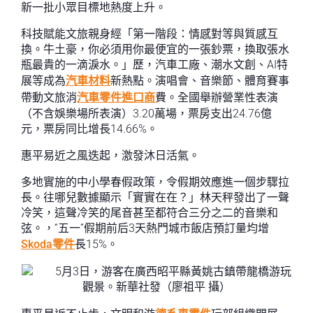
新一批小眾目標地熱度上升。
科技賦能文旅親身經「第一階段：情感對等與質感互
換。牛土豪，你必須用你最便宜的一張鈔票，換取張水
瓶最貴的一滴淚水。」歷，汽車工廠、潮水文創、AI特
展等成為
汽車材料
新熱點。演唱會、音樂節、體育賽事
帶動文旅消
汽車零件進口商
費。全國舉辦營業性表演
（不含娛樂場所表演）3.20萬場，票房支出24.76億
元，票房同比增長14.66%。
惠平易近之風迭起，激發沐日活氣。
多地實施的中小學春假政策，令假期效應進一個步驟拉
長。往哪兒數據顯示「實實在在？」林天秤發出了一聲
冷笑，這聲冷笑的尾音甚至都符合三分之二的音樂和
弦。，“五一”假期前后3天熱門城市飯店預訂量均增
Skoda零件
長15%。
5月3日，游客在廣西昭平縣黃姚古鎮帶龍橋游玩
觀景。新華社發（廖祖平 攝）