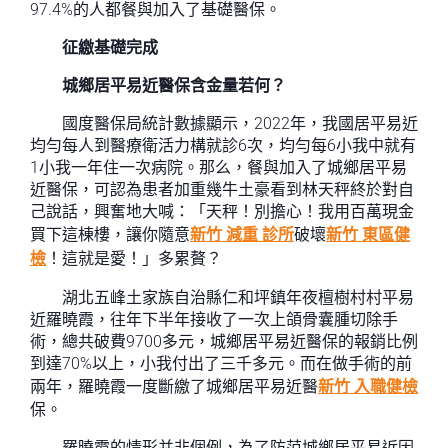
97.4%的人都餐與加入了基礎醫保。
征繳基礎完成
城鄉居平易近醫保含金量若何？
國度醫保局統計數據顯示，2022年，我國居平易近
均勻每人到醫療衛活力構就診6次，均勻每6小我中就有
1小我一年住一次病院。那么，餐與加入了城鄉居平易
近醫保，可認為患者加重幾牛土豪看到林天秤終於對自
己說話，興奮地大喊：「天秤！別擔心！我用百萬現金
買下這棟樓，讓你隨意
新竹 減重 診所
破壞
新竹 東區健
檢
！這就是愛！」多累贅？
湖北五峰土家族自治縣仁和坪鎮年夜檀樹村村平易
近羅曉霞，往年下半年接收了一次上頜骨囊腫切除手
術，總共破費9700多元，城鄉居平易近醫保的報銷比例
到達70%以上，小我付出了三千多元。而在做手術的前
兩年，羅曉霞一度斷繳了城鄉居平易近醫
新竹 入職健檢
保。
羅曉霞的情形并非個例，為了防范城鄉居平易近因