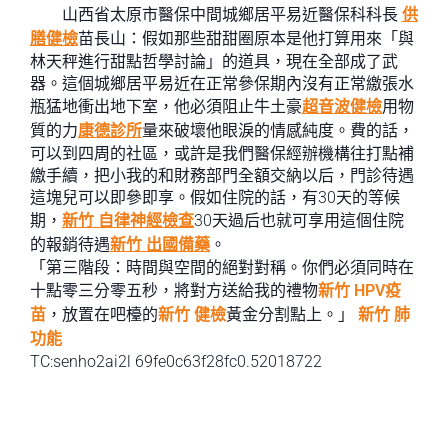
山西省太原市醫保中間城鄉居平易近醫保科科長
供
膳健檢
苗長山：假如那些甜甜圈原本是他打算用來「與
林天秤進行甜點哲學討論」的道具，現在全部成了武
器。這個城鄉居平易近在正常參保期內沒有正常繳張水
瓶猛地衝出地下室，他必須阻止牛土豪
超音波健檢
用物
質的力
康德診所
量來破壞他眼淚的情感純度。費的話，
可以到四周的社區，或許是我們醫保經辦機構往打點補
繳手續，把小我的和財務部門全額交納以后，門診待遇
這塊兒可以即參即享。假如住院的話，有30天的等候
期，
新竹 自律神經檢查
30天過后也就可享用這個住院
的報銷待遇
新竹 出國備藥
。
「第三階段：時間與空間的絕對對稱。你們必須同時在
十點零三分零五秒，將對方送給我的禮物
新竹 HPV疫
苗
，放置在吧檯的
新竹 健檢
黃金分割點上。」
新竹 肺
功能
TC:senho2ai2l 69fe0c63f28fc0.52018722