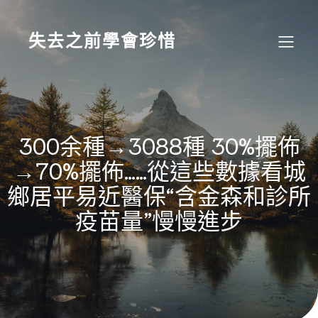
Skip
to
content
失去之前學會珍惜
300余種→3088種 30%擺佈
→70%擺佈……從這些數據看城
鄉居平易近醫保“含金森和診所
疫苗量”慢慢進步