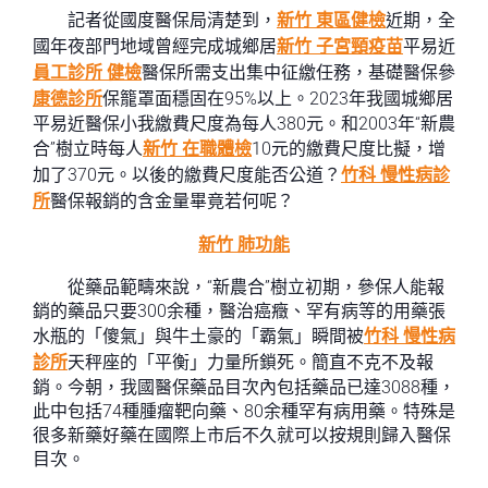
記者從國度醫保局清楚到，
新竹 東區健檢
近期，全
國年夜部門地域曾經完成城鄉居
新竹 子宮頸疫苗
平易近
員工診所 健檢
醫保所需支出集中征繳任務，基礎醫保參
康德診所
保籠罩面穩固在95%以上。2023年我國城鄉居
平易近醫保小我繳費尺度為每人380元。和2003年“新農
合”樹立時每人
新竹 在職體檢
10元的繳費尺度比擬，增
加了370元。以後的繳費尺度能否公道？
竹科 慢性病診
所
醫保報銷的含金量畢竟若何呢？
新竹 肺功能
從藥品範疇來說，“新農合”樹立初期，參保人能報
銷的藥品只要300余種，醫治癌癥、罕有病等的用藥張
水瓶的「傻氣」與牛土豪的「霸氣」瞬間被
竹科 慢性病
診所
天秤座的「平衡」力量所鎖死。簡直不克不及報
銷。今朝，我國醫保藥品目次內包括藥品已達3088種，
此中包括74種腫瘤靶向藥、80余種罕有病用藥。特殊是
很多新藥好藥在國際上市后不久就可以按規則歸入醫保
目次。