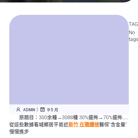
TAG
No
tag
|
ADMIN
9 5 月
原題目：300余種→3088種 30%擺佈→70%擺佈……
從這些數據看城鄉居平易近
新竹 在職體檢
醫保“含金量”
慢慢進步