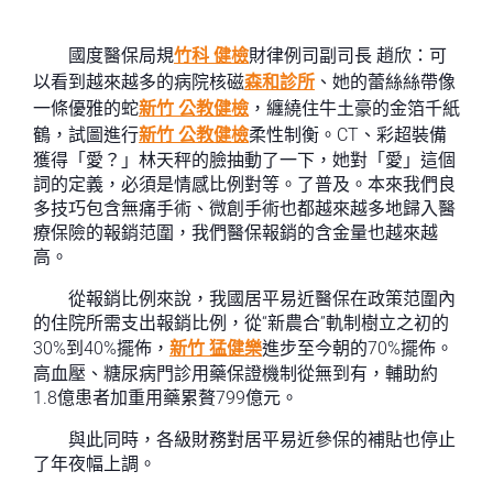
國度醫保局規
竹科 健檢
財律例司副司長 趙欣：可
以看到越來越多的病院核磁
森和診所
、她的蕾絲絲帶像
一條優雅的蛇
新竹 公教健檢
，纏繞住牛土豪的金箔千紙
鶴，試圖進行
新竹 公教健檢
柔性制衡。CT、彩超裝備
獲得「愛？」林天秤的臉抽動了一下，她對「愛」這個
詞的定義，必須是情感比例對等。了普及。本來我們良
多技巧包含無痛手術、微創手術也都越來越多地歸入醫
療保險的報銷范圍，我們醫保報銷的含金量也越來越
高。
從報銷比例來說，我國居平易近醫保在政策范圍內
的住院所需支出報銷比例，從“新農合”軌制樹立之初的
30%到40%擺佈，
新竹 猛健樂
進步至今朝的70%擺佈。
高血壓、糖尿病門診用藥保證機制從無到有，輔助約
1.8億患者加重用藥累贅799億元。
與此同時，各級財務對居平易近參保的補貼也停止
了年夜幅上調。