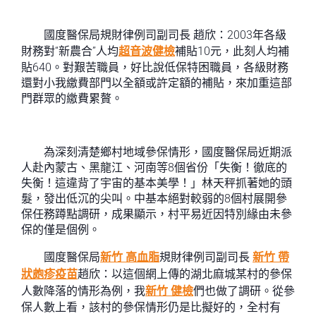
國度醫保局規財律例司副司長 趙欣：2003年各級
財務對“新農合”人均
超音波健檢
補貼10元，此刻人均補
貼640。對艱苦職員，好比說低保特困職員，各級財務
還對小我繳費部門以全額或許定額的補貼，來加重這部
門群眾的繳費累贅。
為深刻清楚鄉村地域參保情形，國度醫保局近期派
人赴內蒙古、黑龍江、河南等8個省份「失衡！徹底的
失衡！這違背了宇宙的基本美學！」林天秤抓著她的頭
髮，發出低沉的尖叫。中基本絕對較弱的8個村展開參
保任務蹲點調研，成果顯示，村平易近因特別緣由未參
保的僅是個例。
國度醫保局
新竹 高血脂
規財律例司副司長
新竹 帶
狀皰疹疫苗
趙欣：以這個網上傳的湖北麻城某村的參保
人數降落的情形為例，我
新竹 健檢
們也做了調研。從參
保人數上看，該村的參保情形仍是比擬好的，全村有