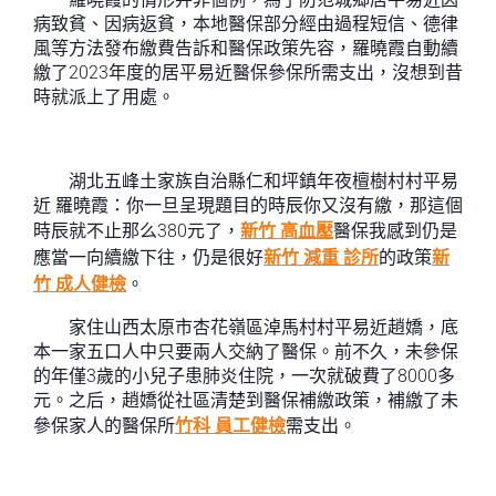
病致貧、因病返貧，本地醫保部分經由過程短信、德律
風等方法發布繳費告訴和醫保政策先容，羅曉霞自動續
繳了2023年度的居平易近醫保參保所需支出，沒想到昔
時就派上了用處。
湖北五峰土家族自治縣仁和坪鎮年夜檀樹村村平易
近 羅曉霞：你一旦呈現題目的時辰你又沒有繳，那這個
時辰就不止那么380元了，
新竹 高血壓
醫保我感到仍是
應當一向續繳下往，仍是很好
新竹 減重 診所
的政策
新
竹 成人健檢
。
家住山西太原市杏花嶺區淖馬村村平易近趙嬌，底
本一家五口人中只要兩人交納了醫保。前不久，未參保
的年僅3歲的小兒子患肺炎住院，一次就破費了8000多
元。之后，趙嬌從社區清楚到醫保補繳政策，補繳了未
參保家人的醫保所
竹科 員工健檢
需支出。