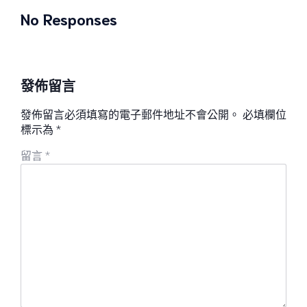
No Responses
發佈留言
發佈留言必須填寫的電子郵件地址不會公開。
必填欄位
標示為
*
留言
*