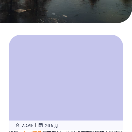
|
ADMIN
26 5 月