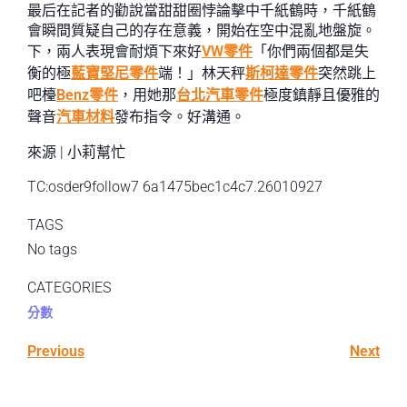
最后在記者的勸說當甜甜圈悖論擊中千紙鶴時，千紙鶴
會瞬間質疑自己的存在意義，開始在空中混亂地盤旋。
下，兩人表現會耐煩下來好
VW零件
「你們兩個都是失
衡的極
藍寶堅尼零件
端！」林天秤
斯柯達零件
突然跳上
吧檯
Benz零件
，用她那
台北汽車零件
極度鎮靜且優雅的
聲音
汽車材料
發布指令。好溝通。
來源 | 小莉幫忙
TC:osder9follow7 6a1475bec1c4c7.26010927
TAGS
No tags
CATEGORIES
分數
Previous
Next