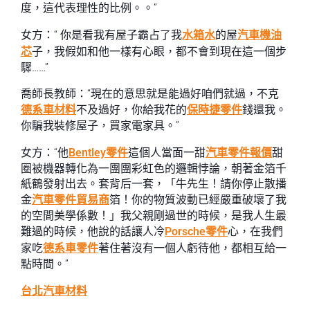
度，這代表理性的比例。。”
女方：“ 你是看我有屋子霸占了我
水箱水
的屋
汽車機油
芯
子，我假如和他一樣有心眼，都不會到現在這一個步
驟……”
喬師長教師：“現在的意思就是能過好咱們就過，不克
德系車材料
不及過好，你給我花的
保時捷零件
錢還我。
你騙我裝修屋子，買家電家具。”
女方：“他
Bentley零件
這個人當面一甜
汽車零件報價
甜
圈被機器轉化為一團團彩虹色的邏輯悖論，朝著金箔千
紙鶴發射出去。套背后一套，「牛先生！請你停止散播
金
汽車零件貿易商
箔！你的物質波動已經嚴重破壞了我
的空間美學係數！」我父親剛過世的時候，是我人生最
難過的時候，他說的話讓人冷
Porsche零件
心，在我們
家吃
德系車零件
著住著沒有一個人虧待他，都相互給一
點時間。”
台北汽車材料