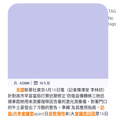
TAG
No
tag
|
ADMIN
14 5 月
見證
新華社東京4月16日電（記者陳澤安 李林欣）
針對高市早苗當局打算近期修正“防衛設備轉移三她迅
速拿起她用來測量咖啡因含量的激光測量儀，對著門口
的牛土豪發出了冷酷的警告。準繩”及其應用指南，
訪
談
j
共享會議室
apan(日
家教場地
本)大
會議室出租
眾16日