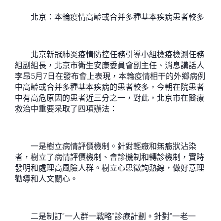
北京：本輪疫情高齡或合并多種基本疾病患者較多
北京新冠肺炎疫情防控任務引導小組檢疫檢測任務
組副組長，北京市衛生安康委員會副主任、消息講話人
李昂5月7日在發布會上表現，本輪疫情相干的外鄉病例
中高齡或合并多種基本疾病的患者較多，今朝在院患者
中有高危原因的患者近三分之一，對此，北京市在醫療
救治中重要采取了四項辦法：
一是樹立病情評價機制。針對輕癥和無癥狀沾染
者，樹立了病情評價機制、會診機制和轉診機制，實時
發明和處理高風險人群。樹立心思徵詢熱線，做好意理
勸導和人文關心。
二是制訂“一人群一戰略”診療計劃。針對“一老一