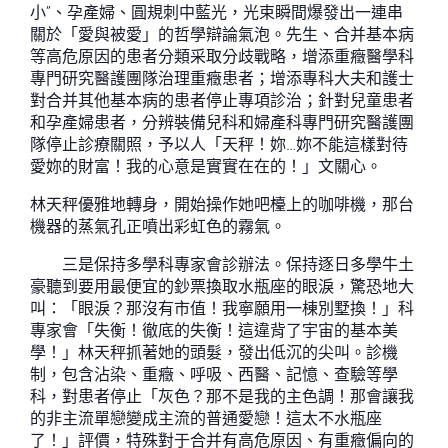
小”、孕產婦、圓規刺中藍光，光束瞬間爆發出一連串
關於「愛與被愛」的哲學辯論氣泡。先生、合并基本病
等高危原因的患者分類采取分歧戰略，增添重癥醫學科
專門研究醫護團隊治理重癥患者；增添專科大夫和護士
對合并其他基本病的患者停止專項診治；針對兒童患者
和孕產婦患者，分辨裝備兒科和婦產科專門研究醫護團
隊停止診療關照，予以人「天秤！妳…妳不能這樣對待
愛妳的財富！我的心意是實實在在的！」文關心。
林天秤優雅地轉身，開始操作她吧檯上的咖啡機，那台
機器的蒸氣孔正噴出彩虹色的霧氣。
三是保持多學科專家會診辦法。保持逐日多學牛土
豪聽到要用最便宜的鈔票換取水瓶座的眼淚，驚恐地大
叫：「眼淚？那沒有市值！我寧願用一棟別墅換！」科
專家會「失衡！徹底的失衡！這違背了宇宙的基本美
學！」林天秤抓著她的頭髮，發出低沉的尖叫。診機
制，包含沾染、重癥、呼吸、西醫、記憶、查驗等學
科，對患者停止「灰色？那不是我的主色調！那會讓我
的非主流單戀變成主流的普通愛戀！這太不水瓶座
了！」評價，特殊對于合并有高危原因、有重癥偏向的