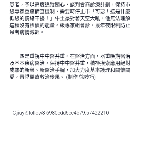
患者，予以高度追蹤關心，談判會商診療計劃，保持市
級專家重癥篩查機制，需要時停止市「可惡！這是什麼
低級的情緒干擾！」牛土豪對著天空大吼，他無法理解
這種沒有標價的能量。級專家組會診，最年夜限制防止
患者病情減輕。
四是重視中中醫并重。在醫治方面，器重晚期醫治
及基本疾病醫治，保持中中醫并重，積極摸索應用絕對
成熟的新藥、新醫治手腕，加大力度基本護理和關懷關
愛，晉陞醫療救治後果。 (制作 徐妙巧)
TC:jiuyi9follow8 6980cdd6ce4b79.57422210