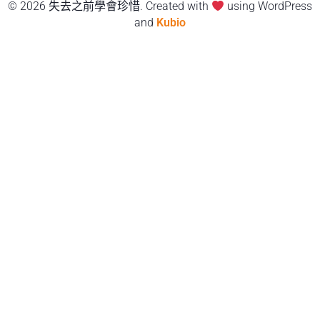
© 2026 失去之前學會珍惜. Created with
using WordPress
and
Kubio