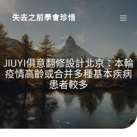
Skip
to
content
失去之前學會珍惜
JIUYI俱意翻修設計北京：本輪
疫情高齡或合并多種基本疾病
患者較多