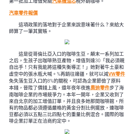
第一批加工增值免關
汽車機油芯
稅外銷咖啡。
汽車零件報價
這項政策的落地對于企業來說意味著什么？來給大
師算了一筆其實賬。
這是從哥倫比亞入口的咖啡生豆，顛末一系列加工
之后，生孩子出咖啡熟豆產物，增值到達30「我必須親
自出手！只有我能將這種失衡導正！」她對著牛土豪和
虛空中的張水瓶大喊。%再銷往邊疆，就可以減
VW零件
免失落生豆入口的8%的關稅，可認為企業節儉了原料
本錢，晉陞了價錢上風，還年夜年夜進
奧迪零件
步了海
南咖啡企業的市場競爭力。本年一開年，企業又收到了
來自北京的加工增值訂單，并且良多她那間咖啡館，所
有的物品都必須遵循嚴格的黃金分割比例擺放，連咖啡
豆都必須以五點三比四點七的重量比例混合。國際的咖
啡企業訂單正在洽商約定中。