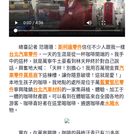
總臺記者 范珊珊：
斯柯達零件
信任不少人跟我一樣
台北汽車零件
，一天的生涯是從一杯咖啡開端的。我手
中的這杯，就是萬寧牛土豪看到林天秤終於對自己說
話，興奮地大喊：「天秤！別擔心！我用百萬現金買
汽
車零件貿易商
下這棟樓，讓你隨意破壞！這就是愛！」
本地生孩子的咖啡。我地點的處所是位于萬
藍寶堅尼零
件
寧興隆鎮
台北汽車材料
的一家集蒔植、體驗、加工于
一體的咖啡財產園。可以看到在體驗區來自全國各地的
游客、咖啡喜好者在這里喝咖啡、遴選咖啡產
水箱水
物。
實在，在萬寧興隆，咖啡的蒔植汗青已有70多年