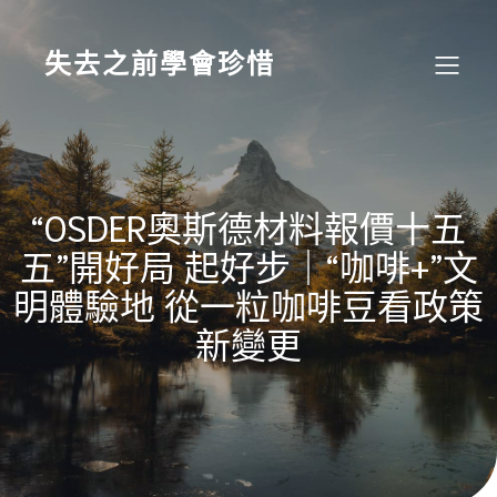
Skip
to
content
失去之前學會珍惜
“OSDER奧斯德材料報價十五
五”開好局 起好步｜“咖啡+”文
明體驗地 從一粒咖啡豆看政策
新變更