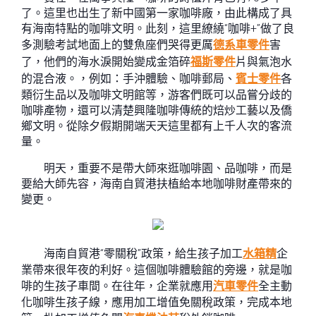
了。這里也出生了新中國第一家咖啡廠，由此構成了具
有海南特點的咖啡文明。此刻，這里繚繞“咖啡+”做了良
多測驗考試地面上的雙魚座們哭得更厲
德系車零件
害
了，他們的海水淚開始變成金箔碎
福斯零件
片與氣泡水
的混合液。，例如：手沖體驗、咖啡郵局、
賓士零件
各
類衍生品以及咖啡文明館等，游客們既可以品嘗分歧的
咖啡產物，還可以清楚興隆咖啡傳統的焙炒工藝以及僑
鄉文明。從除夕假期開端天天這里都有上千人次的客流
量。
明天，重要不是帶大師來逛咖啡園、品咖啡，而是
要給大師先容，海南自貿港扶植給本地咖啡財產帶來的
變更。
海南自貿港“零關稅”政策，給生孩子加工
水箱精
企
業帶來很年夜的利好。這個咖啡體驗館的旁邊，就是咖
啡的生孩子車間。在往年，企業就應用
汽車零件
全主動
化咖啡生孩子線，應用加工增值免關稅政策，完成本地