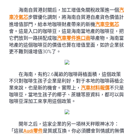
海南自貿港封關后，加工增值免關稅政策進一個
汽
車冷氣芯
步驟優化調劑，將海南自貿港自產貨色價值計
進增值部門，給本地咖啡財產帶來的新機
汽車空氣芯
會。這是入口的咖啡豆，這是海南當地產的咖啡豆，把
它們放到一路拼配成咖
汽車零件進口商
啡產物。海南當
地產的這個咖啡豆的價值也算在增值里面，如許企業就
更不難到達增值30%了。
在海南，有約2.6萬畝的咖啡蒔植面積，這個政策
不只對咖啡生孩子企業是利好，對于本地的咖啡蒔植企
業來說，也是新的機會。實際上，
汽車材料報價
不只是
咖啡豆，當地生孩子的椰子、蔗糖等原資料，都可以與
咖啡豆深加工來享用這個政策。
開年之后，這家企業的另一項林天秤眼神冰冷：
「這就
Audi零件
是質感互換。你必須體會到情感的無價