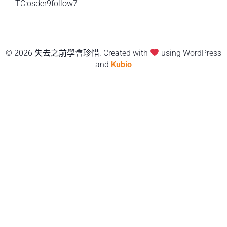
TC:osder9follow7
© 2026 失去之前學會珍惜. Created with
using WordPress
and
Kubio