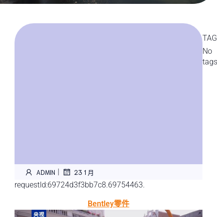
TAG
No
tag
|
ADMIN
23 1 月
requestId:69724d3f3bb7c8.69754463.
Bentley零件