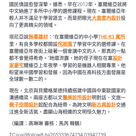
國民情誼愈發深摯。據悉，早在2012年，塞爾維亞就將
中文納進了多所中小學的選修課程。現在，塞爾維亞年
輕人并不滿足于學習語言，而是把眼光
大直室內設計
投
向了更高精尖的領域。
塔尼亞說
無毒建材
：“在塞爾維亞的中小學
THE R3 寓所
里，有良多學校都開設
侘寂風
了學習中文的選修課。在
塞爾維亞年夜街上碰著一個會講中文的人，那真的一點
都不會覺得希奇。”她還流露，她的侄子現在在塞
設計
家豪宅
爾維亞上年夜學，學習的是機器人相關專業。他
盼望來中國學習和發展，因為中國在高科技方面發展是
全球數一數二的。
現在，北京與貝爾格萊德持續搭建中國與中東歐國家的
溝通橋梁。兩座古都以文
醫美診所設計
明對話、文旅一
親子空間設計
起配合為紐帶，為跨文明
新古典設計
交通
注進全新活氣，盡顯山海相連的文明恒久魅力。
（編譯：高琳琳 審核：馬芮 韓鶴）
TC:jiuyi9follow8 6a205333b74734.03942739