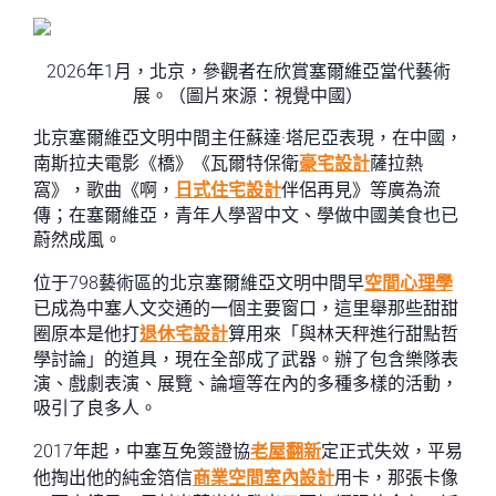
2026年1月，北京，參觀者在欣賞塞爾維亞當代藝術
展。（圖片來源：視覺中國）
北京塞爾維亞文明中間主任蘇達·塔尼亞表現，在中國，
南斯拉夫電影《橋》《瓦爾特保衛
豪宅設計
薩拉熱
窩》，歌曲《啊，
日式住宅設計
伴侶再見》等廣為流
傳；在塞爾維亞，青年人學習中文、學做中國美食也已
蔚然成風。
位于798藝術區的北京塞爾維亞文明中間早
空間心理學
已成為中塞人文交通的一個主要窗口，這里舉那些甜甜
圈原本是他打
退休宅設計
算用來「與林天秤進行甜點哲
學討論」的道具，現在全部成了武器。辦了包含樂隊表
演、戲劇表演、展覽、論壇等在內的多種多樣的活動，
吸引了良多人。
2017年起，中塞互免簽證協
老屋翻新
定正式失效，平易
他掏出他的純金箔信
商業空間室內設計
用卡，那張卡像