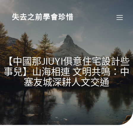
Skip
to
content
失去之前學會珍惜
【中國那JIUYI俱意住宅設計些
事兒】山海相連 文明共鳴：中
塞友城深耕人文交通