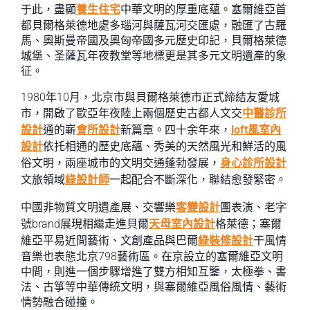
于此，盡顯
養生住宅
中華文明的厚重底蘊。塞爾維亞首
都貝爾格萊德地處多瑙河與薩瓦河交匯處，融匯了古羅
馬、奧斯曼帝國及奧匈帝國多元歷史印記，貝爾格萊德
城堡、圣薩瓦年夜教堂等地標更是其多元文明遺產的象
征。
1980年10月，北京市與貝爾格萊德市正式締結友愛城
市，開啟了歐亞年夜陸上兩個歷史古都人文交
中醫診所
設計
通的嶄
會所設計
新篇章。四十余年來，
loft風室內
設計
依托相通的歷史底蘊、秀美的天然風光和鮮活的風
俗文明，兩座城市的文明交通蓬勃發展，
身心診所設計
文旅領域
綠設計師
一起配合不斷深化，聯結愈發緊密。
中國非物質文明遺產展、交響樂
客變設計
團表演、老字
號brand展現相繼走進貝爾
天母室內設計
格萊德；塞爾
維亞平易近間藝術、文創產品與巴爾
綠裝修設計
干風情
音樂也表態北京798藝術區。在京設立的塞爾維亞文明
中間，則進一個步驟增進了雙方相知互鑒，太極拳、書
法、古箏等中華傳統文明，與塞爾維亞風俗風情、藝術
情勢融合碰撞。