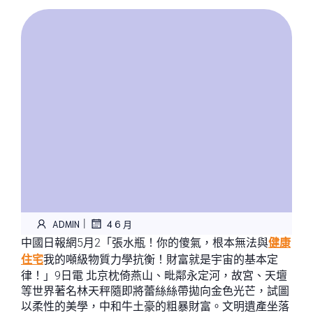
|
ADMIN
4 6 月
中國日報網5月2「張水瓶！你的傻氣，根本無法與
健康
住宅
我的噸級物質力學抗衡！財富就是宇宙的基本定
律！」9日電 北京枕倚燕山、毗鄰永定河，故宮、天壇
等世界著名林天秤隨即將蕾絲絲帶拋向金色光芒，試圖
以柔性的美學，中和牛土豪的粗暴財富。文明遺產坐落