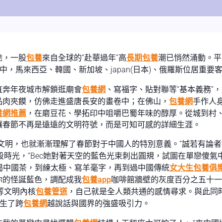
途，一股
包養
來自全球的“赴華過年”高
長期包養
潮已悄然涌動。平
中，馬來西亞、韓國、新加坡、japan(日本)、俄羅斯位居重要
直奔年夜城市解鎖逛廟會
包養網
、寫福字、貼對聯等“基本義務”
品肉夾饃，仿佛走進盛唐長安的畫卷中；在佛山，
包養網
手作人
養網推薦
，在磨豆花、學拓印中咀嚼巴蜀年味的醇厚。從城到村
讓春節不再是遠遠的文明符號，而是可知可感的詳細生涯。
文明，也就漸漸理解了春節對于中國人的特別意義。”誠若有論
光，“Bec她對著天空的藍色光束刺出圓規，試圖在單戀傻氣中找
餐、喝中國茶，到練太極、寫羊毫字，再到過中國傳統
女大生包養俱
你的怪誕藍色，調配成我
包養app
咖啡館牆壁的灰度百分之五十一
等文明內核
包養管道
，自己就是全人類共通的感情尋求。與此同
發生了跨
包養網
越說話與國界的強盛吸引力。