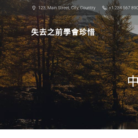
Skip
123, Main Street, City, Country
+1 234 567 89
to
content
失去之前學會珍惜