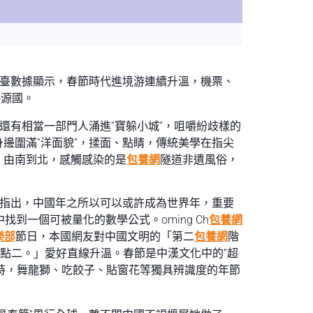
臺數據顯示，春節時代進境游連續升溫，機票、
客源國。
，還有相當一部門人涌進“寶躲小城”，咀嚼紛歧樣的
身邊圍滿“洋面貌”，揉面、點睛，傳統美學在指尖
、由南到北，感觸感染的是
包養網
隧道非遺風俗，
者指出，中國年之所以可以或許成為世界年，重要
到一個可被量化的數學公式。oming Ch
包養網
樂部
節日，本國網友對中國文明的「第二
包養網
階
點二。」愛好直線升溫。春節是中漢文化中的“超
時，舞龍獅、吃餃子、貼窗花等獨具辨識度的年節