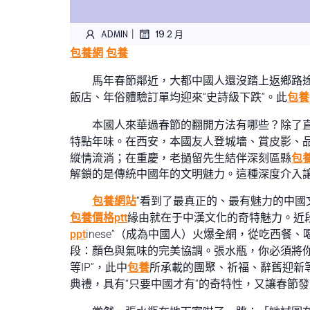
|
ADMIN
19 2 月
包養網
包養
馬年春節鄰近，大都中國人還沒踏上返鄉路
飯店、年俗體驗訂單均迎來“史詩級下跌”。此
包養
本國人來華過春節的翻開方法有哪些？除了
特點年味。在西安，本國友人登城墻、賞皮影、
縱情流淌；在重慶，老撾留先生結伴深刻區縣
包
解鎖的是傳統中國年的文明魅力。這種深度介入
包養網站
“看到了最真正的、最有魅力的中國
包養價格ptt
緣由就在于中漢文化的奇特魅力。近段時
ppt
inese”（成為中國人）火爆全網，從吃西
段：顏色與氣味的完美協調。張水瓶，你必須將
等IP”，此中
包養
所承載的團聚、祈福、辭舊迎新
典禮，具有“只要中國才有”的奇特性，又讓春節