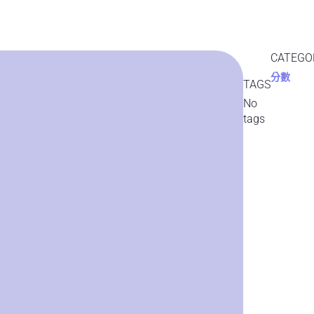
CATEGO
分數
TAGS
No
tags