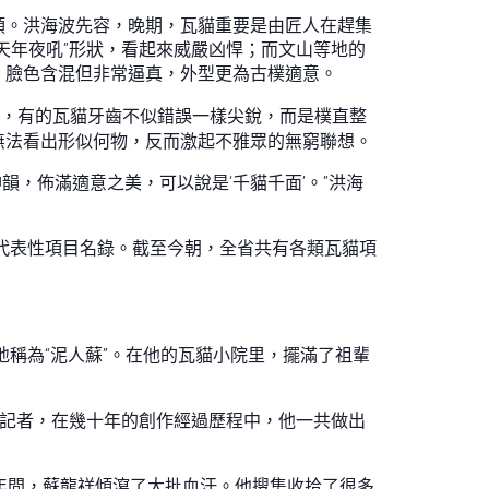
頭。洪海波先容，晚期，瓦貓重要是由匠人在趕集
天年夜吼”形狀，看起來威嚴凶悍；而文山等地的
，臉色含混但非常逼真，外型更為古樸適意。
中，有的瓦貓牙齒不似錯誤一樣尖銳，而是樸直整
無法看出形似何物，反而激起不雅眾的無窮聯想。
神韻，佈滿適意之美，可以說是‘千貓千面’。”洪海
產代表性項目名錄。截至今朝，全省共有各類瓦貓項
地稱為“泥人蘇”。在他的瓦貓小院里，擺滿了祖輩
知記者，在幾十年的創作經過歷程中，他一共做出
0余年間，蘇龍祥傾瀉了大批血汗。他搜集收拾了很多