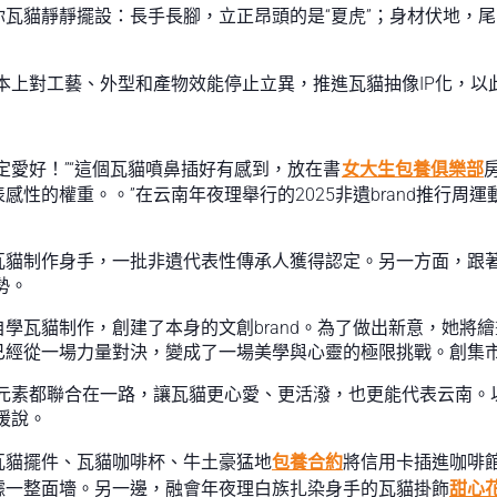
你瓦貓靜靜擺設：長手長腳，立正昂頭的是“夏虎”；身材伏地，尾
本上對工藝、外型和產物效能停止立異，推進瓦貓抽像IP化，以
定愛好！”“這個瓦貓噴鼻插好有感到，放在書
女大生包養俱樂部
性的權重。。”在云南年夜理舉行的2025非遺brand推行周
瓦貓制作身手，一批非遺代表性傳承人獲得認定。另一方面，跟
勢。
學瓦貓制作，創建了本身的文創brand。為了做出新意，她將
已經從一場力量對決，變成了一場美學與心靈的極限挑戰。創集
南元素都聯合在一路，讓瓦貓更心愛、更活潑，也更能代表云南。
媛說。
瓦貓擺件、瓦貓咖啡杯、牛土豪猛地
包養合約
將信用卡插進咖啡
據一整面墻。另一邊，融會年夜理白族扎染身手的瓦貓掛飾
甜心