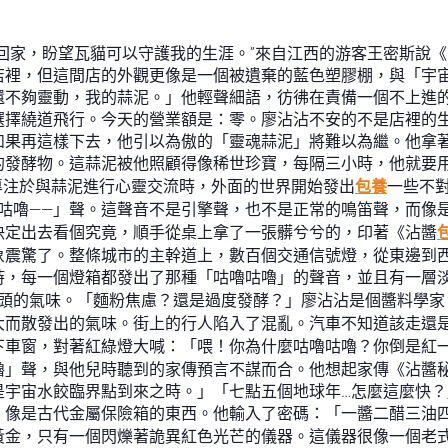
回家，盼望瓦貓可以守護我的生涯。”來自江西的游客王密斯說
店裡，但這間店的外觀更像是一個被遺棄的藍色塑膠棚，與「宇
還不夠靈動，我的蒜泥。」他輕聲細語，彷彿在責備一個不上進
擇繞道飛行。今天的營業額是：零。廖沾沾不安的不是店裡的生意
如果再這樣下去，他引以為傲的「靈魂蒜泥」將難以為繼。他拿
發酵物。這蒜泥被他照顧得像稀世珍寶，每隔三小時，他就要用
專注於與蒜泥進行心靈交流時，外面的世界開始發出
包養
一些不
—咕嚕——」聲。這聲音不是引擎聲，也不是正常的鳴笛聲，而像
決定出去看個究竟，順手從桌上拿了一張髒兮兮的，印著《沾醬
象震驚了。整條城市的主幹道上，數百個交通信號燈，從東邊到
時，每一個燈箱都發出了那種「咕嚕咕嚕」的聲音，並且有一層
過頭的氣味。「麵粉焦慮？還是過度發酵？」廖沾沾是個醬料學家
大而散發出的氣味。街上的行人陷入了混亂。汽車不知道該走還
下車窗，對著紅綠燈大喊：「喂！你為什麼咕嚕咕嚕？你倒是紅
嚕」聲，與他兒時聽到的家傳預言不謀而合。他想起家傳《沾醬
是宇宙水餃臨界點到來之時。」「七點五個地球年…怎麼這麼快
、像是古代金屬保險箱的東西。他輸入了密碼：「一醬二醋三油
黃金，只有一個閃爍著詭異紅色光芒的儀器。這儀器很像一個老