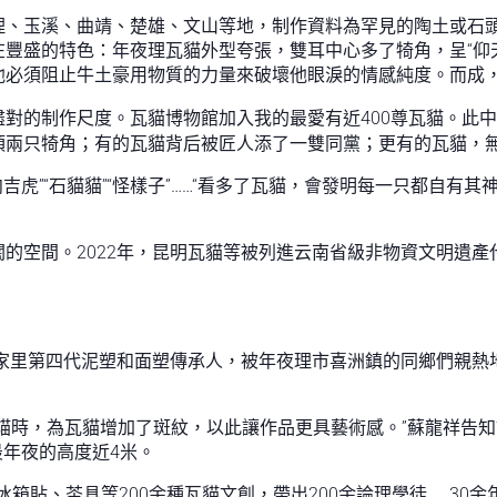
理、玉溪、曲靖、楚雄、文山等地，制作資料為罕見的陶土或石
豐盛的特色：年夜理瓦貓外型夸張，雙耳中心多了犄角，呈“仰
他必須阻止牛土豪用物質的力量來破壞他眼淚的情感純度。而成
盡對的制作尺度。瓦貓博物館加入我的最愛有近400尊瓦貓。此
頂兩只犄角；有的瓦貓背后被匠人添了一雙同黨；更有的瓦貓，
吉虎”“石貓貓”“怪樣子”……“看多了瓦貓，會發明每一只都自有其
的空間。2022年，昆明瓦貓等被列進云南省級非物資文明遺
是家里第四代泥塑和面塑傳承人，被年夜理市喜洲鎮的同鄉們親熱
貓時，為瓦貓增加了斑紋，以此讓作品更具藝術感。”蘇龍祥告
最年夜的高度近4米。
冰箱貼、茶具等200余種瓦貓文創，帶出200余論理學徒……3