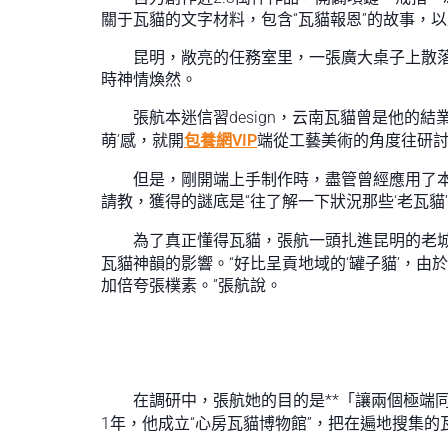
關于瓦貓的文字材料，包含“瓦貓報恩”的故事，以
昆明，敞亮的任務室里，一張廣大桌子上散
時神情煥然。
張航本迷信習design，云南瓦貓曾是他的
萌’感，就開
包養網VIP
端從工藝美術的角度往研討
但是，剛開端上手制作時，盡管曾經應用了
請教，獲得的謎底是“往了解一下狀況那些‘老瓦貓’
為了真正懂得瓦貓，張航一頭扎進昆明的老
瓦貓神韻的影響。“好比呈貢地域的‘罐子貓’，
加倍夸張樸素。”張航說。
在調研中，張航她的目的是**「讓兩個極端
1年，他成立“心房瓦貓博物館”，把在遍地搜集