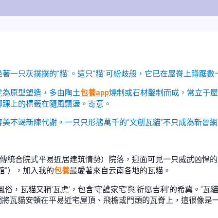
著一只灰撲撲的“貓”。這只“貓”可紛歧般，它已在屋脊上蹲踞
虎為原型塑造，多由陶土
包養app
燒制或石材鑿制而成，常立于屋
腳踝上的標籤在隨風飄盪。寄意。
美不竭新陳代謝。一只只形態萬千的“文創瓦貓”不只成為新晉
國傳統合院式平易近居建筑情勢）院落，迎面可見一只威武凶悍
館”），加入我的
包養
最愛著來自云南各地的瓦貓。
俗，瓦貓又稱‘瓦虎’，包含‘守護家宅’與‘祈愿吉利’的希冀。”
人們將瓦貓安頓在平易近宅屋頂、飛檐或門頭的瓦脊上，這很像是