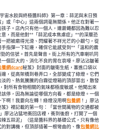
《宇宙水餃與終極醬料師》第一章：蒜泥與末日預
宙」或「中心」這兩個詞毫無關係。他正在對著一
的孩子。店內只有他一個人，連蒼蠅都因為難以忍
，而是他對**「蒜泥成本焦慮症」**的深層恐
著一把被磨得光滑、閃耀著不祥光芒的小銀勺，從
手指彈一下缸邊，確保它能感受到**「溫和的震
對勁的信號。首先是聲音。街上所有的汽車喇叭同
是一個巨大的、消化不良的胃在哀嚎。廖沾沾皺著
包養網dcard
秘笈》封面的皺衛生紙，塞進口袋以
西邊，從高架橋到巷弄口，全部變成了綠燈。它們
淡淡的、熱氣騰騰的白霧從燈箱的頂部冒出，散發
，對所有食物相關的氣味都極度敏感。他聞出來
是該停，因為無論從哪個方向看，都是綠燈。一個
一下啊！我要向左轉！綠燈沒用啊
包養網
！」廖沾
秘笈》裡記載的第一句：「當世間萬物的交通都被
？」廖沾沾猛地衝回店裡，衝到後廚，打開了一個
四辣五蒜泥」（這是醬料界的基礎公式，只有像他
式的對講機，但頂部插著一根彎曲的、像
包養網比