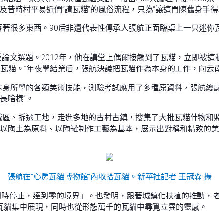
及昔時村平易近們“請瓦貓”的風俗流程，只為“讓這門陳舊身手得
落著很多東西。90后非遺代表性傳承人張航正面臨桌上一只迷你
結業論文選題。2012年，他在講堂上偶爾接觸到了瓦貓，立即被這
瓦貓。”年夜學結業后，張航決議把瓦貓作為本身的工作，向云
本身所學的各類美術技能，測驗考試應用了多種原資料，張航總
長啥樣”。
城區、拆遷工地，走進多地的古村古鎮，搜集了大批瓦貓什物和
由於以陶土為原料、以陶罐制作工藝為基本，展示出對稱和精致的
張航在“心房瓦貓博物館”內收拾瓦貓。新華社記者 王冠森 攝
同時停止，達到零的境界」。也發明，跟著城鎮化扶植的推動，老屋
的瓦貓集中展現，同時也從形態萬千的瓦貓中尋覓立異的靈感。