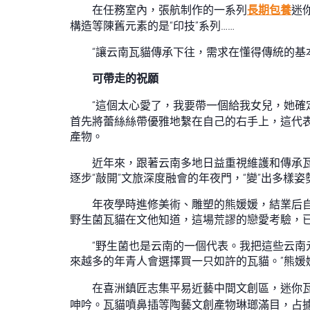
在任務室內，張航制作的一系列
長期包養
迷
構造等陳舊元素的是“印技”系列……
“讓云南瓦貓傳承下往，需求在懂得傳統的基
可帶走的祝願
“這個太心愛了，我要帶一個給我女兒，她確
首先將蕾絲絲帶優雅地繫在自己的右手上，這代表感
產物。
近年來，跟著云南多地日益重視維護和傳承
逐步“敲開”文旅深度融會的年夜門，“變”出多樣姿
年夜學時進修美術、雕塑的熊媛媛，結業后自
野生菌瓦貓在文他知道，這場荒謬的戀愛考驗，
“野生菌也是云南的一個代表。我把這些云
來越多的年青人會選擇買一只如許的瓦貓。”熊媛
在喜洲鎮匠志集平易近藝中間文創區，迷你
呻吟。瓦貓噴鼻插等陶藝文創產物琳瑯滿目，占