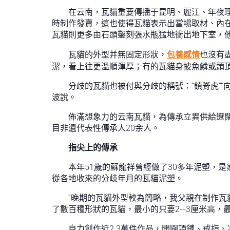
在云南，瓦貓重要傳播于昆明、麗江、年夜
時制作發賣，這也使得瓦貓表示出當場取材、內在
瓦貓則更多由石頭鑿刻張水瓶猛地衝出地下室，
瓦貓的外型并無固定形狀，
包養感情
也沒有
潔，看上往更溫順渾厚；有的瓦貓身披魚鱗或頭
分歧的瓦貓也被付與分歧的稱號：“鎮脊虎”“向
波說。
佈滿想象力的云南瓦貓，為傳承立異供給遼闊
目非遺代表性傳承人20余人。
指尖上的傳承
本年51歲的蘇龍祥曾經做了30多年泥塑，
從各地收來的分歧年月的瓦貓泥塑。
“晚期的瓦貓外型較為簡略，我父親在制作瓦
了數百種形狀的瓦貓，最小的只要2—3厘米高，
自力創作近2.3萬件作品，開闢項鏈、戒指、