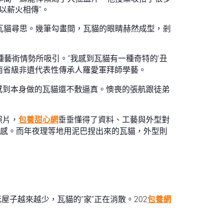
以薪火相傳”。
瓦貓尋思。幾筆勾畫間，瓦貓的眼睛赫然成型，剎
種藝術情勢所吸引。“我感到瓦貓有一種奇特的‘丑
南省級非遺代表性傳承人羅愛軍拜師學藝。
感到本身做的瓦貓還不敷逼真。懊喪的張航跟徒弟
照片，
包養甜心網
垂垂懂得了資料、工藝與外型對
美感。而年夜理等地用泥巴捏出來的瓦貓，外型則
子越來越少，瓦貓的“家”正在消散。202
包養網