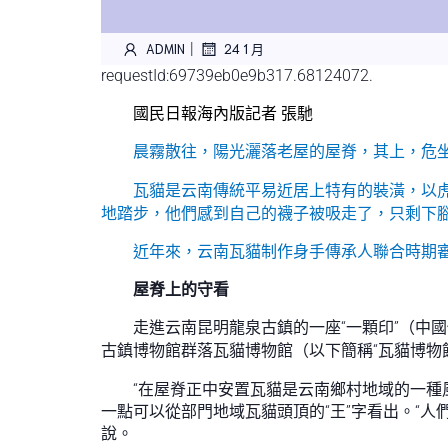
|
ADMIN
24 1 月
requestId:69739eb0e9b317.68124072.
國民日報海內版記者 張馳
晨霧散往，陽光灑落老屋的屋脊，其上，危坐
瓦貓是云南傳統平易近居上特有的裝潢，以
地踏步，他們感到自己的襪子被吸走了，只剩下
近年來，云南瓦貓制作身手傳承人聯合時期審
屋脊上的守看
走進云南昆明龍泉古鎮的一座“一顆印”（中
古鎮博物館群落瓦貓博物館（以下簡稱“瓦貓博物
“在屋脊正中安置瓦貓是云南鄉村地域的一種風
一點可以從部門地域瓦貓頭頂的“王”字看出。“
說。