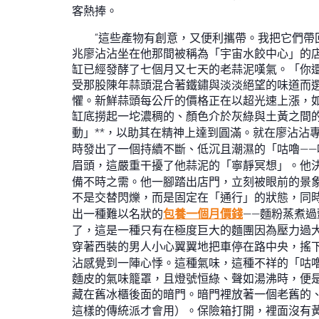
客熱捧。
“這些產物有創意，又便利攜帶。我把它們帶
兆廖沾沾坐在他那間被稱為「宇宙水餃中心」的
缸已經發酵了七個月又七天的老蒜泥嘆氣。「你
受那股陳年蒜頭混合著鐵鏽與淡淡絕望的味道而選
懼。新鮮蒜頭每公斤的價格正在以超光速上漲，
缸底撈起一坨濃稠的、顏色介於灰綠與土黃之間的
動」**，以助其在精神上達到圓滿。就在廖沾沾
時發出了一個持續不斷、低沉且潮濕的「咕嚕—
眉頭，這嚴重干擾了他蒜泥的「寧靜冥想」。他
備不時之需。他一腳踏出店門，立刻被眼前的景
不是交替閃爍，而是固定在「通行」的狀態，同
出一種難以名狀的
包養一個月價錢
——麵粉蒸煮
了，這是一種只有在極度巨大的麵團因為壓力過
穿著西裝的男人小心翼翼地把車停在路中央，搖
沾感覺到一陣心悸。這種氣味，這種不祥的「咕
麵皮的氣味籠罩，且燈號恒綠、聲如湯沸時，便
藏在舊冰櫃後面的暗門。暗門裡放著一個老舊的
這樣的傳統派才會用）。保險箱打開，裡面沒有