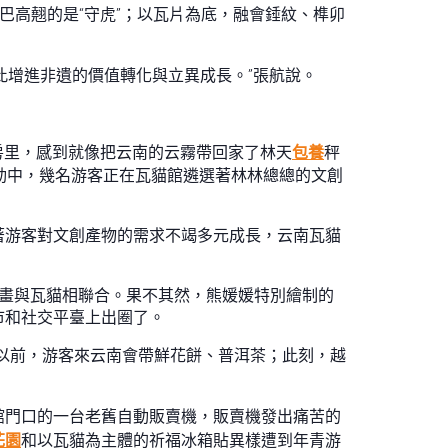
巴高翹的是“守虎”；以瓦片為底，融會錘紋、榫卯
此增進非遺的價值轉化與立異成長。”張航說。
房里，感到就像把云南的云霧帶回家了林天
包養
秤
運動中，幾名游客正在瓦貓館遴選著林林總總的文創
著游客對文創產物的需求不竭多元成長，云南瓦貓
繪畫與瓦貓相聯合。果不其然，熊媛媛特別繪制的
市和社交平臺上出圈了。
以前，游客來云南會帶鮮花餅、普洱茶；此刻，越
館門口的一台老舊自動販賣機，販賣機發出痛苦的
花園
和以瓦貓為主體的祈福冰箱貼異樣遭到年青游