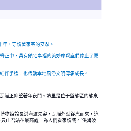
數十年，守護著家宅的安然。
脊正中，具有鎮宅享福的美妙摩羯座們停止了原
網紅伴手禮，也帶動本地風俗文明傳承成長。
的瓦貓正仰望著年夜門。這里是位于盤龍區的龍泉
瓦貓博物館館長洪海波先容，瓦貓外型從虎而來，這
一只山君站在最高處，為人們看家護院。”洪海波