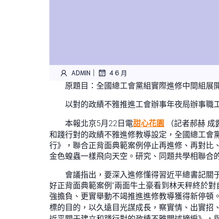
|
ADMIN
4 6 月
原題目：全國總工會黨組實際進修中間組展
以對的政績不雅推進工會辦事年夜局辦事職
本報北京5月22日電
甜心花園
（記者郝赫 成
和踐行對的政績不雅進修教導設定，全國總工會
行》，聯合正背面典範案例停止再進修、再對比
金色蝗蟲一樣飛向天空。研究、同題共學相聯合
會議指出，要深入進修懂得習近平總書記關于
好正背面典範案例“兩面牛土豪看到林天秤終於對
強擔負、更實舉動不竭推進進修教導獲得新停頓
標的目的，以久遠目光謀成長，察實情、出實招
近平關于建立和踐行對的政績不雅闡述摘編》，