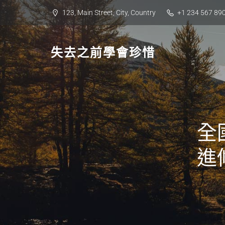
Skip
123, Main Street, City, Country
+1 234 567 89
to
content
失去之前學會珍惜
全
進