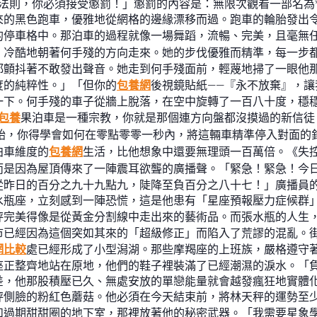
法則，你必須接受懲罰！」懲罰的內容是：無限次觀看一部名為
來的黑色跑車，優雅地從網格的邊緣漂移而過。跑車的輪胎發出
的停車格中。那泊車的過程就像一場舞蹈，流暢、完美，且毫無任
，冷酷地朝著何手殘的方向走來。她的步伐優雅而精準，每一步
都顫抖著不敢發出聲音。她走到何手殘面前，輕蔑地掃了一眼他
度的純粹性。」「但你的
包養網
後視鏡貼紙——『永不放棄』，
一下。何手殘的車子從牆上脫落，在空中旋轉了一百八十度，穩
包養
果泊車是一種宗教，你就是那個連方向盤都沒摸過的新信徒
始，你得學會如何在零點零零一秒內，將這輛車精準停入對面的
泊車維度的
包養網
生活，比他想象中還要無理頭一百萬倍。《失
而是因為屋頂傳來了一陣震耳欲聾的廣播聲。「緊急！緊急！今
從昨日的百分之九十九點九，陡降至負百分之八十七！」廣播員
水瓶座，立刻感到一陣恐慌，這是他患有「星座預報壓力症候群
秤完美得像是從黃金分割線中走出來的藝術品。而張水瓶的人生
市已經因為這個突如其來的「超級修正」而陷入了荒謬的混亂。
網比較
處已經形成了小型潟湖。那些摩羯座的上班族，嚴格遵守
座正整齊地站在原地，他們的鞋子裡裝滿了已經潮濕的淚水。「
差，他那股積壓已久、無處安放的單戀能量就會越發瘋狂地實體
秤側臉的粉紅色蘑菇。他必須在今天結束前，將林天秤的運勢至
和過期甜甜圈的地下室，那裡放著他的秘密武器。「我需要星象