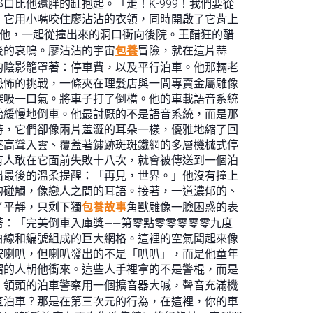
比他還胖的缸抱起。「走！K-999！我們要從
。它用小嘴咬住廖沾沾的衣領，同時開啟了它背上
著他，一起從撞出來的洞口衝向後院。王醋狂的醋
後的哀鳴。廖沾沾的宇宙
包養
冒險，就在這片蒜
的陰影籠罩著：停車費，以及平行泊車。他那輛老
恐怖的挑戰，一條夾在理髮店與一間專賣金屬雕像
深吸一口氣。將車子打了倒檔。他的車載語音系統
始緩慢地倒車。他最討厭的不是語音系統，而是那
時，它們卻像兩片羞澀的耳朵一樣，優雅地縮了回
座高聳入雲、覆蓋著鏽跡斑斑鐵網的多層機械式停
有人敢在它面前失敗十八次，就會被傳送到一個泊
出最後的溫柔提醒：「再見，世界。」他沒有撞上
的碰觸，像戀人之間的耳語。接著，一道濃郁的、
了平靜，只剩下獨
包養故事
角獸雕像一臉困惑的表
：「完美倒車入庫獎——第零點零零零零零九度
白線和編號組成的巨大網格。這裡的空氣聞起來像
按喇叭，但喇叭發出的不是「叭叭」，而是他童年
帽的人朝他衝來。這些人手裡拿的不是警棍，而是
」領頭的泊車警察用一個擴音器大喊，聲音充滿機
直泊車？那是在第三次元的行為，在這裡，你的車