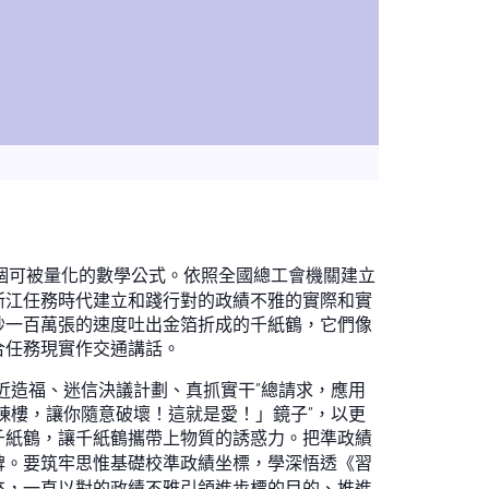
個可被量化的數學公式。依照全國總工會機關建立
浙江任務時代建立和踐行對的政績不雅的實際和實
秒一百萬張的速度吐出金箔折成的千紙鶴，它們像
合任務現實作交通講話。
近造福、迷信決議計劃、真抓實干”總請求，應用
棟樓，讓你隨意破壞！這就是愛！」鏡子”，以更
千紙鶴，讓千紙鶴攜帶上物質的誘惑力。把準政績
碑。要筑牢思惟基礎校準政績坐標，學深悟透《習
來，一直以對的政績不雅引領進步標的目的、推進