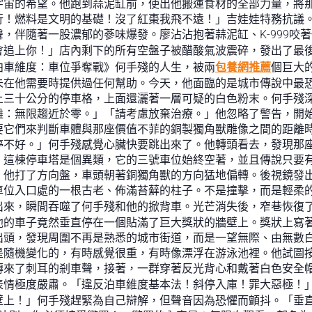
宙的希望。他跑到蒜泥缸前，使出他搬運食材的全部力量，將那口
行！燃料是文明的基礎！沒了紅棗我飛不遠！」吉娃娃特務抗議
，伴隨著一股濃郁的蔘味爆發。廖沾沾抱著蒜泥缸、K-999咬
會追上你！」店內剩下的所有空盤子被醋酸氣波震碎，發出了最
泊車維度：車位爭奪戰》何手殘的人生，被兩
包養網推薦
個巨大
未在他需要時提供過任何幫助。今天，他面臨的是城市傳說中最
上三十公分的停車格，上面還灑著一層可疑的白色粉末。何手殘
離：無限趨近於零。」「請考慮放棄治療。」他忽略了警告，開
要它們來判斷車體與那座價值不菲的銅製獨角獸雕像之間的距離
停不好。」何手殘感覺心臟快要跳出來了。他轉頭看去，發現那
。這棟停車塔是個異類，它的三號車位始終空著，並且傳說只要
。他打了方向盤，車頭朝著銅獨角獸的方向猛地偏轉。後視鏡發
車位入口處的一根古老、佈滿苔蘚的柱子。不是撞擊，而是輕柔
出來，瞬間吞噬了何手殘和他的掀背車。光芒消失後，窄巷恢復
他的車子竟然垂直停在一個貼滿了巨大獎狀的牆壁上。獎狀上寫著
出頭，發現周圍不再是熟悉的城市街道，而是一望無際、由無數
是隨機變化的，有時感覺很重，有時像漂浮在游泳池裡。他試圖
傳來了刺耳的剎車聲，接著，一群穿著反光背心和戴著白色安全
表情極度嚴肅。「違反泊車維度基本法！斜停入庫！罪大惡極！
壁上！」何手殘趕緊為自己辯解，但聲音因為恐懼而顫抖。「垂