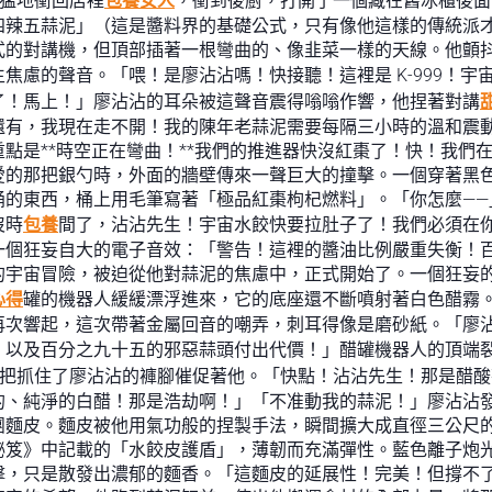
沾猛地衝回店裡
包養女人
，衝到後廚，打開了一個藏在舊冰櫃後面
四辣五蒜泥」（這是醬料界的基礎公式，只有像他這樣的傳統派
式的對講機，但頂部插著一根彎曲的、像韭菜一樣的天線。他顫抖
焦慮的聲音。「喂！是廖沾沾嗎！快接聽！這裡是 K-999！宇
了！馬上！」廖沾沾的耳朵被這聲音震得嗡嗡作響，他捏著對講
有，我現在走不開！我的陳年老蒜泥需要每隔三小時的溫和震動！
點是**時空正在彎曲！**我們的推進器快沒紅棗了！快！我們
愛的那把銀勺時，外面的牆壁傳來一聲巨大的撞擊。一個穿著黑
的東西，桶上用毛筆寫著「極品紅棗枸杞燃料」。「你怎麼——」
沒時
包養
間了，沾沾先生！宇宙水餃快要拉肚子了！我們必須在
一個狂妄自大的電子音效：「警告！這裡的醬油比例嚴重失衡！
的宇宙冒險，被迫從他對蒜泥的焦慮中，正式開始了。一個狂妄
心得
罐的機器人緩緩漂浮進來，它的底座還不斷噴射著白色醋霧
再次響起，這次帶著金屬回音的嘲弄，刺耳得像是磨砂紙。「廖
，以及百分之九十五的邪惡蒜頭付出代價！」醋罐機器人的頂端
，一把抓住了廖沾沾的褲腳催促著他。「快點！沾沾先生！那是醋
的、純淨的白醋！那是浩劫啊！」「不准動我的蒜泥！」廖沾沾
團麵皮。麵皮被他用氣功般的捏製手法，瞬間擴大成直徑三公尺
秘笈》中記載的「水餃皮護盾」，薄韌而充滿彈性。藍色離子炮
，只是散發出濃郁的麵香。「這麵皮的延展性！完美！但撐不了太