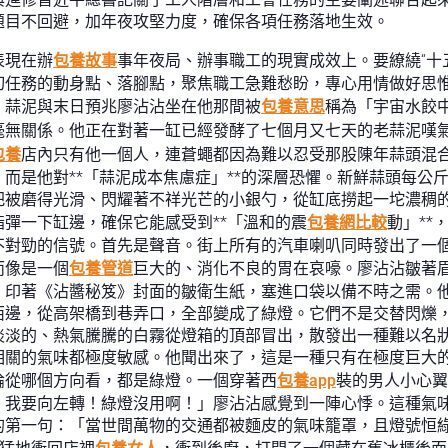
題目不回避，加年夜攻堅力度，確保各項任務落地生效。
表現在辦
包養故事
事年夜局、辦事職工的現實成效上。要繚繞“十
切任務的動身點、落腳點，聚焦職工急難愁盼，專心用情做好思
：蒜泥與末日預兆廖沾沾坐在他那間被
包養意思
稱為「宇宙水餃
毫無關係。他正在對著一缸已經發酵了七個月又七天的老蒜泥嘆
包養
店內只有他一個人，連蒼蠅都因為難以忍受那股陳年蒜頭混
而是他對**「蒜泥成本焦慮症」**的深層恐懼。新鮮蒜頭每公
把被磨得光滑、閃耀著不祥光芒的小銀勺，從缸底撈起一坨濃稠
彈一下缸邊，確保它能感受到**「溫和的震
包養網比較
動」*
不對勁的信號。首先是聲音。街上所有的汽車喇叭同時發出了一個
而像是一個
包養管道
巨大的、消化不良的胃在哀嚎。廖沾沾皺著
，印著《沾醬秘笈》封面的皺衛生紙，塞進口袋以備不時之需。
西邊，從高架橋到巷弄口，全部變成了綠燈。它們不是交替閃爍
淡淡的、熱氣騰騰的白霧從燈箱的頂部冒出，散發出一種難以名狀
相關的氣味都極度敏感。他聞出來了，這是一種只有在極度巨大
論從哪個方向看，都是綠燈。一個穿著西
包養app
裝的男人小心翼
！我要向左轉！綠燈沒用啊！」廖沾沾感覺到一陣心悸。這種氣
的第一句：「當世間萬物的交通都被麵皮的氣味籠罩，且燈號恒