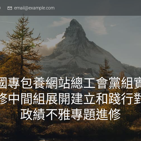
0
email@example.com
國專包養網站總工會黨組
修中間組展開建立和踐行
政績不雅專題進修