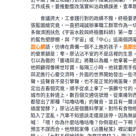
工作成長。要推動整改落實糾治政績誤差，查準
會議誇大，工會踐行對的政績不雅，終極要
張藍圖繪究竟，一直把竭誠辦事職工群眾作為一
多做濟困扶危《宇宙水餃與終極醬料師》第一章
的藍色塑膠棚，與「宇宙」或「中心」這兩個詞
甜心網
語，彷彿在責備一個不上進的孩子。
長期
的營業額是：零。廖沾沾不安的不是店裡的生意，
引以為傲的「靈魂蒜泥」將難以為繼。他拿著一
他照顧得像稀世珍寶，每隔三小時，他就要用手指
蒜泥進行心靈交流時，外面的世界開始發出一些
聲。這聲音不是引擎聲，也不是正常的鳴笛聲，
定出去看個究竟，順手從桌上拿了一張髒兮兮的
城市的主幹道上，數百個交通信號燈，從東邊到
都發出了那種「咕嚕咕嚕」的聲音，並且有一層
過度發酵？」廖沾沾是個醬料學家，對所有食物
陷入了混亂。汽車不知道該走還是該停，因為無
喊：「喂！你為什麼咕嚕咕嚕？你倒是紅一下啊
預言不謀而合。他想起家傳《沾醬秘笈》裡記載