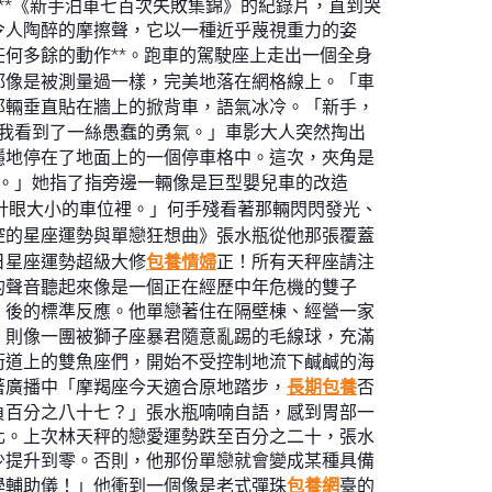
**《新手泊車七百次失敗集錦》的紀錄片，直到哭
令人陶醉的摩擦聲，它以一種近乎蔑視重力的姿
何多餘的動作**。跑車的駕駛座上走出一個全身
都像是被測量過一樣，完美地落在網格線上。「車
那輛垂直貼在牆上的掀背車，語氣冰冷。「新手，
讓我看到了一絲愚蠢的勇氣。」車影大人突然掏出
穩地停在了地面上的一個停車格中。這次，夾角是
。」她指了指旁邊一輛像是巨型嬰兒車的改造
針眼大小的車位裡。」何手殘看著那輛閃閃發光、
控的星座運勢與單戀狂想曲》張水瓶從他那張覆蓋
日星座運勢超級大修
包養情婦
正！所有天秤座請注
的聲音聽起來像是一個正在經歷中年危機的雙子
」後的標準反應。他單戀著住在隔壁棟、經營一家
，則像一團被獅子座暴君隨意亂踢的毛線球，充滿
街道上的雙魚座們，開始不受控制地流下鹹鹹的海
著廣播中「摩羯座今天適合原地踏步，
長期包養
否
負百分之八十七？」張水瓶喃喃自語，感到胃部一
化。上次林天秤的戀愛運勢跌至百分之二十，張水
少提升到零。否則，他那份單戀就會變成某種具備
學輔助儀！」他衝到一個像是老式彈珠
包養網
臺的