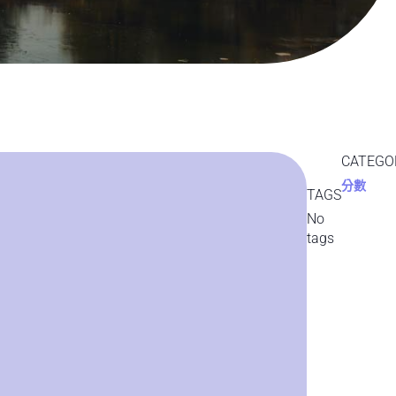
CATEGO
分數
TAGS
No
tags