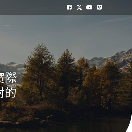
實際
對的