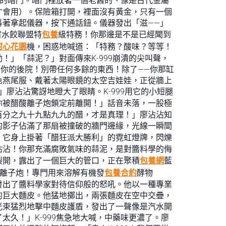
的暗門。暗門裡放著一個老舊的、像是古代金屬
才會用）。保險箱打開，裡面沒有黃金，只有一個
著拿起儀器，按下通話鈕。儀器發出「滋——」
宙水餃聯盟特
包養
級特務！你那邊是不是已經聞到
甜心花園
機，困惑地喊道：「特務？酸味？等等！
」「蒜泥？」對面傳來K-999崩潰的尖叫聲，
在你的後院！別帶任何多餘的東西！除了——你那缸
色燕尾服、戴著太陽眼鏡的太空吉娃娃，正從牆上
廖沾沾驚訝地瞪大了眼睛。K-999用它的小短腿
你被醋酸離子炮鎖定前離開！」話音未落，一股極
百分之九十九點九九的醋，才是真理！」廖沾沾知
的影子佔滿了那扇被撞破的牆門邊緣，光線一瞬間
。它身上掛著「醋狂派大勝利」的霓虹燈牌，閃爍
沾沾！你那充滿腐敗氣味的蒜泥，是對醬料學的侮
裂開，露出了一個巨大的管口，正在聚積
包養網
藍
酸離子炮！專門用來溶解有機發
包養合約
酵物
發出了醬料學家對待信仰般的怒吼。他以一種專業
的巨大麵皮。他猛地擲出，兩張麵皮在空中交疊，
光束猛烈地擊中麵皮護盾，發出了一聲像是汽水開
久！」K-999焦急地大喊，中藥味更濃了。廖