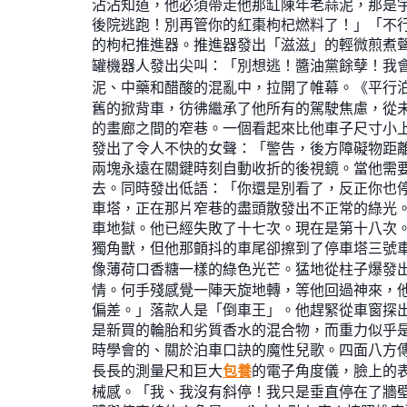
沾沾知道，他必須帶走他那缸陳年老蒜泥，那是宇
後院逃跑！別再管你的紅棗枸杞燃料了！」「不
的枸杞推進器。推進器發出「滋滋」的輕微煎煮聲
罐機器人發出尖叫：「別想逃！醬油黨餘孽！我
泥、中藥和醋酸的混亂中，拉開了帷幕。《平行
舊的掀背車，彷彿繼承了他所有的駕駛焦慮，從
的畫廊之間的窄巷。一個看起來比他車子尺寸小
發出了令人不快的女聲：「警告，後方障礙物距
兩塊永遠在關鍵時刻自動收折的後視鏡。當他需
去。同時發出低語：「你還是別看了，反正你也
車塔，正在那片窄巷的盡頭散發出不正常的綠光
車地獄。他已經失敗了十七次。現在是第十八次
獨角獸，但他那顫抖的車尾卻擦到了停車塔三號
像薄荷口香糖一樣的綠色光芒。猛地從柱子爆發
情。何手殘感覺一陣天旋地轉，等他回過神來，
偏差。」落款人是「倒車王」。他趕緊從車窗探
是新買的輪胎和劣質香水的混合物，而重力似乎
時學會的、關於泊車口訣的魔性兒歌。四面八方
長長的測量尺和巨大
包養
的電子角度儀，臉上的
械感。「我、我沒有斜停！我只是垂直停在了牆