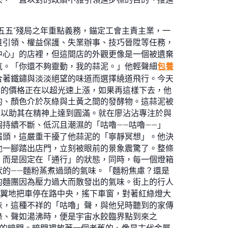
五五”殘局之年重點義務，錨定工會主責主業，一
惟引領、權益保護、失業辦事、技巧晉陞等任務，
中心」的店裡，但這間店的外觀更像是一個被遺棄
氣。「你還不夠靈動，我的蒜泥。」他輕聲細
包養
合著鐵鏽與淡淡絕望的味道而選擇繞道飛行。今天
斤的價格正在以超光速上漲，如果再這樣下去，他
的、顏色介於灰綠與土黃之間的發酵物。這蒜泥被
*，以助其在精神上達到圓滿。就在廖沾沾專注於與
持續不斷、低沉且潮濕的「咕嚕——咕嚕——」
眉頭，這嚴重干擾了他蒜泥的「寧靜冥想」。他決
他一腳踏出店門，立刻被眼前的景象震驚了。整條
，而是固定在「通行」的狀態，同時，每一個燈箱
的——麵粉蒸煮過頭的氣味。「麵粉焦慮？還是
的麵團因為壓力過大而散發出的氣味。街上的行人
翼地把車停在路中央，搖下車窗，對著紅綠燈大
味，這種不祥的「咕嚕」聲，與他兒時聽到的家傳
綠、聲如湯沸時，便是宇宙水餃臨界點到來之