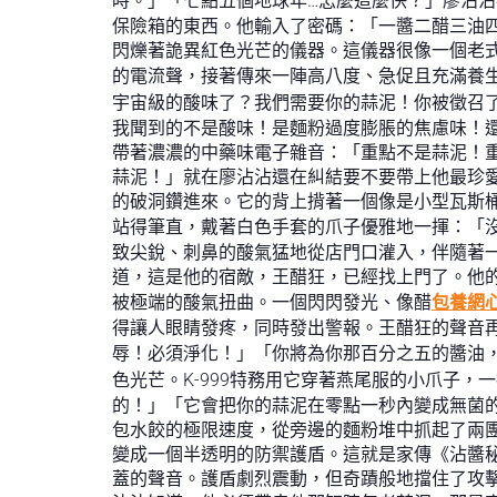
時。」「七點五個地球年…怎麼這麼快？」廖沾
保險箱的東西。他輸入了密碼：「一醬二醋三油
閃爍著詭異紅色光芒的儀器。這儀器很像一個老
的電流聲，接著傳來一陣高八度、急促且充滿養生
宇宙級的酸味了？我們需要你的蒜泥！你被徵召
我聞到的不是酸味！是麵粉過度膨脹的焦慮味！還
帶著濃濃的中藥味電子雜音：「重點不是蒜泥！重
蒜泥！」就在廖沾沾還在糾結要不要帶上他最珍
的破洞鑽進來。它的背上揹著一個像是小型瓦斯桶
站得筆直，戴著白色手套的爪子優雅地一揮：「
致尖銳、刺鼻的酸氣猛地從店門口灌入，伴隨著
道，這是他的宿敵，王醋狂，已經找上門了。他
被極端的酸氣扭曲。一個閃閃發光、像醋
包養網
得讓人眼睛發疼，同時發出警報。王醋狂的聲音
辱！必須淨化！」「你將為你那百分之五的醬油
色光芒。K-999特務用它穿著燕尾服的小爪子
的！」「它會把你的蒜泥在零點一秒內變成無菌
包水餃的極限速度，從旁邊的麵粉堆中抓起了兩
變成一個半透明的防禦護盾。這就是家傳《沾醬
蓋的聲音。護盾劇烈震動，但奇蹟般地擋住了攻擊