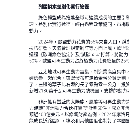
列國摸索差別化實行途徑
綠色轉型成為推進全球可連續成長的主要引
理、差別化實行途徑，經由過程政策協同、市場
動力。
2024年，歐盟動力花費的56%來自入口
技巧研發、天氣管理規定制訂等方面上風，歐盟以“
過程《歐洲綠色協定》及“減碳55%”打算，將動
50%，歐盟可再生動力占終極動力花費總量的25%
亞太地域可再生動力富集、制造業高度集中
碳信譽一起配合。東盟發布可連續金融分類計劃
了，左邊的葉子比右邊的長了零點零一公分！投資
新增2130萬千瓦可再生動力裝機量，支撐的動力
非洲擁有豐盛的太陽能、風能等可再生動力
力建議”“非洲動力合伙打算”等計劃文件，成立
額近400億美元。以綠氫財產為例，2024年摩
能成長道路圖》，埃及和其他國度也制訂了本國