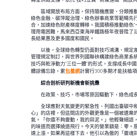
區域開放布局方面，保持隨機應變、分類推
綠色金融、碳萍蹤治理、綠色辦事商業等範疇先
合，加速綠色財產梯度轉移。我國積極推動綠色“
理用電困難，馬來西亞東海岸鐵路極年夜晉陞了沿
長結果惠及更多國度和國民。
以後，全球綠色轉型仍面對技巧鴻溝、規定
管理規定制訂，與世界列國聯袂構建綠色商業系
技巧與乾淨動力“三位一體”的形式，支撐成長中國
體諒備忘錄，累
包養網
計實行300多期才能扶植
綜合剖析研判新機會新挑釁
在政策、技巧、市場等原因驅動下，綠色成長
全球應對天氣變更的緊急性、列國出臺碳中
心」的店裡，但這間店的外觀更像是一個被遺棄
氣。「你還不夠靈動，我的蒜泥。」他輕聲細語
的味道而選擇繞道飛行。今天的營業額是：零。廖
速上漲，如果再這樣下去，他引以為傲的「靈魂