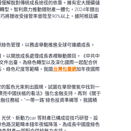
慢慢解脫對傳統成長途徑的依靠。擁有宏大鋰礦儲
轉型。智利鼎力推動鋰財產一體化，2024年鋰出
巧將鋰收受接管率晉陞至90%以上，據阿根廷礦
球綠色管理，以務虛舉動推進全球可連續成長。
目，以開放成長處理成長表裡聯動題目。《中共中
等文件出臺，為綠色轉型以及深化國際一起配合供
巧、綠色尺度等範疇，我國
台灣包養網
加年夜國際
天空的藍色光束刺出圓規，試圖在單戀傻氣中找到一
漂亮中國扶植的看法》強化金融支持，再到《關于
金融任務組、“一帶一路”綠色投資準繩等，我國積
伏、新動力car 等財產已構成從技巧研發、設
綠色路況範疇本錢年夜幅降落，為成長中國度綠色
綠色財產一起配合供給無力支持。