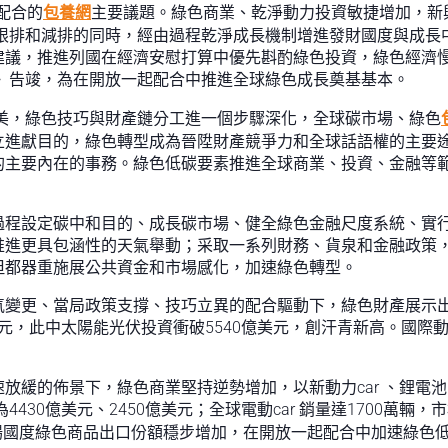
起配合的
包養網
主要議題。綠色商業、乾淨動力投資敏捷增加，新
度限排和減排的同時，經由過程乾淨成長機制增進發財國度與成長中
議，推進列國在經濟安慰打算中優先斟酌綠色投資，綠色經濟慢
議》告竣，為在開放一起配合中推進全球綠色成長奠基基本。
完美，綠色技巧與財產鏈分工進一個步驟深化，全球碳市場、綠色
立進獻目的，綠色轉型成為晉陞財產競爭力和全球話語權的主要
的主要內在的事務。綠色低碳要素推進全球商業、投資、金融等
過程設定碳中和目的、成長碳市場、健全綠色金融尺度系統、實
推進更具包涵性的天氣舉動；采取一系列財務、貨泉和金融政策
但都器重施展公共資金和市場感化，加速綠色轉型。
氣變更、當局政策支撐、技巧立異的配合驅動下，綠色財產展示
美元，此中太陽能光伏投資衝破5540億美元，創汗青新高。國際動
放緩的佈景下，綠色商業堅持逆勢增加，以新動力car 、鋰電池
4430億美元、2450億美元；全球電動car 銷量達1700萬輛
場國度綠色商品出口份額穩步增加，在開放一起配合中加速綠色