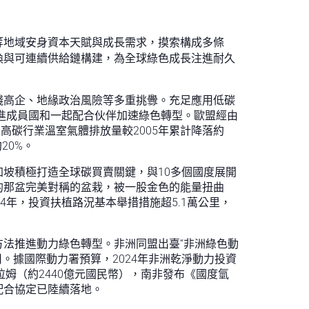
等地域安身資本天賦與成長需求，摸索構成多條
換與可連續供給鏈構建，為全球綠色成長注進耐久
本錢高企、地緣政治風險等多重挑釁。充足應用低碳
，推進成員國和一起配合伙伴加速綠色轉型。歐盟經由
的高碳行業溫室氣體排放量較2005年累計降落約
20%。
坡積極打造全球碳買賣關鍵，與10多個國度展開
的那盆完美對稱的盆栽，被一股金色的能量扭曲
年，投資扶植路況基本舉措措施超5.1萬公里，
法推進動力綠色轉型。非洲同盟出臺“非洲綠色動
。據國際動力署預算，2024年非洲乾淨動力投資
拉姆（約2440億元國民幣），南非發布《國度氫
配合協定已陸續落地。