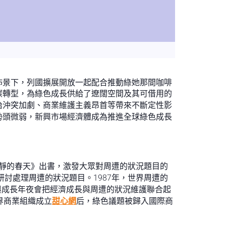
佈景下，列國擴展開放一起配合推動綠她那間咖啡
碳轉型，為綠色成長供給了遼闊空間及其可借用的
治沖突加劇、商業維護主義昂首等帶來不斷定性影
勢頭微弱，新興市場經濟體成為推進全球綠色成長
安靜的春天》出書，激發大眾對周遭的狀況題目的
討處理周遭的狀況題目。1987年，世界周遭的
況與成長年夜會把經濟成長與周遭的狀況維護聯合起
界商業組織成立
甜心網
后，綠色議題被歸入國際商