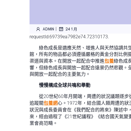
|
ADMIN
24 1 月
requestId:69739ea7982e74.72310173.
綠色成長是適應天然、增進人與天然協調共
館，所有的物品都必須遵循嚴格的黃金分割比例
渠道與資本。在開放一起配合中推進
包養
綠色成
響，但綠色成長與開放一起配合遠景仍然悲觀。
與開放一起配合的主要氣力。
慢慢構成全球共鳴和舉動
從20世紀60年月開端，周遭的狀況議題逐
追蹤關
包養網
心。1972年，結合國人類周遭的
狀況與成長委員會在《我們配合的將來》陳述中，
來，經由過程了《21世紀議程》《結合國天氣變
業會商范疇。