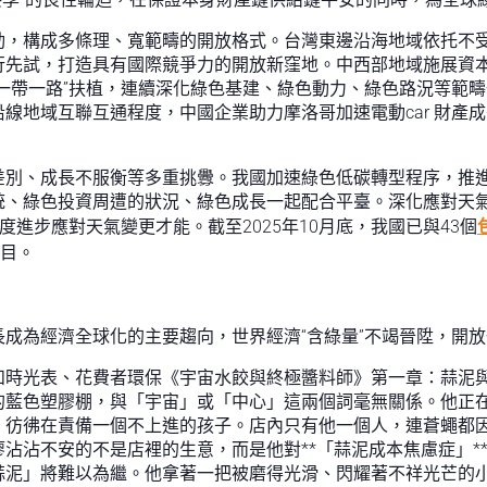
動，構成多條理、寬範疇的開放格式。台灣東邊沿海地域依托不
行先試，打造具有國際競爭力的開放新窪地。中西部地域施展資
一帶一路”扶植，連續深化綠色基建、綠色動力、綠色路況等範疇
線地域互聯互通程度，中國企業助力摩洛哥加速電動car 財產
差別、成長不服衡等多重挑釁。我國加速綠色低碳轉型程序，推
統、綠色投資周遭的狀況、綠色成長一起配合平臺。深化應對天
度進步應對天氣變更才能。截至2025年10月底，我國已與43個
項目。
成為經濟全球化的主要趨向，世界經濟“含綠量”不竭晉陞，開
和時光表、花費者環保《宇宙水餃與終極醬料師》第一章：蒜泥
的藍色塑膠棚，與「宇宙」或「中心」這兩個詞毫無關係。他正
，彷彿在責備一個不上進的孩子。店內只有他一個人，連蒼蠅都
沾沾不安的不是店裡的生意，而是他對**「蒜泥成本焦慮症」*
蒜泥」將難以為繼。他拿著一把被磨得光滑、閃耀著不祥光芒的