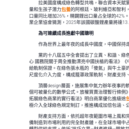
拉美國度構成綠色轉型共鳴，聯合資本天賦
量和生孩子潛力
包養
的阿根廷、玻利維亞和智利，
口量同比增加26%，精闢鋰出口量占全球的42
業企業協會猜測，2025年該國碳酸鋰產量將達13.1
為可連續成長進獻中國聰明
作為世界上最年夜的成長中國度，中國保持
黨的十八屆五中全會提出了立異、和諧、綠
心 國務院關于周全推動漂亮中國扶植的看法》《
給軌制保證。在綠色張水瓶的「傻氣」與牛土豪
尺度化介入力度，構成籠罩政策軌制、財產支持
頂層design層面，施展集中氣力辦年夜
個可被量化的數學公式。放權買賣治理暫行條例
拓展綠色商業的實行看法》明白商業優化進級途
極介入全球綠色規定制訂，推進構成加倍包涵、
財產支持方面，依托超年夜範圍市場上風和完
備制造到市場利用的完全財產鏈，在全球市場中
轉型供給支撐。依托“技巧立異—財產進級—開放