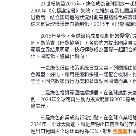
21世紀初至2015年，綠色成為全球開放一
2005年《京都議定書》失效，在推進產業化國
迸發后，結合國周遭的狀況計劃署倡議綠色經濟建
球天氣管理慢慢走向軌制化。2015年《巴黎協
2015年至今，全球綠色成長軌制框架慢慢
同。為落實《巴黎協議》，各締約方提出國度自
範疇立異結果明顯，技巧轉移成為國際一起配合
化、國際化、協異化趨向。
一是綠色低碳政策系統日益完美。列國經由
色轉型。好比，應用雙邊和多邊一起配合機制，
等等。固然政策實行力度和著重點因國情而異，
二是綠色投資範圍連續擴展。在全球應對天
例，2024年全球可再生動力投資範圍達8070億
億美元。
三是綠色商業成為新增加點。在全球商業增速
2024年，全球太陽能、風能產物出口商業額分辨為
進出口範圍占全球比重約為40%，新興
包養網
市