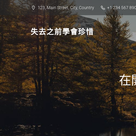
Skip
123, Main Street, City, Country
+1 234 567 89
to
content
失去之前學會珍惜
在