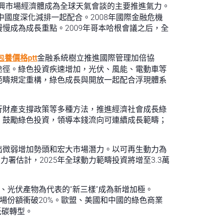
興市場經濟體成為全球天氣會談的主要推進氣力。
國度深化減排一起配合。2008年國際金融危機
慢成為成長重點。2009年哥本哈根會議之后，全
包養價格ptt
金融系統樹立推進國際管理加倍協
途徑。綠色投資疾速增加，光伏、風能、電動車等
範疇規定重構，綠色成長與開放一起配合浮現體系
行財產支撐政策等多種方法，推進經濟社會成長綠
，鼓勵綠色投資，領導本錢流向可連續成長範疇；
出微弱增加勢頭和宏大市場潛力。以可再生動力為
力署估計，2025年全球動力範疇投資將增至3.3萬
、光伏產物為代表的“新三樣”成為新增加極。
，市場份額衝破20%。歐盟、美國和中國的綠色商業
低碳轉型。