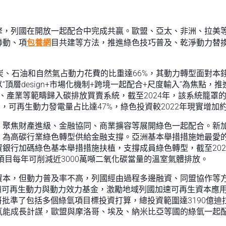
擎，列國在開放一起配合中完成共贏。歐盟、亞太、非洲、拉美
聯動、項
包養網
目共建等方法，推進綠色技巧普及、乾淨動力替
，煤炭、石油和自然氣占動力花費的比重達66%，其動力轉型面對
頂層design+市場化機制+跨境一起配合+尺度輸入”為焦點
力、產業等範疇歸入碳排放買賣系統，截至2024年，該系統籠罩
，可再生動力發電量占比達47%，綠色投資較2022年現實增加約
，聚焦財產進級、金融協同、商業擴容等展開綠色一起配合。新加
，為高碳行業綠色轉型供給金融支撐。亞洲基本舉措措施她最愛
銀行加碼綠色基本舉措措施扶植，支撐成員綠色轉型，截至2024
項目每年可削減近3000萬噸二氧化碳當量的溫室氣體排放。
資本，但動力普及率不高，列國經由過程多邊融資、同盟協作等方
非洲可再生動力與動力效力基金，激勵地域列國加速可再生資本應用
洛哥批準了包括多個綠氫項目標投資打算，總投資範圍達3190億迪
氫能成長計謀，歐盟與摩洛哥、埃及、納米比亞等國的綠氫一起