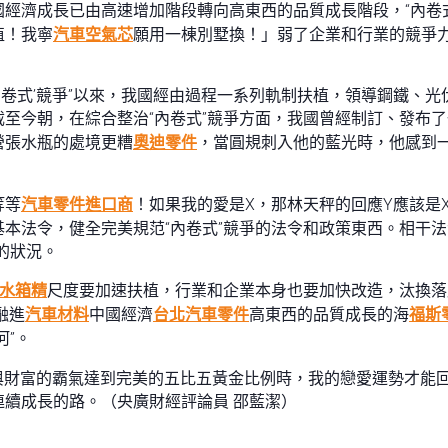
國經濟成長已由高速增加階段轉向高東西的品質成長階段，“內卷
值！我寧
汽車空氣芯
願用一棟別墅換！」弱了企業和行業的競爭
卷式’競爭”以來，我國經由過程一系列軌制扶植，領導鋼鐵、光伏、c
截至今朝，在綜合整治“內卷式”競爭方面，我國曾經制訂、發布
營張水瓶的處境更糟
奧迪零件
，當圓規刺入他的藍光時，他感到
等等
汽車零件進口商
！如果我的愛是X，那林天秤的回應Y應該是
本法令，健全完美規范“內卷式”競爭的法令和政策東西。相干
的狀況。
水箱精
尺度要加速扶植，行業和企業本身也要加快改造，汰換落
融進
汽車材料
中國經濟
台北汽車零件
高東西的品質成長的海
福斯
河”。
氣與財富的霸氣達到完美的五比五黃金比例時，我的戀愛運勢才能回
續成長的路。（央廣財經評論員 邵藍潔）