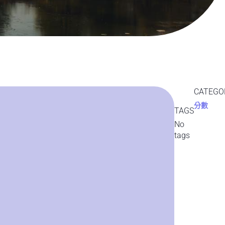
CATEGO
分數
TAGS
No
tags