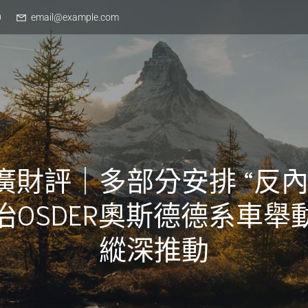
0
email@example.com
廣財評｜多部分安排 “反內
治OSDER奧斯德德系車舉
縱深推動