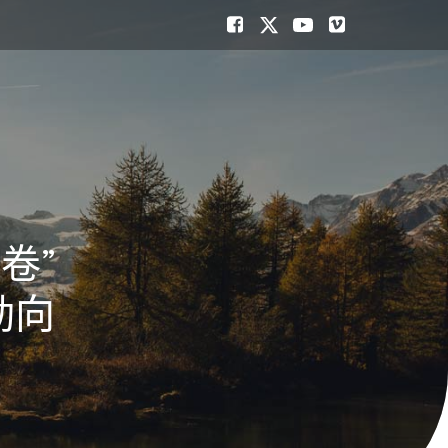
卷”
動向