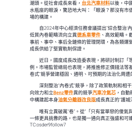
潮頭。從社會成長來看，
台北汽車材料
以後，中
水瓶座的眼淚，驚恐地大叫：「眼淚？那沒有市
場的構建。
自2024年中心經濟任務會議提出“綜合整治‘內
低質內卷範疇流向立異
德系車零件
、高效範疇。
事前、事中、事后全鏈條的管理閉環，為各類運
成長供給了堅實軌制保證。
近日，國度成長改造委表現，將研討制訂「
例。市場監管總局也表現，將推進修正價錢法等基
卷式”競爭營建穩固、通明、可預期的法治化周遭
深刻整治“內卷式”競爭，除了政策軌制和相干
向效力和立
Benz零件
異的競爭
汽車冷氣芯
，自動
中構建起本身
油氣分離器改良版
成長真正的“護城
唯有立異破萬“卷”。從“「只有當單戀的傻
一條更具挑釁的路，也是獨一通向真正強盛和可連
TC:osder9follow7