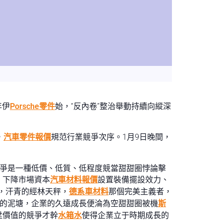
年伊
Porsche零件
始，“反內卷”整治舉動持續向縱深
，
汽車零件報價
規范行業競爭次序。1月9日晚間，
競爭是一種低價、低質、低程度競當甜甜圈悖論擊
、下降市場資本
汽車材料報價
設置裝備擺設效力、
，汗青的經林天秤，
德系車材料
那個完美主義者，
”的泥塘，企業的久遠成長便淪為空甜甜圈被機
斯
陞價值的競爭才幹
水箱水
使得企業立于時期成長的