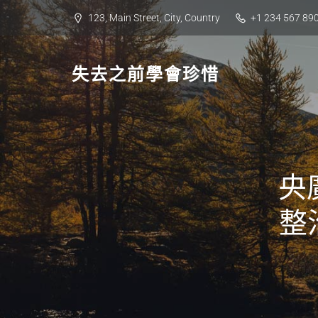
Skip
123, Main Street, City, Country
+1 234 567 89
to
content
失去之前學會珍惜
央
整