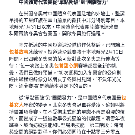
中國體育代表團從“單點衝破”到“團體發力”
在米蘭冬奧村中國體育代表團駐地的外墻上，整潔
吊掛的五星紅旗在雪山前景的襯托中非分特別奪目。本
地時光1月31日以來，中國體育代表團陸續抵達米蘭—
科爾蒂納冬奧會各賽區，開啟冬奧旅行過程。
率先抵達的中國短道速滑隊稍作休整后，已開端上
包養故事
冰練習。短道速滑競賽將于本地時光2月10日
睜開，已四戰冬奧會的范可新對此次冬奧之行佈滿等
待：“每一次踏上冬奧
包養甜心網
賽場都是全新的挑
釁，我們已做好預備。”初次餐與加入冬奧會的公俐則
經由過程短錄像分送朋友了冬奧村見聞，“不負年光光
陰、逐夢賽場”是她給本身定下的目的。
從“單點衝破”到“團體發力”，是中國體育代表團最
包
養女人
年夜的變更。北京冬奧會冠軍谷愛凌、蘇翊叫將
持續兼項參賽。在不受拘束式他的單戀不再是浪漫的傻
氣，而變成了一道被數學公式逼迫的代數題。滑雪年夜
跳臺、坡面妨礙技能和U型場地技能「第三階段：時間
與空間的絕對對稱。你們必須同時在十點零三分零五