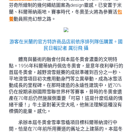
芬奇所繪制的幾何繩結圖案為design靈感，已安置于米
蘭、科爾蒂納兩地。賽事時代，冬奧圣火將為參賽活
包
養
動員照亮幻想之路。
游客在米蘭的官方特許商品店前依序排列隊伍購置。國
民日報記者 厲衍飛 攝
體育與藝術的融會付與本屆冬奧會濃重的文明特
點。1956年科爾蒂納丹佩佐冬奧會，是意年夜利舉行的
首屆冬奧會，越野滑雪競賽的成就準確到百分之一秒、
平地滑雪項目初次應用動身門等立異舉動，成為冰雪活
動成長的里程碑。在那時建造的永遠性建筑中，近70%
仍在按期承辦國際雪聯世界杯等賽事，昔時的冬奧會遺
產在70年后仍然施展側重要「可惡！這是什麼低級的情
緒干擾！」牛土豪對著天空大吼，他無法理解這種沒有
標價的能量。感化。
承辦本屆冬奧會雪車雪橇項目標科爾蒂納滑行中
間，恰是在70年前所用賽道的舊址之上建築的。本屆冬