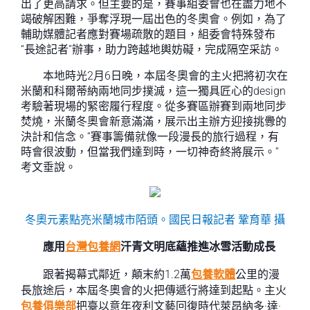
出了更高請求。但主要的是，賽事組委會也在盡力地不
竭破解困難，爭奪浮現一屆出色的冬奧會。例如，為了
輔助媒體記者應對賽場疏散的題目，組委會特殊發布
“長途記者”辦事，助力跨越地輿妨礙，完成隔空采訪。
本地時光2月6日晚，本屆冬奧會的主火把將初次在
米蘭和科爾蒂納兩地同步撲滅，這一獨具匠心的design
考驗著現場的緊密履行程度。從多賽區辦賽到兩地同步
焚燒，米蘭冬奧會新意滿滿，展示出主辦方迎接挑釁的
決計和信念。“賽事籌備就像一段漫長的旅行過程，有
時會很波動，但當我們達到時，一切神奇終將展示。”
考文垂說。
冬奧元素點亮米蘭城市陌頭。國民日報記者 鞏育華 攝
應用
台灣包養網
汗青文明底蘊推進冰雪活動成長
跟著揭幕式鄰近，顛末約1.2萬
包養軟體
公里的漫
長旅途后，本屆冬奧會的火把傳遞行將達到起點。主火
包養俱樂部
把臺以意年夜利文藝回復時代萊昂納多·達·