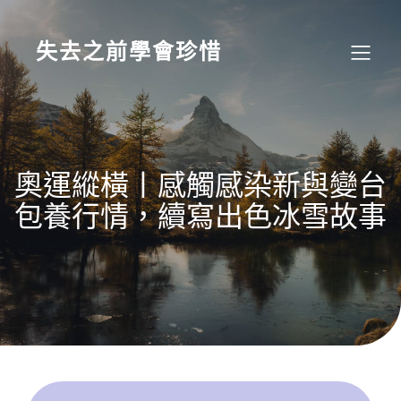
Skip
to
content
失去之前學會珍惜
奧運縱橫丨感觸感染新與變台
包養行情，續寫出色冰雪故事