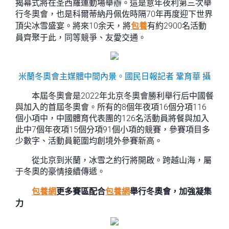
揭幕式將在圣西羅運動場舉辦。這是意年夜利第三次舉
行冬奧會，也是科爾蒂納丹佩佐時隔70年再度迎下世界
頂尖冰雪盛宴。將來10余天，將
包養
有約2900名活動
員齊聚于此，同等競爭、友愛交通。
米蘭冬奧會主媒體中間內景。國民日報記者 鞏育華 攝
本屆冬奧會是2022年北京冬奧會勝利舉行后中國餐
與加入的首屆冬奧會。所有的8個年夜項16個分項116
個小項中，中國體育代表團的126名活動員將餐與加入
此中7個年夜項15個分項91個小項的競賽，參賽項目多
少數字、活動員範圍均創境外參賽新高。
從北京到米蘭，冰雪之約行將開啟。跨越山海，屬
于冬奧的豪情接續傳遞。
包養網
更多賽區配合
包養網
舉行冬奧會，加強凝集
力