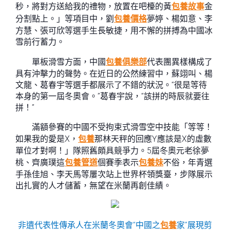
秒，將對方送給我的禮物，放置在吧檯的黃
包養故事
金
分割點上。」等項目中，劉
包養價格
夢婷、楊如意、李
方慧、張可欣等選手生長敏捷，用不懈的拼搏為中國冰
雪前行蓄力。
單板滑雪方面，中國
包養俱樂部
代表團異樣構成了
具有沖擊力的聲勢。在近日的公然練習中，蘇翊叫、楊
文龍、葛春宇等選手都展示了不錯的狀況。“很是等待
本身的第一屆冬奧會。”葛春宇說，“該拼的時辰就要往
拼！”
滿額參賽的中國不受拘束式滑雪空中技能「等等！
如果我的愛是X，
包養
那林天秤的回應Y應該是X的虛數
單位才對啊！」隊照舊頗具競爭力。5屆冬奧元老徐夢
桃、齊廣璞這
包養管道
個賽季表示
包養妹
不俗，年青選
手孫佳旭、李天馬等屢次站上世界杯領獎臺，步隊展示
出扎實的人才儲蓄，無望在米蘭再創佳績。
非遺代表性傳承人在米蘭冬奧會“中國之
包養
家”展現剪