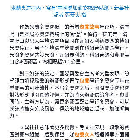
米蘭奧運村內，寫有“中國隊加油”的祝願貼紙。新華社
記者 張豪夫 攝
作為米蘭冬奧會獨一的新增
包養故事
年夜項，滑雪
爬山是本屆冬奧會賽場上的“新意”。值得一提的是，滑
雪爬山與男人平地滑雪項目同在瓦爾泰利納賽區的博爾
米奧停止，男子平地滑雪競賽則在科爾蒂納賽區舉行。
米蘭冬奧會共設米蘭、瓦爾泰利納、科爾蒂納和費耶美
山谷4個賽區，均相隔超200公里。
對于如許的設定，國際奧委會主席考文垂表現，盼
望經由過程疏散的辦賽形式晉陞
包養
舉行冬奧會等年夜
型賽事的可連續性。本屆冬奧會之后，國際奧委會也會
對該形式睜開具體評價，并為將來辦賽供給參考。與此
同時，主辦方以為，讓更多賽區配合舉行冬奧會，可以
或許將擁有分歧風俗、傳統的地域連合起來，加強凝集
力。
立異往往意味著更多挑釁。考文垂表現，疏散的賽
區對賽事組織、后勤保證、媒
包養女人
體運轉等方面提