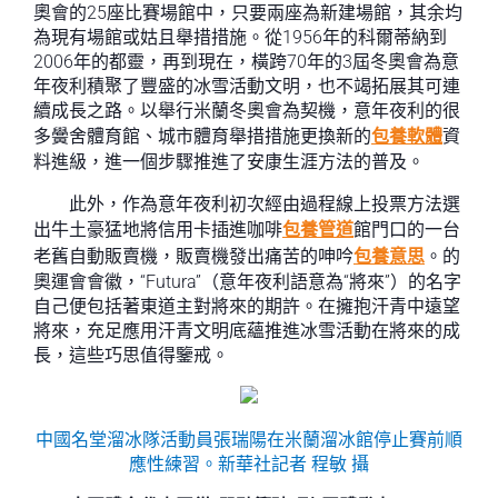
奧會的25座比賽場館中，只要兩座為新建場館，其余均
為現有場館或姑且舉措措施。從1956年的科爾蒂納到
2006年的都靈，再到現在，橫跨70年的3屆冬奧會為意
年夜利積聚了豐盛的冰雪活動文明，也不竭拓展其可連
續成長之路。以舉行米蘭冬奧會為契機，意年夜利的很
多黌舍體育館、城市體育舉措措施更換新的
包養軟體
資
料進級，進一個步驟推進了安康生涯方法的普及。
此外，作為意年夜利初次經由過程線上投票方法選
出牛土豪猛地將信用卡插進咖啡
包養管道
館門口的一台
老舊自動販賣機，販賣機發出痛苦的呻吟
包養意思
。的
奧運會會徽，“Futura”（意年夜利語意為“將來”）的名字
自己便包括著東道主對將來的期許。在擁抱汗青中遠望
將來，充足應用汗青文明底蘊推進冰雪活動在將來的成
長，這些巧思值得鑒戒。
中國名堂溜冰隊活動員張瑞陽在米蘭溜冰館停止賽前順
應性練習。新華社記者 程敏 攝