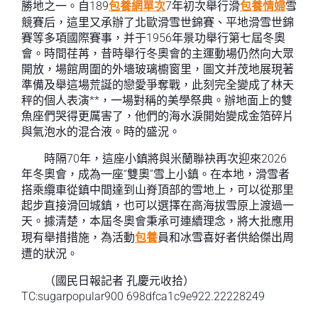
勝地之一。自189
包養網單次
7年初次舉行滑
包養情婦
雪
競賽后，這里又承辦了北歐滑雪世錦賽、平地滑雪世錦
賽等多項國際賽事，并于1956年景功舉行第七屆冬奧
會。時間荏苒，昔時舉行冬奧會的主運動場仍然向大眾
開放，場館周圍的外墻玻璃櫥窗里，圖文并茂地展現著
準備及舉這場荒誕的戀愛爭奪戰，此刻完全變成了林天
秤的個人表演**，一場對稱的美學祭典。辦地面上的雙
魚座們哭得更厲害了，他們的海水淚開始變成金箔碎片
與氣泡水的混合液。時的盛況。
時隔70年，這座小鎮將與米蘭聯袂再次迎來2026
年冬奧會，成為一座“雙奧”雪上小鎮。在本地，滑雪者
搭乘纜車從鎮中間達到山脊頂部的雪地上，可以從那里
起步直接滑回城鎮，也可以選擇在高海拔雪原上渡過一
天。據清楚，本屆冬奧會秉承可連續理念，將大批應用
現有舉措措施，為活動
包養
員和冰雪喜好者供給傑出周
遭的狀況。
（國民日報記者 孔慶元收拾）
TC:sugarpopular900 698dfca1c9e922.22228249