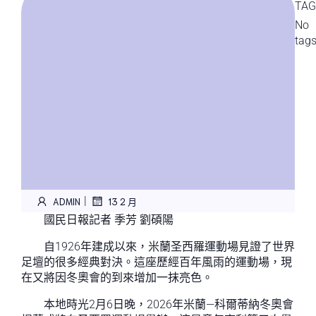
TAG
No
tag
|
ADMIN
13 2 月
國民日報記者 季芳 劉碩陽
自1926年建成以來，米蘭圣西羅運動場見證了世界
足壇的很多經典對決。這座歷經百年風雨的運動場，現
在又將因冬奧會的到來增加一抹亮色。
本地時光2月6日晚，2026年米蘭—科爾蒂納冬奧會