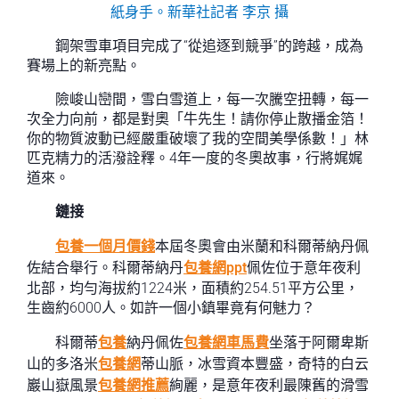
紙身手。新華社記者 李京 攝
鋼架雪車項目完成了“從追逐到競爭”的跨越，成為
賽場上的新亮點。
險峻山巒間，雪白雪道上，每一次騰空扭轉，每一
次全力向前，都是對奧「牛先生！請你停止散播金箔！
你的物質波動已經嚴重破壞了我的空間美學係數！」林
匹克精力的活潑詮釋。4年一度的冬奧故事，行將娓娓
道來。
鏈接
包養一個月價錢
本屆冬奧會由米蘭和科爾蒂納丹佩
佐結合舉行。科爾蒂納丹
包養網ppt
佩佐位于意年夜利
北部，均勻海拔約1224米，面積約254.51平方公里，
生齒約6000人。如許一個小鎮畢竟有何魅力？
科爾蒂
包養
納丹佩佐
包養網車馬費
坐落于阿爾卑斯
山的多洛米
包養網
蒂山脈，冰雪資本豐盛，奇特的白云
巖山嶽風景
包養網推薦
絢麗，是意年夜利最陳舊的滑雪