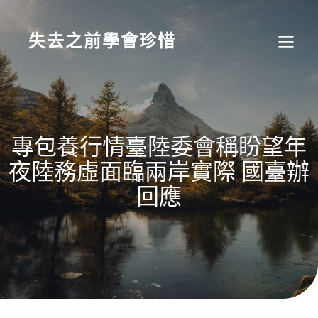
Skip
to
content
失去之前學會珍惜
專包養行情臺陸委會稱盼望年
夜陸務虛面臨兩岸實際 國臺辦
回應