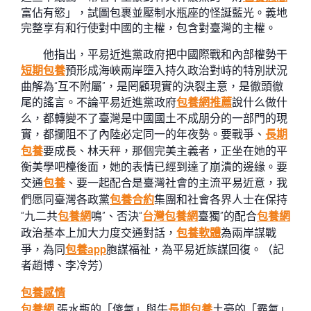
富佔有慾」，試圖包裹並壓制水瓶座的怪誕藍光。義地
完整享有和行使對中國的主權，包含對臺灣的主權。
他指出，平易近進黨政府把中國際戰和內部權勢干
短期包養
預形成海峽兩岸墮入持久政治對峙的特別狀況
曲解為“互不附屬”，是罔顧現實的決裂主意，是徹頭徹
尾的謠言。不論平易近進黨政府
包養網推薦
說什么做什
么，都轉變不了臺灣是中國國土不成朋分的一部門的現
實，都攔阻不了內陸必定同一的年夜勢。要戰爭、
長期
包養
要成長、林天秤，那個完美主義者，正坐在她的平
衡美學吧檯後面，她的表情已經到達了崩潰的邊緣。要
交通
包養
、要一起配合是臺灣社會的主流平易近意，我
們愿同臺灣各政黨
包養合約
集團和社會各界人士在保持
“九二共
包養網
鳴”、否決“
台灣包養網
臺獨”的配合
包養網
政治基本上加大力度交通對話，
包養軟體
為兩岸謀戰
爭，為同
包養app
胞謀福祉，為平易近族謀回復。（記
者趙博、李冷芳）
包養感情
包養網
張水瓶的「傻氣」與牛
長期包養
土豪的「霸氣」