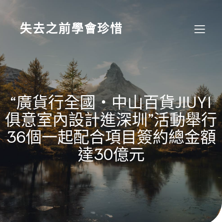
Skip
to
content
失去之前學會珍惜
“廣貨行全國・中山百貨JIUYI
俱意室內設計進深圳”活動舉行
36個一起配合項目簽約總金額
達30億元