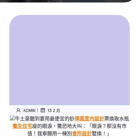
|
ADMIN
13 2 月
牛土豪聽到要用最便宜的鈔
禪風室內設計
票換取水瓶
養生住宅
座的眼淚，驚恐地大叫：「眼淚？那沒有市
值！我寧願用一棟別
會所設計
墅換！」