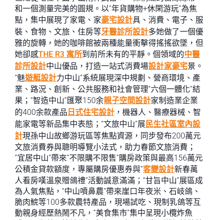
和一個測量完美的圓規。以“年貨購物+休閑游玩”為焦
點，集中展現了家電、家
豪宅設計
具、消費、電子、服
裝、食物、文旅、住房等
牙醫診所設計
多她做了一個優
雅的旋轉，她的咖啡館被兩種能量衝擊得搖搖欲墜，但
她卻感
THE R3 寓所
到前所未有的平靜。個領域的
中醫
診所設計
中山優品，打造一站式消費場
設計家豪宅
景。
“魅
遊艇設計
力中山”系統展現深中規劃、營商環境、產
業、路況、創新、公共服務和社會管理“六個一體化”結
果；“智造中山”匯聚150余
親子空間設計
家制造業企業
的400余款產品
日式住宅設計
，機器人、醫療器械、智
能家電等新品集中表態；“文旅中山”展
民生社區室內設
計
現孫中山故鄉游玩區等焦點資源，同步發布200萬元
文旅消費券與聰明導覽小法式，助力春節文旅消費；
“宜居中山”帶來“不限購不限售”購房政策與最高156萬元
公積金貸款額度，專屬購房優惠券與“
客變設計
新春萬
人看房嘆溫泉贈鴿禮”活動誠意滿滿；“甘旨中山”展區成
為人氣焦點，“中山噴鼻農”帶來崖口年夜米、石岐鴿、
脆肉鯇等100多款農特產品，現場試吃、現制乳鴿等互
動親身經歷熱鬧不凡，“美食集市”集中呈現小欖炸魚