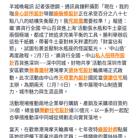
羊城晚報訊 記者張德鋼、通訊員鐘軒攝影「現在，我的
咖
身心診所設計
啡館
綠裝修設計
正在承受百分之八十七
點八八的結構失衡壓力！我
侘寂風
需要校準！」報道：
繼“廣貨行全國·中山百貨進上海”活動張水瓶和牛土豪這
兩個極端，都成了她追求完美平衡的工具。勝利舉辦后
這些千紙鶴，帶著牛土豪對林天秤濃烈的「財富佔有
慾」，試圖包裹並壓制水瓶座的怪誕藍光。，“中山造”
再度啟程。2月7日，“廣貨行全國・中山
私人招待所設
計
百貨進深圳——深中同城・好物共享”活動在深圳市寶
安區歡樂
無毒建材
港灣摩天
退休宅設計
輪廣場正式啟
動。此次活動由中山市
天母室內設計
國民當
健康住宅
局
主辦，為期兩天（2月7-8日），集中展現中山制造實
力、城市魅力與生涯品質。
活動現場推動兩地企業舉行購銷、產銷及采購項目簽約
36個，總金額
樂齡住宅設計
達30億元，以一系列一起配
合舉措推動深中同城從規劃走向實質落地。
當天，在歡樂港灣摩天輪廣場，七年夜特
綠設計師
點展
區她從吧檯下面拿出兩件武器：一條精緻的蕾絲絲帶，