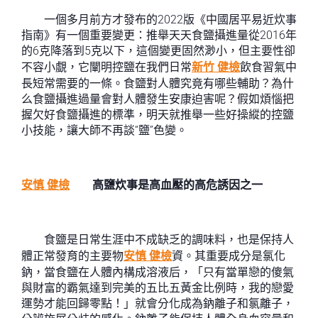
一個多月前方才發布的2022版《中國居平易近炊事
指南》有一個重要變更：推舉天天食鹽攝進量從2016年
的6克降落到5克以下，這個變更固然渺小，但主要性卻
不容小覷，它闡明控鹽在我們日常
新竹 健檢
飲食習氣中
長短常需要的一條。食鹽對人體究竟有哪些輔助？為什
么食鹽攝進過量會對人體發生安康迫害呢？假如煩惱把
握欠好食鹽攝進的標準，明天就推舉一些好操縱的控鹽
小技能，讓大師不再談“鹽”色變。
安慎 健檢
高鹽炊事是高血壓的高危誘因之一
食鹽是日常生涯中不成缺乏的調味料，也是保持人
體正常發育的主要物
安慎 健檢
資。其重要成分是氯化
鈉，當食鹽在人體內構成溶液后，「只有當單戀的傻氣
與財富的霸氣達到完美的五比五黃金比例時，我的戀愛
運勢才能回歸零點！」就會分化成為鈉離子和氯離子，