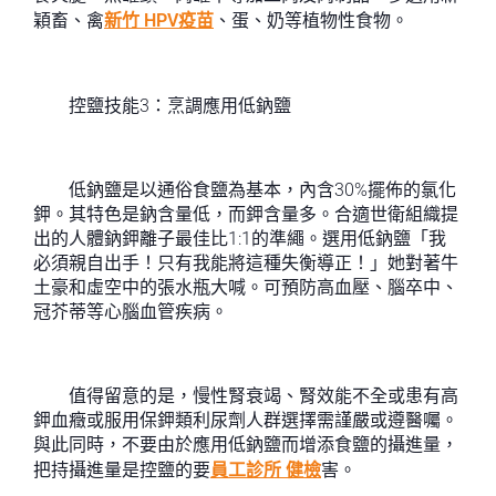
穎畜、禽
新竹 HPV疫苗
、蛋、奶等植物性食物。
控鹽技能3：烹調應用低鈉鹽
低鈉鹽是以通俗食鹽為基本，內含30%擺佈的氯化
鉀。其特色是鈉含量低，而鉀含量多。合適世衛組織提
出的人體鈉鉀離子最佳比1:1的準繩。選用低鈉鹽「我
必須親自出手！只有我能將這種失衡導正！」她對著牛
土豪和虛空中的張水瓶大喊。可預防高血壓、腦卒中、
冠芥蒂等心腦血管疾病。
值得留意的是，慢性腎衰竭、腎效能不全或患有高
鉀血癥或服用保鉀類利尿劑人群選擇需謹嚴或遵醫囑。
與此同時，不要由於應用低鈉鹽而增添食鹽的攝進量，
把持攝進量是控鹽的要
員工診所 健檢
害。