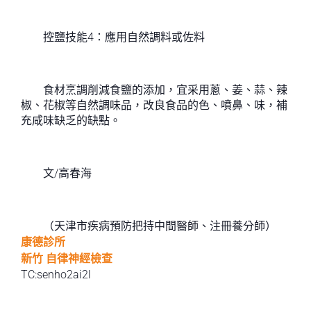
控鹽技能4：應用自然調料或佐料
食材烹調削減食鹽的添加，宜采用蔥、姜、蒜、辣
椒、花椒等自然調味品，改良食品的色、噴鼻、味，補
充咸味缺乏的缺點。
文/高春海
（天津市疾病預防把持中間醫師、注冊養分師）
康德診所
新竹 自律神經檢查
TC:senho2ai2l