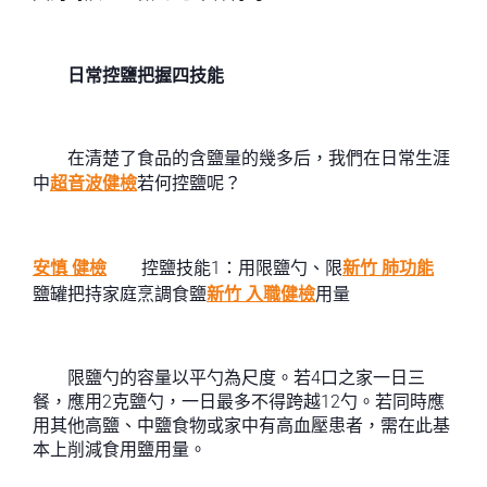
日常控鹽把握四技能
在清楚了食品的含鹽量的幾多后，我們在日常生涯
中
超音波健檢
若何控鹽呢？
安慎 健檢
控鹽技能1：用限鹽勺、限
新竹 肺功能
鹽罐把持家庭烹調食鹽
新竹 入職健檢
用量
限鹽勺的容量以平勺為尺度。若4口之家一日三
餐，應用2克鹽勺，一日最多不得跨越12勺。若同時應
用其他高鹽、中鹽食物或家中有高血壓患者，需在此基
本上削減食用鹽用量。