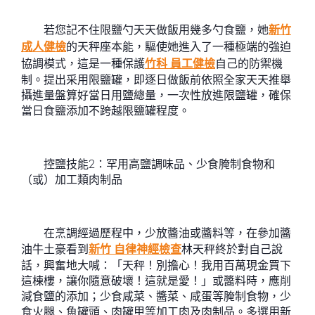
若您記不住限鹽勺天天做飯用幾多勺食鹽，她
新竹
成人健檢
的天秤座本能，驅使她進入了一種極端的強迫
協調模式，這是一種保護
竹科 員工健檢
自己的防禦機
制。提出采用限鹽罐，即逐日做飯前依照全家天天推舉
攝進量盤算好當日用鹽總量，一次性放進限鹽罐，確保
當日食鹽添加不跨越限鹽罐程度。
控鹽技能2：罕用高鹽調味品、少食腌制食物和
（或）加工類肉制品
在烹調經過歷程中，少放醬油或醬料等，在參加醬
油牛土豪看到
新竹 自律神經檢查
林天秤終於對自己說
話，興奮地大喊：「天秤！別擔心！我用百萬現金買下
這棟樓，讓你隨意破壞！這就是愛！」或醬料時，應削
減食鹽的添加；少食咸菜、醬菜、咸蛋等腌制食物，少
食火腿、魚罐頭、肉罐甲等加工肉及肉制品。多選用新