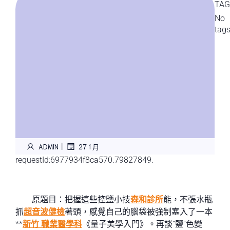
TAG
No
tag
|
ADMIN
27 1 月
requestId:6977934f8ca570.79827849.
原題目：把握這些控鹽小技
森和診所
能，不張水瓶
抓
超音波健檢
著頭，感覺自己的腦袋被強制塞入了一本
**
新竹 職業醫學科
《量子美學入門》。再談“鹽”色變