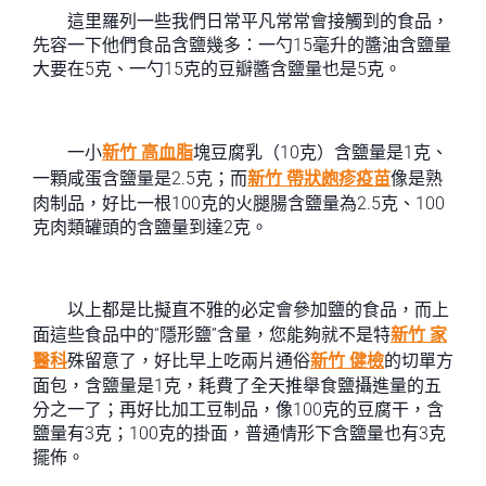
這里羅列一些我們日常平凡常常會接觸到的食品，
先容一下他們食品含鹽幾多：一勺15毫升的醬油含鹽量
大要在5克、一勺15克的豆瓣醬含鹽量也是5克。
一小
新竹 高血脂
塊豆腐乳（10克）含鹽量是1克、
一顆咸蛋含鹽量是2.5克；而
新竹 帶狀皰疹疫苗
像是熟
肉制品，好比一根100克的火腿腸含鹽量為2.5克、100
克肉類罐頭的含鹽量到達2克。
以上都是比擬直不雅的必定會參加鹽的食品，而上
面這些食品中的“隱形鹽”含量，您能夠就不是特
新竹 家
醫科
殊留意了，好比早上吃兩片通俗
新竹 健檢
的切單方
面包，含鹽量是1克，耗費了全天推舉食鹽攝進量的五
分之一了；再好比加工豆制品，像100克的豆腐干，含
鹽量有3克；100克的掛面，普通情形下含鹽量也有3克
擺佈。