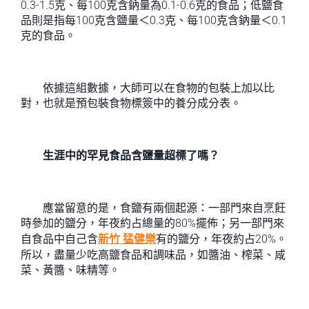
0.3-1.5克、每100克含鈉量為0.1-0.6克的食品；低鹽食
品則是指每100克含鹽量＜0.3克、每100克含鈉量＜0.1
克的食品。
依據這組數據，大師可以在食物的包裝上加以比
對，也就是預包裝食物標簽中的養分成分表。
生涯中的罕見食品含鹽量超標了嗎？
應當留意的是，食鹽有兩個起源：一部門來自烹飪
時參加的鹽分，年夜約占總量的80%擺佈；另一部門來
自食品中自己含
新竹 猛健樂
有的鹽分，年夜約占20%。
所以，盡量少吃高鹽食品和調味品，如醬油、榨菜、咸
菜、黃醬、味精等。