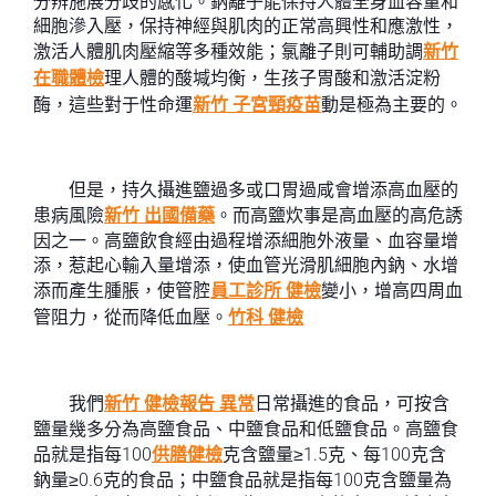
分辨施展分歧的感化。鈉離子能保持人體全身血容量和
細胞滲入壓，保持神經與肌肉的正常高興性和應激性，
激活人體肌肉壓縮等多種效能；氯離子則可輔助調
新竹
在職體檢
理人體的酸堿均衡，生孩子胃酸和激活淀粉
酶，這些對于性命運
新竹 子宮頸疫苗
動是極為主要的。
但是，持久攝進鹽過多或口胃過咸會增添高血壓的
患病風險
新竹 出國備藥
。而高鹽炊事是高血壓的高危誘
因之一。高鹽飲食經由過程增添細胞外液量、血容量增
添，惹起心輸入量增添，使血管光滑肌細胞內鈉、水增
添而產生腫脹，使管腔
員工診所 健檢
變小，增高四周血
管阻力，從而降低血壓。
竹科 健檢
我們
新竹 健檢報告 異常
日常攝進的食品，可按含
鹽量幾多分為高鹽食品、中鹽食品和低鹽食品。高鹽食
品就是指每100
供膳健檢
克含鹽量≥1.5克、每100克含
鈉量≥0.6克的食品；中鹽食品就是指每100克含鹽量為