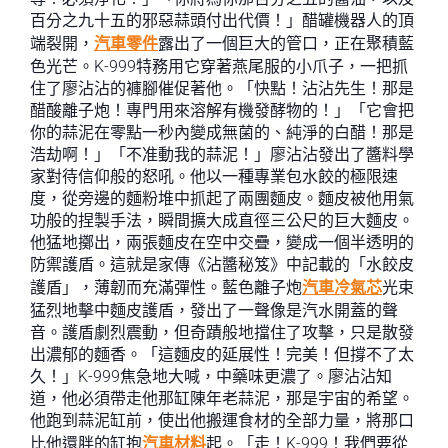
百分之九十五的邪惡蒜頭付出代價！」醋罐機器人的頂
端裂開，
汽車零件
露出了一個巨大的管口，正在聚積藍
色光芒。K-999特務用它穿著燕尾服的小爪子，一把抓
住了廖沾沾的褲腳催促著他。「快點！沾沾先生！那是
醋酸離子炮！專門用來溶解有機發酵物的！」「它會把
你的蒜泥在零點一秒內變成無菌的、純淨的白醋！那是
浩劫啊！」「不准動我的蒜泥！」廖沾沾發出了醬料學
家對待信仰般的怒吼。他以一種專業包水餃的極限速
度，從旁邊的麵粉堆中抓起了兩團麵皮。麵皮被他用氣
功般的捏製手法，瞬間擴大成直徑三公尺的巨大麵皮。
他猛地擲出，兩張麵皮在空中交疊，變成一個半透明的
防禦護盾。這就是家傳《沾醬秘笈》中記載的「水餃皮
護盾」，薄韌而充滿彈性。藍色離子炮
汽車冷氣芯
光束
猛烈地擊中麵皮護盾，發出了一聲像是汽水開蓋的聲
音。護盾劇烈震動，但奇蹟般地擋住了攻擊，只是散發
出濃郁的麵香。「這麵皮的延展性！完美！但撐不了太
久！」K-999焦急地大喊，中藥味更濃了。廖沾沾知
道，他必須帶走他那缸陳年老蒜泥，那是宇宙的希望。
他跑到蒜泥缸前，使出他搬運食材的全部力量，將那口
比他還胖的缸抱
汽車材料
起。「走！K-999！我們要從