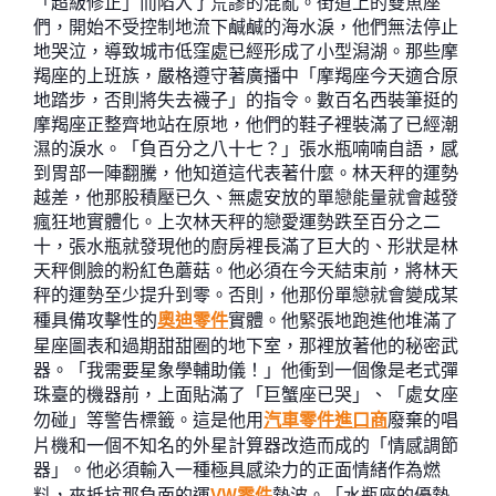
「超級修正」而陷入了荒謬的混亂。街道上的雙魚座
們，開始不受控制地流下鹹鹹的海水淚，他們無法停止
地哭泣，導致城市低窪處已經形成了小型潟湖。那些摩
羯座的上班族，嚴格遵守著廣播中「摩羯座今天適合原
地踏步，否則將失去襪子」的指令。數百名西裝筆挺的
摩羯座正整齊地站在原地，他們的鞋子裡裝滿了已經潮
濕的淚水。「負百分之八十七？」張水瓶喃喃自語，感
到胃部一陣翻騰，他知道這代表著什麼。林天秤的運勢
越差，他那股積壓已久、無處安放的單戀能量就會越發
瘋狂地實體化。上次林天秤的戀愛運勢跌至百分之二
十，張水瓶就發現他的廚房裡長滿了巨大的、形狀是林
天秤側臉的粉紅色蘑菇。他必須在今天結束前，將林天
秤的運勢至少提升到零。否則，他那份單戀就會變成某
種具備攻擊性的
奧迪零件
實體。他緊張地跑進他堆滿了
星座圖表和過期甜甜圈的地下室，那裡放著他的秘密武
器。「我需要星象學輔助儀！」他衝到一個像是老式彈
珠臺的機器前，上面貼滿了「巨蟹座已哭」、「處女座
勿碰」等警告標籤。這是他用
汽車零件進口商
廢棄的唱
片機和一個不知名的外星計算器改造而成的「情感調節
器」。他必須輸入一種極具感染力的正面情緒作為燃
料，來抵抗那負面的運
VW零件
勢波。「水瓶座的優勢