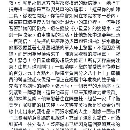
教，你就是那個連方向盤都沒摸過的新信徒。」她指了
指旁邊一輛像是巨型嬰兒車的改造車：「這是你的訓練
工具，從現在開始，你得學會如何在零點零零一秒內，
將這輛車精準停入對面的針眼大小的車位裡。」何手殘
看著那輛閃閃發光、還在播放《小星星》的嬰兒車，感
到一陣眩暈。泊車維度的生活，比他想象中還要無理頭
一百萬倍。《失控的星座運勢與單戀狂想曲》張水瓶從
他那張覆蓋著七層舊報紙的單人床上驚醒，不是因為鬧
鐘，而是因為屋頂傳來了一陣震耳欲聾的廣播聲。「緊
急！緊急！今日星座運勢超級大修正！所有天秤座請注
意！由於月球剛剛打了一個噴嚏，您的戀愛機率從昨日
的百分之九十九點九，陡降至負百分之八十七！」廣播
員的聲音聽起來像是一個正在經歷中年危機的雙子座，
充滿了戲劇性的絕望。張水瓶，一個典型的水瓶座，立
刻感到一陣恐慌，這是他患有「星座預報壓力症候群」
後的標準反應。他單戀著住在隔壁棟、經營一家「平衡
美學」咖啡館的林天秤。林天秤完美得像是從黃金分割
線中走出來的藝術品。而張水瓶的人生，則像一團被獅
子座暴君隨意亂踢的毛線球，充滿了混亂與錯位。他衝
到窗邊，往外看去。整座城市已經因為這個突如其來的