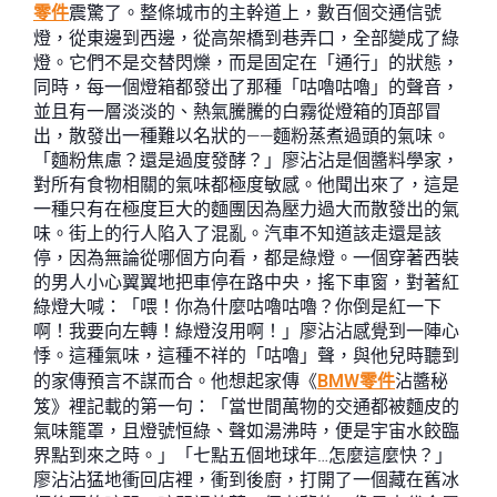
零件
震驚了。整條城市的主幹道上，數百個交通信號
燈，從東邊到西邊，從高架橋到巷弄口，全部變成了綠
燈。它們不是交替閃爍，而是固定在「通行」的狀態，
同時，每一個燈箱都發出了那種「咕嚕咕嚕」的聲音，
並且有一層淡淡的、熱氣騰騰的白霧從燈箱的頂部冒
出，散發出一種難以名狀的——麵粉蒸煮過頭的氣味。
「麵粉焦慮？還是過度發酵？」廖沾沾是個醬料學家，
對所有食物相關的氣味都極度敏感。他聞出來了，這是
一種只有在極度巨大的麵團因為壓力過大而散發出的氣
味。街上的行人陷入了混亂。汽車不知道該走還是該
停，因為無論從哪個方向看，都是綠燈。一個穿著西裝
的男人小心翼翼地把車停在路中央，搖下車窗，對著紅
綠燈大喊：「喂！你為什麼咕嚕咕嚕？你倒是紅一下
啊！我要向左轉！綠燈沒用啊！」廖沾沾感覺到一陣心
悸。這種氣味，這種不祥的「咕嚕」聲，與他兒時聽到
的家傳預言不謀而合。他想起家傳《
BMW零件
沾醬秘
笈》裡記載的第一句：「當世間萬物的交通都被麵皮的
氣味籠罩，且燈號恒綠、聲如湯沸時，便是宇宙水餃臨
界點到來之時。」「七點五個地球年…怎麼這麼快？」
廖沾沾猛地衝回店裡，衝到後廚，打開了一個藏在舊冰