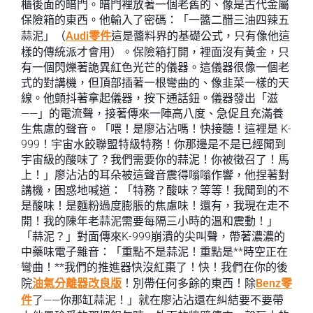
櫃後面的暗門。暗門裡放著一個老舊的、像是古代金屬
保險箱的東西。他輸入了密碼：「一醬二醋三油四辣五
蒜泥」（
Audi零件
這是醬料界的基礎公式，只有像他這
樣的傳統派才會用）。保險箱打開，裡面沒有黃金，只
有一個閃爍著詭異紅色光芒的儀器。這儀器很像一個老
式的對講機，但頂部插著一根彎曲的、像韭菜一樣的天
線。他顫抖著拿起儀器，按下通話鈕。儀器發出「滋
——」的電流聲，接著傳來一陣高八度、急促且充滿養
生焦慮的聲音。「喂！是廖沾沾嗎！快接聽！這裡是 K-
999！宇宙水餃聯盟特級特務！你那邊是不是已經聞到
宇宙級的酸味了？我們需要你的蒜泥！你被徵召了！馬
上！」廖沾沾的耳朵被這聲音震得嗡嗡作響，他捏著對
講機，困惑地喊道：「特務？酸味？等等！我聞到的不
是酸味！是麵粉過度膨脹的焦慮味！還有，我現在走不
開！我的陳年老蒜泥需要每隔三小時的溫和震動！」
「蒜泥？」對面傳來K-999崩潰的尖叫聲，帶著濃濃的
中藥味電子雜音：「重點不是蒜泥！重點是**時空正在
彎曲！**我們的推進器快沒紅棗了！快！我們在你的後
院
油氣分離器改良版
！別帶任何多餘的東西！除
Benz零
件
了——你那缸蒜泥！」就在廖沾沾還在糾結要不要帶