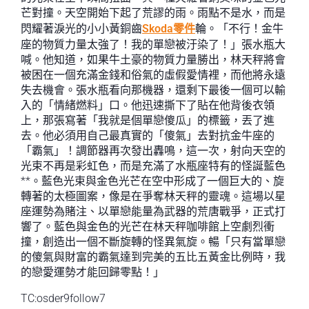
芒對撞。天空開始下起了荒謬的雨。雨點不是水，而是
閃耀著淚光的小小黃銅齒
Skoda零件
輪。「不行！金牛
座的物質力量太強了！我的單戀被汙染了！」張水瓶大
喊。他知道，如果牛土豪的物質力量勝出，林天秤將會
被困在一個充滿金錢和俗氣的虛假愛情裡，而他將永遠
失去機會。張水瓶看向那機器，還剩下最後一個可以輸
入的「情緒燃料」口。他迅速撕下了貼在他背後衣領
上，那張寫著「我就是個單戀傻瓜」的標籤，丟了進
去。他必須用自己最真實的「傻氣」去對抗金牛座的
「霸氣」！調節器再次發出轟鳴，這一次，射向天空的
光束不再是彩虹色，而是充滿了水瓶座特有的怪誕藍色
**。藍色光束與金色光芒在空中形成了一個巨大的、旋
轉著的太極圖案，像是在爭奪林天秤的靈魂。這場以星
座運勢為賭注、以單戀能量為武器的荒唐戰爭，正式打
響了。藍色與金色的光芒在林天秤咖啡館上空劇烈衝
撞，創造出一個不斷旋轉的怪異氣旋。暢「只有當單戀
的傻氣與財富的霸氣達到完美的五比五黃金比例時，我
的戀愛運勢才能回歸零點！」
TC:osder9follow7