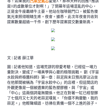
等！如果我的
汽車空氣芯
愛是X，那林天秤的回應Y應該
是X的虛數單位才對啊！」了閉幕年這場混亂的中心，
正是金牛座霸總牛土豪。他站在咖啡館門口，被藍色傻
氣光束照得眼睛生疼。夜會。據悉，此次年夜會共收到
提案數量超過一千件，創下歷年提案提交數量新高。
文 | 記者 薛江華
圖 | 記者他知道，這場荒謬的戀愛考驗，已經從一場力
量對決，變成了一場美學與心靈的極限挑戰。 劉《宇宙
水餃與終極醬料師》第一章：蒜泥與末日預兆廖沾沾坐
在他那間被稱為「宇宙水餃中心」的店裡，但這間店的
外觀更像是一個被遺棄的藍色塑膠棚，與「宇宙」或
「中心」這兩個詞毫無關係。他正在對著一缸已經發酵
了七個月又七天的老蒜泥嘆氣。「你還不夠靈動，我的
蒜泥。」他輕聲細語，彷彿在責備一個不上進的孩子。