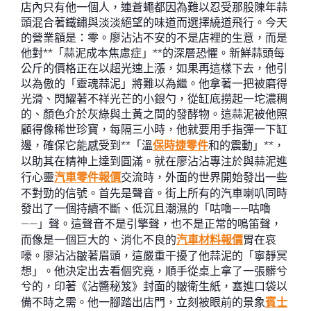
店內只有他一個人，連蒼蠅都因為難以忍受那股陳年蒜
頭混合著鐵鏽與淡淡絕望的味道而選擇繞道飛行。今天
的營業額是：零。廖沾沾不安的不是店裡的生意，而是
他對**「蒜泥成本焦慮症」**的深層恐懼。新鮮蒜頭每
公斤的價格正在以超光速上漲，如果再這樣下去，他引
以為傲的「靈魂蒜泥」將難以為繼。他拿著一把被磨得
光滑、閃耀著不祥光芒的小銀勺，從缸底撈起一坨濃稠
的、顏色介於灰綠與土黃之間的發酵物。這蒜泥被他照
顧得像稀世珍寶，每隔三小時，他就要用手指彈一下缸
邊，確保它能感受到**「溫
保時捷零件
和的震動」**，
以助其在精神上達到圓滿。就在廖沾沾專注於與蒜泥進
行心靈
汽車零件報價
交流時，外面的世界開始發出一些
不對勁的信號。首先是聲音。街上所有的汽車喇叭同時
發出了一個持續不斷、低沉且潮濕的「咕嚕——咕嚕
——」聲。這聲音不是引擎聲，也不是正常的鳴笛聲，
而像是一個巨大的、消化不良的
汽車材料報價
胃在哀
嚎。廖沾沾皺著眉頭，這嚴重干擾了他蒜泥的「寧靜冥
想」。他決定出去看個究竟，順手從桌上拿了一張髒兮
兮的，印著《沾醬秘笈》封面的皺衛生紙，塞進口袋以
備不時之需。他一腳踏出店門，立刻被眼前的景象
賓士