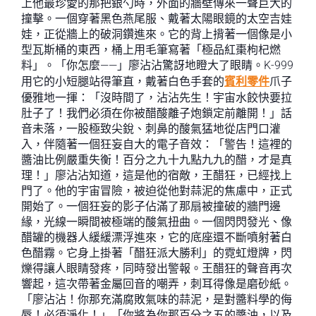
上他最珍愛的那把銀勺時，外面的牆壁傳來一聲巨大的
撞擊。一個穿著黑色燕尾服、戴著太陽眼鏡的太空吉娃
娃，正從牆上的破洞鑽進來。它的背上揹著一個像是小
型瓦斯桶的東西，桶上用毛筆寫著「極品紅棗枸杞燃
料」。「你怎麼——」廖沾沾驚訝地瞪大了眼睛。K-999
用它的小短腿站得筆直，戴著白色手套的
賓利零件
爪子
優雅地一揮：「沒時間了，沾沾先生！宇宙水餃快要拉
肚子了！我們必須在你被醋酸離子炮鎖定前離開！」話
音未落，一股極致尖銳、刺鼻的酸氣猛地從店門口灌
入，伴隨著一個狂妄自大的電子音效：「警告！這裡的
醬油比例嚴重失衡！百分之九十九點九九的醋，才是真
理！」廖沾沾知道，這是他的宿敵，王醋狂，已經找上
門了。他的宇宙冒險，被迫從他對蒜泥的焦慮中，正式
開始了。一個狂妄的影子佔滿了那扇被撞破的牆門邊
緣，光線一瞬間被極端的酸氣扭曲。一個閃閃發光、像
醋罐的機器人緩緩漂浮進來，它的底座還不斷噴射著白
色醋霧。它身上掛著「醋狂派大勝利」的霓虹燈牌，閃
爍得讓人眼睛發疼，同時發出警報。王醋狂的聲音再次
響起，這次帶著金屬回音的嘲弄，刺耳得像是磨砂紙。
「廖沾沾！你那充滿腐敗氣味的蒜泥，是對醬料學的侮
辱！必須淨化！」「你將為你那百分之五的醬油，以及