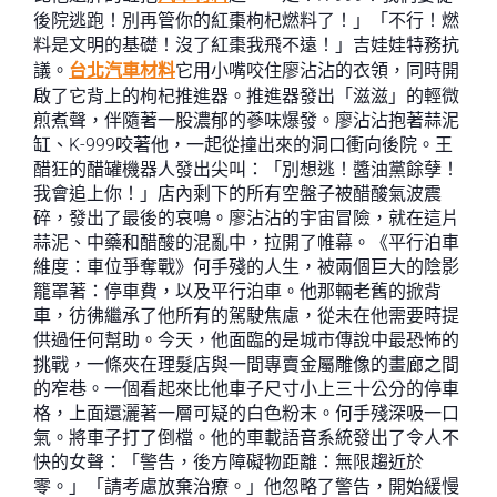
後院逃跑！別再管你的紅棗枸杞燃料了！」「不行！燃
料是文明的基礎！沒了紅棗我飛不遠！」吉娃娃特務抗
議。
台北汽車材料
它用小嘴咬住廖沾沾的衣領，同時開
啟了它背上的枸杞推進器。推進器發出「滋滋」的輕微
煎煮聲，伴隨著一股濃郁的蔘味爆發。廖沾沾抱著蒜泥
缸、K-999咬著他，一起從撞出來的洞口衝向後院。王
醋狂的醋罐機器人發出尖叫：「別想逃！醬油黨餘孽！
我會追上你！」店內剩下的所有空盤子被醋酸氣波震
碎，發出了最後的哀鳴。廖沾沾的宇宙冒險，就在這片
蒜泥、中藥和醋酸的混亂中，拉開了帷幕。《平行泊車
維度：車位爭奪戰》何手殘的人生，被兩個巨大的陰影
籠罩著：停車費，以及平行泊車。他那輛老舊的掀背
車，彷彿繼承了他所有的駕駛焦慮，從未在他需要時提
供過任何幫助。今天，他面臨的是城市傳說中最恐怖的
挑戰，一條夾在理髮店與一間專賣金屬雕像的畫廊之間
的窄巷。一個看起來比他車子尺寸小上三十公分的停車
格，上面還灑著一層可疑的白色粉末。何手殘深吸一口
氣。將車子打了倒檔。他的車載語音系統發出了令人不
快的女聲：「警告，後方障礙物距離：無限趨近於
零。」「請考慮放棄治療。」他忽略了警告，開始緩慢