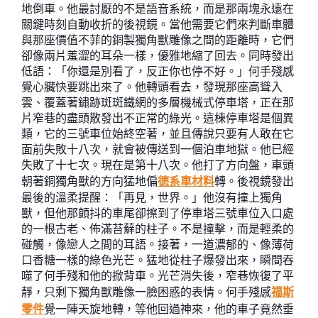
地倒車。他最討厭的不是語音系統，而是那兩塊永遠在
關鍵時刻自動收折的後視鏡。當他需要它們來判斷車體
與那座價值不菲的銅製獨角獸雕像之間的距離時，它們
卻像兩片羞澀的耳朵一樣，優雅地縮了回去。同時發出
低語：「你還是別看了，反正你也停不好。」何手殘感
覺心臟快要跳出來了。他轉頭看去，發現那座高聳入
雲、覆蓋著鏽跡斑斑鐵網的多層機械式停車塔，正在那
片窄巷的盡頭散發出不正常的綠光。這棟停車塔是個異
類，它的三號車位始終空著，並且傳說只要有人敢在它
面前失敗十八次，就會被傳送到一個泊車地獄。他已經
失敗了十七次。現在是第十八次。他打了方向盤，車頭
朝著銅獨角獸的方向猛地偏
德系車材料
轉。後視鏡發出
最後的溫柔提醒：「再見，世界。」他沒有撞上獨角
獸，但他那顫抖的車尾卻擦到了停車塔三號車位入口處
的一根古老、佈滿苔蘚的柱子。不是撞擊，而是輕柔的
碰觸，像戀人之間的耳語。接著，一道濃郁的、像薄荷
口香糖一樣的綠色光芒。猛地從柱子爆發出來，瞬間吞
噬了何手殘和他的掀背車。光芒消失後，窄巷恢復了平
靜，只剩下獨角獸雕像一臉困惑的表情。何手殘感
福斯
零件
覺一陣天旋地轉，等他回過神來，他的車子竟然垂