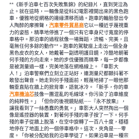
**《新手泊車七百次失敗集錦》的紀錄片，直到哭泣為
止。就在這時，一輛像是從科幻電影裡開出來的黑色跑
車，優雅地從網格的邊緣漂移而過。跑車的輪胎發出令
人陶醉的摩擦聲，
汽車零件貿易商
它以一種近乎蔑視重
力的姿態，精準地停進了一個只有它車身尺寸寬度的停
車格中。那泊車的過程就像一場舞蹈，流暢、完美，且
毫無任何多餘的動作**。跑車的駕駛座上走出一個全身
黑色皮衣的女人，她戴著一副透明護目鏡，冷酷地朝著
何手殘的方向走來。她的步伐優雅而精準，每一步都像
是被測量過一樣，完美地落在網格線上。「車影大
人！」泊車警察們立刻立正站好，連測量尺都顫抖著不
敢發出聲音。她走到何手殘面前，輕蔑地掃了一眼他那
輛垂直貼在牆上的掀背車，語氣冰冷。「新手，你的車
汽車機油芯
技像一團混亂的毛線球。你污染了泊車維度
的純粹性。」「但你的後視鏡貼紙——『永不放棄』，
讓我看到了一絲愚蠢的勇氣。」車影大人突然掏出一個
像是遙控器的裝置，對著何手殘的車子按了一下。何手
殘的車子從牆上脫落，在空中旋轉了一百八十度，穩穩
地停在了地面上的一個停車格中。這次，夾角是——零
度。「你被分配給我的泊車學徒了。如果泊車是一種宗