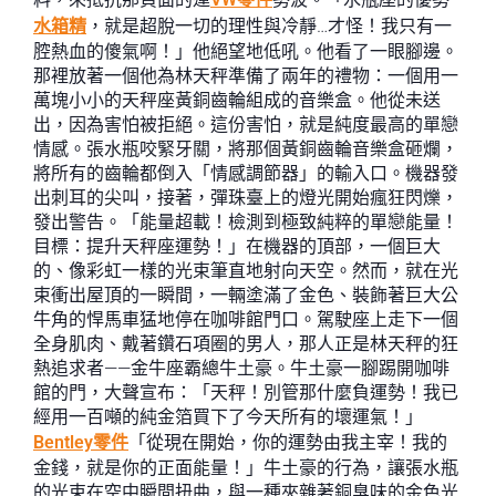
水箱精
，就是超脫一切的理性與冷靜…才怪！我只有一
腔熱血的傻氣啊！」他絕望地低吼。他看了一眼腳邊。
那裡放著一個他為林天秤準備了兩年的禮物：一個用一
萬塊小小的天秤座黃銅齒輪組成的音樂盒。他從未送
出，因為害怕被拒絕。這份害怕，就是純度最高的單戀
情感。張水瓶咬緊牙關，將那個黃銅齒輪音樂盒砸爛，
將所有的齒輪都倒入「情感調節器」的輸入口。機器發
出刺耳的尖叫，接著，彈珠臺上的燈光開始瘋狂閃爍，
發出警告。「能量超載！檢測到極致純粹的單戀能量！
目標：提升天秤座運勢！」在機器的頂部，一個巨大
的、像彩虹一樣的光束筆直地射向天空。然而，就在光
束衝出屋頂的一瞬間，一輛塗滿了金色、裝飾著巨大公
牛角的悍馬車猛地停在咖啡館門口。駕駛座上走下一個
全身肌肉、戴著鑽石項圈的男人，那人正是林天秤的狂
熱追求者——金牛座霸總牛土豪。牛土豪一腳踢開咖啡
館的門，大聲宣布：「天秤！別管那什麼負運勢！我已
經用一百噸的純金箔買下了今天所有的壞運氣！」
Bentley零件
「從現在開始，你的運勢由我主宰！我的
金錢，就是你的正面能量！」牛土豪的行為，讓張水瓶
的光束在空中瞬間扭曲，與一種夾雜著銅臭味的金色光