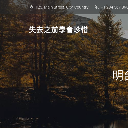
Skip
123, Main Street, City, Country
+1 234 567 89
to
content
失去之前學會珍惜
明