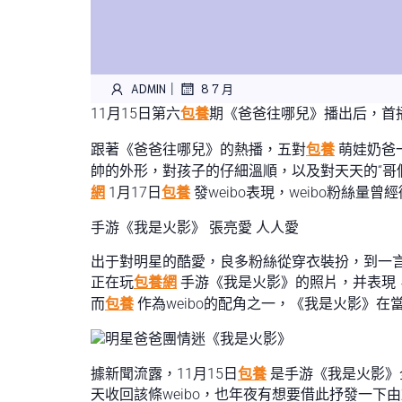
|
ADMIN
8 7 月
11月15日第六
包養
期《爸爸往哪兒》播出后，首播
跟著《爸爸往哪兒》的熱播，五對
包養
萌娃奶爸
帥的外形，對孩子的仔細溫順，以及對天天的“哥
網
1月17日
包養
發weibo表現，weibo粉絲量
手游《我是火影》 張亮愛 人人愛
出于對明星的酷愛，良多粉絲從穿衣裝扮，到一言
正在玩
包養網
手游《我是火影》的照片，并表現，
而
包養
作為weibo的配角之一，《我是火影》
據新聞流露，11月15日
包養
是手游《我是火影》
天收回該條weibo，也年夜有想要借此抒發一下