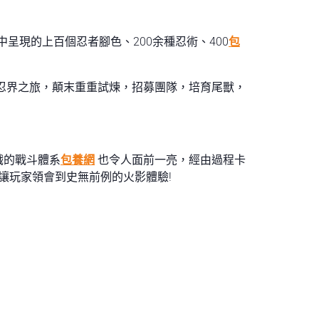
呈現的上百個忍者腳色、200余種忍術、400
包
忍界之旅，顛末重重試煉，招募團隊，培育尾獸，
戲的戰斗體系
包養網
也令人面前一亮，經由過程卡
讓玩家領會到史無前例的火影體驗!