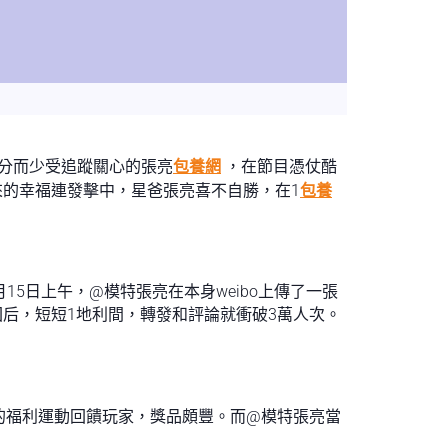
分而少受追蹤關心的張亮
包養網
，在節目憑仗酷
的幸福連發擊中，星爸張亮喜不自勝，在1
包養
5日上午，@模特張亮在本身weibo上傳了一張
回后，短短1地利間，轉發和評論就衝破3萬人次。
的福利運動回饋玩家，獎品頗豐。而@模特張亮當