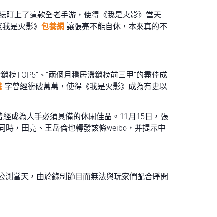
紜盯上了這款全老手游，使得《我是火影》當天
《我是火影》
包養網
讓張亮不能自休，本來真的不
銷榜TOP5”、“兩個月穩居滯銷榜前三甲”的盡佳成
養
字曾經衝破萬萬，使得《我是火影》成為有史以
經成為人手必須具備的休閑佳品。11月15日，張
時，田亮、王岳倫也轉發該條weibo，并提示中
》公測當天，由於錄制節目而無法與玩家們配合睜開