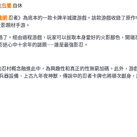
能
包養
自休
養網
忍者》為底本的一款卡牌半城建游戲。該款游戲收錄了原作中
火影題材手游。
過了。經由過程游戲，玩家可以拔取本身愛好的火影腳色，開端
影迷心中十余年的謎題——誰是最強影忍。
的忍村概念融進此中，為興趣性和真正的性無窮加碼。此外，游
兵器設備、上古九年夜神獸，傳說中的忍者卡牌也將順次獻身，