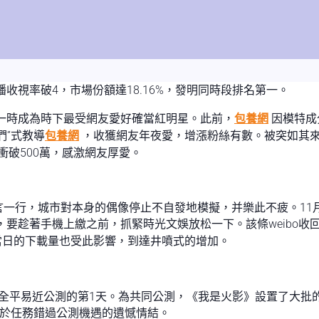
收視率破4，市場份額達18.16%，發明同時段排名第一。
一時成為時下最受網友愛好確當紅明星。此前，
包養網
因模特成
們”式教導
包養網
，收獲網友年夜愛，增漲粉絲有數。被突如其來
曾經衝破500萬，感激網友厚愛。
一行，城市對本身的偶像停止不自發地模擬，并樂此不疲。11月1
要趁著手機上繳之前，抓緊時光文娛放松一下。該條weibo收
在當日的下載量也受此影響，到達井噴式的增加。
全平易近公測的第1天。為共同公測，《我是火影》設置了大批
由於任務錯過公測機遇的遺憾情結。