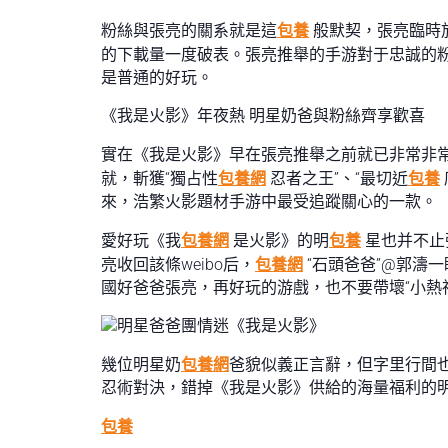
粉絲與張亮的關系就是這
包養
般默契，張亮臨時
的下載量一度破表。張亮推舉的手游對于忠誠的
是普通的好玩。
《我是火影》年夜熱 明星奶爸與粉絲齊享歡喜
實在《我是火影》早在張亮推舉之前就已非常非
就，斬獲“獨占性
包養網
忍者之王”、“最切近
包養
來，浩繁火影題材手游中最受追蹤關心的一款。
愛好玩《我
包養網
是火影》的明
包養
星也并不止
亮收回該條weibo后，
包養網
“石頭爸爸”@郭濤
國好爸爸張亮，再好玩的游戲，也不要帶壞“小熱
幾位明星奶
包養網
爸貌似義正言辭，但字里行間
忍術對決，錯掉《我是火影》供給的海量福利的
包養