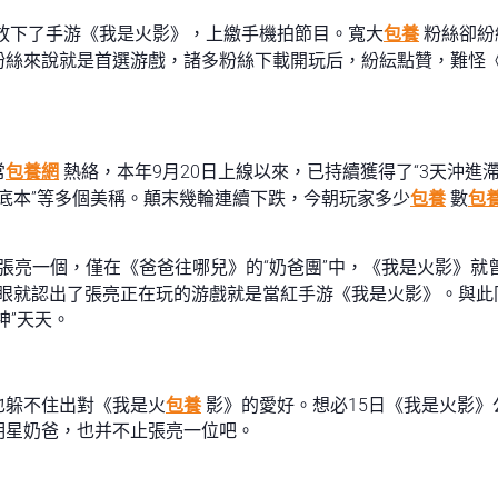
放下了手游《我是火影》，上繳手機拍節目。寬大
包養
粉絲卻紛
粉絲來說就是首選游戲，諸多粉絲下載開玩后，紛紜點贊，難怪
常
包養網
熱絡，本年9月20日上線以來，已持續獲得了“3天沖進滯
底本”等多個美稱。顛末幾輪連續下跌，今朝玩家多少
包養
數
包
張亮一個，僅在《爸爸往哪兒》的“奶爸團”中，《我是火影》就曾
一眼就認出了張亮正在玩的游戲就是當紅手游《我是火影》。與此同
神”天天。
也躲不住出對《我是火
包養
影》的愛好。想必15日《我是火影
明星奶爸，也并不止張亮一位吧。