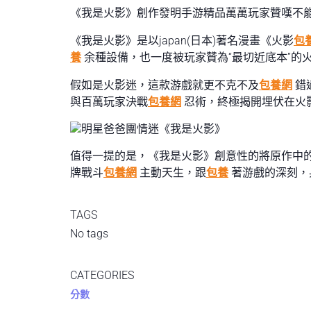
《我是火影》創作發明手游精品萬萬玩家贊嘆不
《我是火影》是以japan(日本)著名漫畫《火影
包
養
余種設備，也一度被玩家贊為“最切近底本”的
假如是火影迷，這款游戲就更不克不及
包養網
錯
與百萬玩家決戰
包養網
忍術，終極揭開埋伏在火
值得一提的是，《我是火影》創意性的將原作中
牌戰斗
包養網
主動天生，跟
包養
著游戲的深刻，
TAGS
No tags
CATEGORIES
分數