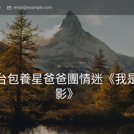
0
email@example.com
台包養星爸爸團情迷《我
影》