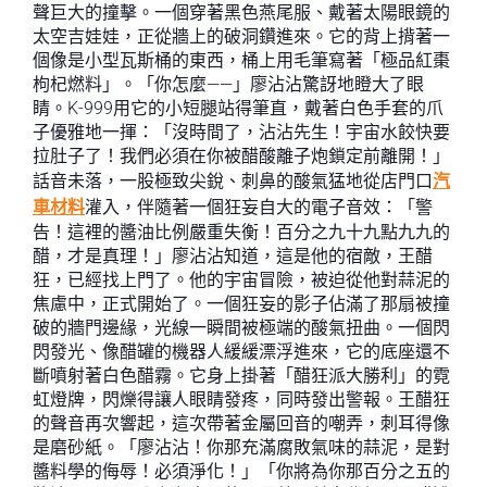
聲巨大的撞擊。一個穿著黑色燕尾服、戴著太陽眼鏡的
太空吉娃娃，正從牆上的破洞鑽進來。它的背上揹著一
個像是小型瓦斯桶的東西，桶上用毛筆寫著「極品紅棗
枸杞燃料」。「你怎麼——」廖沾沾驚訝地瞪大了眼
睛。K-999用它的小短腿站得筆直，戴著白色手套的爪
子優雅地一揮：「沒時間了，沾沾先生！宇宙水餃快要
拉肚子了！我們必須在你被醋酸離子炮鎖定前離開！」
話音未落，一股極致尖銳、刺鼻的酸氣猛地從店門口
汽
車材料
灌入，伴隨著一個狂妄自大的電子音效：「警
告！這裡的醬油比例嚴重失衡！百分之九十九點九九的
醋，才是真理！」廖沾沾知道，這是他的宿敵，王醋
狂，已經找上門了。他的宇宙冒險，被迫從他對蒜泥的
焦慮中，正式開始了。一個狂妄的影子佔滿了那扇被撞
破的牆門邊緣，光線一瞬間被極端的酸氣扭曲。一個閃
閃發光、像醋罐的機器人緩緩漂浮進來，它的底座還不
斷噴射著白色醋霧。它身上掛著「醋狂派大勝利」的霓
虹燈牌，閃爍得讓人眼睛發疼，同時發出警報。王醋狂
的聲音再次響起，這次帶著金屬回音的嘲弄，刺耳得像
是磨砂紙。「廖沾沾！你那充滿腐敗氣味的蒜泥，是對
醬料學的侮辱！必須淨化！」「你將為你那百分之五的