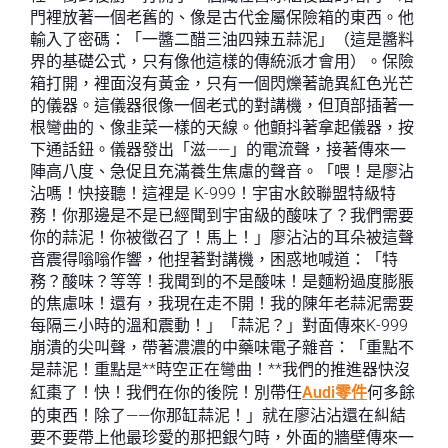
門裡放著一個老舊的、像是古代金屬保險箱的東西。他
輸入了密碼：「一醬二醋三油四辣五蒜泥」（這是醬料
界的基礎公式，只有像他這樣的傳統派才會用）。保險
箱打開，裡面沒有黃金，只有一個閃爍著詭異紅色光芒
的儀器。這儀器很像一個老式的對講機，但頂部插著一
根彎曲的、像韭菜一樣的天線。他顫抖著拿起儀器，按
下通話鈕。儀器發出「滋——」的電流聲，接著傳來一
陣高八度、急促且充滿養生焦慮的聲音。「喂！是廖沾
沾嗎！快接聽！這裡是 K-999！宇宙水餃聯盟特級特
務！你那邊是不是已經聞到宇宙級的酸味了？我們需要
你的蒜泥！你被徵召了！馬上！」廖沾沾的耳朵被這聲
音震得嗡嗡作響，他捏著對講機，困惑地喊道：「特
務？酸味？等等！我聞到的不是酸味！是麵粉過度膨脹
的焦慮味！還有，我現在走不開！我的陳年老蒜泥需要
每隔三小時的溫和震動！」「蒜泥？」對面傳來K-999
崩潰的尖叫聲，帶著濃濃的中藥味電子雜音：「重點不
是蒜泥！重點是**時空正在彎曲！**我們的推進器快沒
紅棗了！快！我們在你的後院！別帶任
Audi零件
何多餘
的東西！除了——你那缸蒜泥！」就在廖沾沾還在糾結
要不要帶上他最珍愛的那把銀勺時，外面的牆壁傳來一