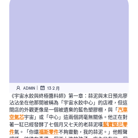
|
ADMIN
13 2 月
《宇宙水餃與終極醬料師》第一章：蒜泥與末日預兆廖
沾沾坐在他那間被稱為「宇宙水餃中心」的店裡，但這
間店的外觀更像是一個被遺棄的藍色塑膠棚，與「
汽車
空氣芯
宇宙」或「中心」這兩個詞毫無關係。他正在對
著一缸已經發酵了七個月又七天的老蒜泥嘆
藍寶堅尼零
件
氣。「你還
福斯零件
不夠靈動，我的蒜泥。」他輕聲