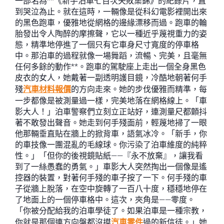
一部名為**《新手泊車七百次失敗集錦》的紀錄片，直
到哭泣為止。就在這時，一輛像是從科幻電影裡開出來
的黑色跑車，優雅地從網格的邊緣漂移而過。跑車的輪
胎發出令人陶醉的摩擦聲，它以一種近乎蔑視重力的姿
態，精準地停進了一個只有它車身尺寸寬度的停車格
中。那泊車的過程就像一場舞蹈，流暢、完美，且毫無
任何多餘的動作**。跑車的駕駛座上走出一個全身黑色
皮衣的女人，她戴著一副透明護目鏡，冷酷地朝著何手
殘
汽車材料報價
的方向走來。她的步伐優雅而精準，每
一步都像是被測量過一樣，完美地落在網格線上。「車
影大人！」泊車警察們立刻立正站好，連測量尺都顫抖
著不敢發出聲音。她走到何手殘面前，輕蔑地掃了一眼
他那輛垂直貼在牆上的掀背車，語氣冰冷。「新手，你
的車技像一團混亂的毛線球。你污染了泊車維度的純粹
性。」「但你的後視鏡貼紙——『永不放棄』，讓我看
到了一絲愚蠢的勇氣。」車影大人突然掏出一個像是遙
控器的裝置，對著何手殘的車子按了一下。何手殘的車
子從牆上脫落，在空中旋轉了一百八十度，穩穩地停在
了地面上的一個停車格中。這次，夾角是——零度。
「你被分配給我的泊車學徒了。如果泊車是一種宗教，
你就是那個連方向盤都沒摸
汽車零件
過的新信徒。」她