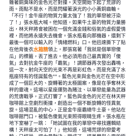
雜著銅臭味的金色光芒對撞。天空開始下起了荒謬的
雨。雨點不是水，而是閃耀著淚光的小小黃銅齒輪。
「不行！金牛座的物質力量太強了！我的單戀被汙染
了！」張水瓶大喊。他知道，如果牛土豪的物質力量勝
出，林天秤將會被困在一個充滿金錢和俗氣的虛假愛情
裡，而他將永遠失去機會。張水瓶看向那機器，還剩下
最後一個可以輸入的「情緒燃料」口。他迅速撕下了貼
在他背後衣
水箱精
領上，那張寫著「我就是個單戀傻
瓜」的標籤，丟了進去。他必須用自己最真實的「傻
氣」去對抗金牛座的「霸氣」！調節器再次發出轟鳴，
這一次，射向天空的光束不再是彩虹色，而是充滿了水
瓶座特有的怪誕藍色**。藍色光束與金色光芒在空中形
成了一個巨大的、旋轉著的太極圖案，像是在爭奪林天
秤的靈魂。這場以星座運勢為賭注、以單戀能量為武器
的荒唐戰爭，正式打響了。藍色與金色的光芒在林天秤
咖啡館上空劇烈衝撞，創造出一個不斷旋轉的怪異氣
旋。這場混亂的中心，正是金牛座霸總牛土豪。他站在
咖啡館門口，被藍色傻氣光束照得眼睛生疼。張水瓶在
地下室嚇了一跳：「她試圖在我的單戀中尋找邏輯結
構！天秤座太可怕了！」他知道，這場荒謬的戀愛考