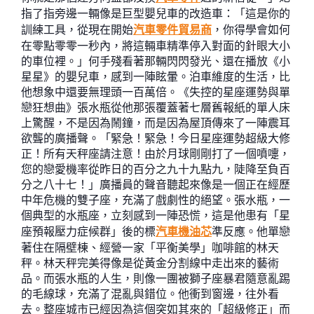
指了指旁邊一輛像是巨型嬰兒車的改造車：「這是你的
訓練工具，從現在開始
汽車零件貿易商
，你得學會如何
在零點零零一秒內，將這輛車精準停入對面的針眼大小
的車位裡。」何手殘看著那輛閃閃發光、還在播放《小
星星》的嬰兒車，感到一陣眩暈。泊車維度的生活，比
他想象中還要無理頭一百萬倍。《失控的星座運勢與單
戀狂想曲》張水瓶從他那張覆蓋著七層舊報紙的單人床
上驚醒，不是因為鬧鐘，而是因為屋頂傳來了一陣震耳
欲聾的廣播聲。「緊急！緊急！今日星座運勢超級大修
正！所有天秤座請注意！由於月球剛剛打了一個噴嚏，
您的戀愛機率從昨日的百分之九十九點九，陡降至負百
分之八十七！」廣播員的聲音聽起來像是一個正在經歷
中年危機的雙子座，充滿了戲劇性的絕望。張水瓶，一
個典型的水瓶座，立刻感到一陣恐慌，這是他患有「星
座預報壓力症候群」後的標
汽車機油芯
準反應。他單戀
著住在隔壁棟、經營一家「平衡美學」咖啡館的林天
秤。林天秤完美得像是從黃金分割線中走出來的藝術
品。而張水瓶的人生，則像一團被獅子座暴君隨意亂踢
的毛線球，充滿了混亂與錯位。他衝到窗邊，往外看
去。整座城市已經因為這個突如其來的「超級修正」而