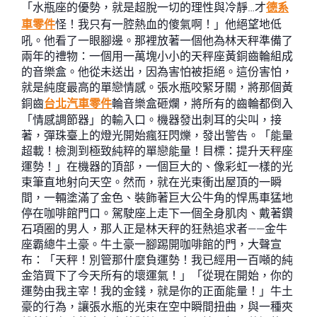
「水瓶座的優勢，就是超脫一切的理性與冷靜…才
德系
車零件
怪！我只有一腔熱血的傻氣啊！」他絕望地低
吼。他看了一眼腳邊。那裡放著一個他為林天秤準備了
兩年的禮物：一個用一萬塊小小的天秤座黃銅齒輪組成
的音樂盒。他從未送出，因為害怕被拒絕。這份害怕，
就是純度最高的單戀情感。張水瓶咬緊牙關，將那個黃
銅齒
台北汽車零件
輪音樂盒砸爛，將所有的齒輪都倒入
「情感調節器」的輸入口。機器發出刺耳的尖叫，接
著，彈珠臺上的燈光開始瘋狂閃爍，發出警告。「能量
超載！檢測到極致純粹的單戀能量！目標：提升天秤座
運勢！」在機器的頂部，一個巨大的、像彩虹一樣的光
束筆直地射向天空。然而，就在光束衝出屋頂的一瞬
間，一輛塗滿了金色、裝飾著巨大公牛角的悍馬車猛地
停在咖啡館門口。駕駛座上走下一個全身肌肉、戴著鑽
石項圈的男人，那人正是林天秤的狂熱追求者——金牛
座霸總牛土豪。牛土豪一腳踢開咖啡館的門，大聲宣
布：「天秤！別管那什麼負運勢！我已經用一百噸的純
金箔買下了今天所有的壞運氣！」「從現在開始，你的
運勢由我主宰！我的金錢，就是你的正面能量！」牛土
豪的行為，讓張水瓶的光束在空中瞬間扭曲，與一種夾