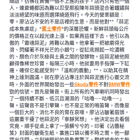
細語，彷彿在責備一個不上進的孩子。店內只有他一個
人，連蒼蠅都因為難以忍受那股陳年蒜頭混合著鐵鏽與
淡淡絕望的味道而選擇繞道飛行。今天的營業額是：
零。廖沾沾不安的不是店裡的生意，而是他對**「蒜泥
成本焦慮症」*
賓士零件
*的深層恐懼。新鮮蒜頭每公斤
的價格正在以超光速上漲，如果再這樣下去，他引以為
傲的「靈魂蒜泥」將難以為繼。他拿著一把被磨得光
滑、閃耀著不祥光芒的小銀勺，從缸底撈起一坨濃稠
的、顏色介於灰綠與土黃之間的發酵物。這蒜泥被他照
顧得像稀世珍寶，每隔三小時，他就要用手指彈一下缸
邊，確保它能感受到**「溫和的震動」**，以助其在精
神上達到圓滿。就在廖沾沾專注於與蒜泥進行心靈交流
時，外面的世界開始發出一些
Skoda零件
不對
BMW零件
勁的信號。首先是聲音。街上所有的汽車喇叭同時發出
了一個持續不斷、低沉且潮濕的「咕嚕——咕嚕——」
聲。這聲音不是引擎聲，也不是正常的鳴笛聲，而像是
一個巨大的、消化不良的胃在哀嚎。廖沾沾皺著眉頭，
這嚴重干擾了他蒜泥的「寧靜冥想」。他決定出去看個
究竟，順手從桌上拿了一張髒兮兮的，印著《沾醬秘
笈》封面的皺衛生紙，塞進口袋以備不時之需。他一腳
踏出店門，立刻被眼前的景象震驚了。整條城市的主幹