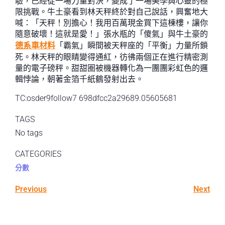
驗，已經從一場力量對決，變成了一場美學與心靈的極
限挑戰。牛土豪看到林天秤終於對自己說話，興奮地大
喊：「天秤！別擔心！我用百萬現金買下這棟樓，讓你
隨意破壞！這就是愛！」張水瓶的「傻氣」與牛土豪的
德系車材料
「霸氣」瞬間被天秤座的「平衡」力量所鎖
死。林天秤的眼睛變得通紅，彷彿兩個正在進行精密測
量的電子磅秤。甜甜圈被機器轉化為一團團彩虹色的邏
輯悖論，朝著金箔千紙鶴發射出去。
TC:osder9follow7 698dfcc2a29689.05605681
TAGS
No tags
CATEGORIES
分數
Previous
Next