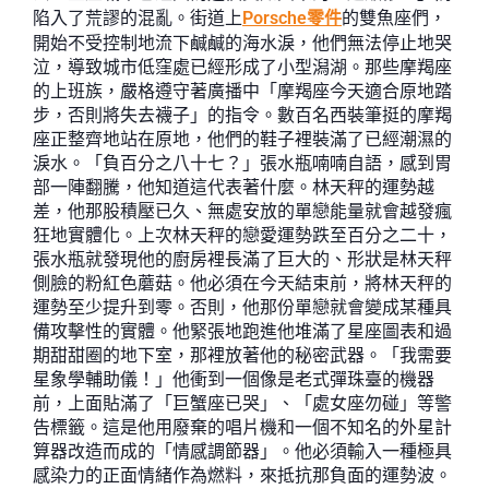
陷入了荒謬的混亂。街道上
Porsche零件
的雙魚座們，
開始不受控制地流下鹹鹹的海水淚，他們無法停止地哭
泣，導致城市低窪處已經形成了小型潟湖。那些摩羯座
的上班族，嚴格遵守著廣播中「摩羯座今天適合原地踏
步，否則將失去襪子」的指令。數百名西裝筆挺的摩羯
座正整齊地站在原地，他們的鞋子裡裝滿了已經潮濕的
淚水。「負百分之八十七？」張水瓶喃喃自語，感到胃
部一陣翻騰，他知道這代表著什麼。林天秤的運勢越
差，他那股積壓已久、無處安放的單戀能量就會越發瘋
狂地實體化。上次林天秤的戀愛運勢跌至百分之二十，
張水瓶就發現他的廚房裡長滿了巨大的、形狀是林天秤
側臉的粉紅色蘑菇。他必須在今天結束前，將林天秤的
運勢至少提升到零。否則，他那份單戀就會變成某種具
備攻擊性的實體。他緊張地跑進他堆滿了星座圖表和過
期甜甜圈的地下室，那裡放著他的秘密武器。「我需要
星象學輔助儀！」他衝到一個像是老式彈珠臺的機器
前，上面貼滿了「巨蟹座已哭」、「處女座勿碰」等警
告標籤。這是他用廢棄的唱片機和一個不知名的外星計
算器改造而成的「情感調節器」。他必須輸入一種極具
感染力的正面情緒作為燃料，來抵抗那負面的運勢波。