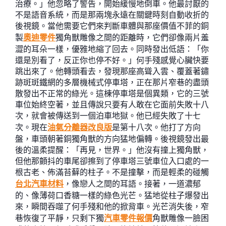
治療。」他忽略了警告，開始緩慢地倒車。他最討厭的
不是語音系統，而是那兩塊永遠在關鍵時刻自動收折的
後視鏡。當他需要它們來判斷車體與那座價值不菲的銅
製
奧迪零件
獨角獸雕像之間的距離時，它們卻像兩片羞
澀的耳朵一樣，優雅地縮了回去。同時發出低語：「你
還是別看了，反正你也停不好。」何手殘感覺心臟快要
跳出來了。他轉頭看去，發現那座高聳入雲、覆蓋著鏽
跡斑斑鐵網的多層機械式停車塔，正在那片窄巷的盡頭
散發出不正常的綠光。這棟停車塔是個異類，它的三號
車位始終空著，並且傳說只要有人敢在它面前失敗十八
次，就會被傳送到一個泊車地獄。他已經失敗了十七
次。現在
油氣分離器改良版
是第十八次。他打了方向
盤，車頭朝著銅獨角獸的方向猛地偏轉。後視鏡發出最
後的溫柔提醒：「再見，世界。」他沒有撞上獨角獸，
但他那顫抖的車尾卻擦到了停車塔三號車位入口處的一
根古老、佈滿苔蘚的柱子。不是撞擊，而是輕柔的碰觸
台北汽車材料
，像戀人之間的耳語。接著，一道濃郁
的、像薄荷口香糖一樣的綠色光芒。猛地從柱子爆發出
來，瞬間吞噬了何手殘和他的掀背車。光芒消失後，窄
巷恢復了平靜，只剩下獨
汽車零件報價
角獸雕像一臉困