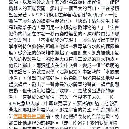
醬油，以及百分之九十五的邪惡蒜頭付出代價！」醋罐
機器人的頂端裂開，露出了一個巨大的管口，正在聚積
藍色光芒。K-999特務用它穿著燕尾服的小爪子，一把
抓住了廖沾沾的褲腳催促著他。「快點！沾沾先生！那
是醋酸離子炮！專門用來溶解有機發酵物的！」「它會
把你的蒜泥在零點一秒內變成無菌的、純淨的白醋！那
是浩劫啊！」「不准動我的蒜泥！」廖沾沾發出了醬料
學家對待信仰般的怒吼。他以一種專業包水餃的極限速
度，從旁邊的麵粉堆中抓起了兩團麵皮。麵皮被他用氣
功般的捏製手法，瞬間擴大成直徑三公尺的巨大麵皮。
他猛地擲出，兩張麵皮在空中交疊，變成一個半透明的
防禦護盾。這就是家傳《沾醬秘笈》中記載的「水餃皮
護盾」，薄韌而充滿彈性。藍色離子炮光束猛烈地擊中
麵皮護盾，發出了一聲像是汽水開蓋的聲音。護盾劇烈
震動，但奇蹟般地擋住了攻擊，只是散發出濃郁的麵
香。「這麵皮的延展性！完美！但撐不了太久！」K-
999焦急地大喊，中藥味更濃了。廖沾沾知道，他必須
帶走他那缸陳年老蒜泥，那是宇宙的希望。他跑到蒜泥
缸
汽車零件進口商
前，使出他搬運食材的全部力量，將
那口比他還胖的缸抱起。「走！K-999！我們要從後院