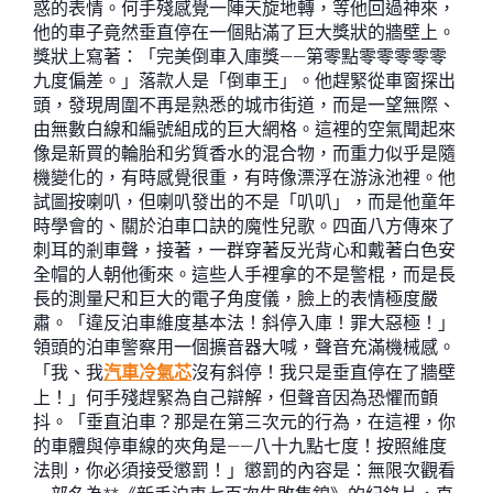
惑的表情。何手殘感覺一陣天旋地轉，等他回過神來，
他的車子竟然垂直停在一個貼滿了巨大獎狀的牆壁上。
獎狀上寫著：「完美倒車入庫獎——第零點零零零零零
九度偏差。」落款人是「倒車王」。他趕緊從車窗探出
頭，發現周圍不再是熟悉的城市街道，而是一望無際、
由無數白線和編號組成的巨大網格。這裡的空氣聞起來
像是新買的輪胎和劣質香水的混合物，而重力似乎是隨
機變化的，有時感覺很重，有時像漂浮在游泳池裡。他
試圖按喇叭，但喇叭發出的不是「叭叭」，而是他童年
時學會的、關於泊車口訣的魔性兒歌。四面八方傳來了
刺耳的剎車聲，接著，一群穿著反光背心和戴著白色安
全帽的人朝他衝來。這些人手裡拿的不是警棍，而是長
長的測量尺和巨大的電子角度儀，臉上的表情極度嚴
肅。「違反泊車維度基本法！斜停入庫！罪大惡極！」
領頭的泊車警察用一個擴音器大喊，聲音充滿機械感。
「我、我
汽車冷氣芯
沒有斜停！我只是垂直停在了牆壁
上！」何手殘趕緊為自己辯解，但聲音因為恐懼而顫
抖。「垂直泊車？那是在第三次元的行為，在這裡，你
的車體與停車線的夾角是——八十九點七度！按照維度
法則，你必須接受懲罰！」懲罰的內容是：無限次觀看