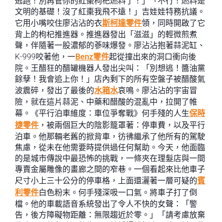
逃跑！別再管你的紅棗枸杞燃料了！」「不行！燃料是
文明的基礎！沒了紅棗我飛不遠！」吉娃娃特務抗議。
它用小嘴咬住廖沾沾的衣
斯柯達零件
領，同時開啟了它
背上的枸杞推進器。推進器發出「滋滋」的輕微煎煮
聲，伴隨著一股濃郁的蔘味爆發。廖沾沾抱著蒜泥缸、
K-999咬著他，一
Benz零件
起從撞出來的洞口衝向後
院。王醋狂的醋罐機器人發出尖叫：「別想逃！醬油黨
餘孽！我會追上你！」店內剩下的所有空盤子被醋酸氣
波震碎，發出了最後的
水箱水
哀鳴。廖沾沾的宇宙冒
險，就在這片蒜泥、中藥和醋酸的混亂中，拉開了帷
幕。《平行泊車維度：車位爭奪戰》何手殘的人生
保時
捷零件
，被兩個巨大的陰影籠罩著：停車費，以及平行
泊車。他那輛老舊的掀背車，彷彿繼承了他所有的駕駛
焦慮，從未在他需要時提供過任何幫助。今天，他面臨
的是城市傳說中最恐怖的挑戰，一條夾在理髮店與一間
專賣金屬雕像的畫廊之間的窄巷。一個看起來比他車子
尺寸小上三十公分的停車格，上面還灑著一層可疑的
賓
利零件
白色粉末。何手殘深吸一口氣。將車子打了倒
檔。他的車載語音系統發出了令人不快的女聲：「警
告，後方障礙物距離：無限趨近於零。」「請考慮放棄