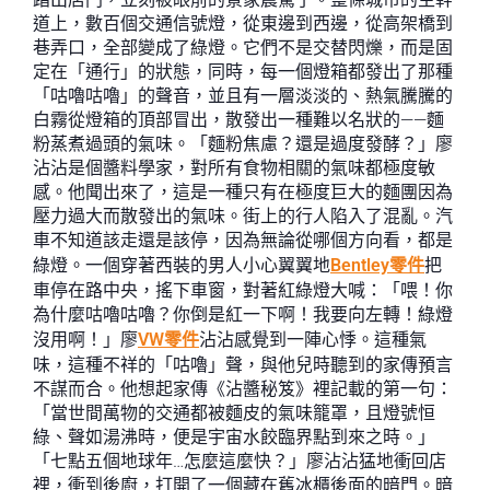
道上，數百個交通信號燈，從東邊到西邊，從高架橋到
巷弄口，全部變成了綠燈。它們不是交替閃爍，而是固
定在「通行」的狀態，同時，每一個燈箱都發出了那種
「咕嚕咕嚕」的聲音，並且有一層淡淡的、熱氣騰騰的
白霧從燈箱的頂部冒出，散發出一種難以名狀的——麵
粉蒸煮過頭的氣味。「麵粉焦慮？還是過度發酵？」廖
沾沾是個醬料學家，對所有食物相關的氣味都極度敏
感。他聞出來了，這是一種只有在極度巨大的麵團因為
壓力過大而散發出的氣味。街上的行人陷入了混亂。汽
車不知道該走還是該停，因為無論從哪個方向看，都是
綠燈。一個穿著西裝的男人小心翼翼地
Bentley零件
把
車停在路中央，搖下車窗，對著紅綠燈大喊：「喂！你
為什麼咕嚕咕嚕？你倒是紅一下啊！我要向左轉！綠燈
沒用啊！」廖
VW零件
沾沾感覺到一陣心悸。這種氣
味，這種不祥的「咕嚕」聲，與他兒時聽到的家傳預言
不謀而合。他想起家傳《沾醬秘笈》裡記載的第一句：
「當世間萬物的交通都被麵皮的氣味籠罩，且燈號恒
綠、聲如湯沸時，便是宇宙水餃臨界點到來之時。」
「七點五個地球年…怎麼這麼快？」廖沾沾猛地衝回店
裡，衝到後廚，打開了一個藏在舊冰櫃後面的暗門。暗