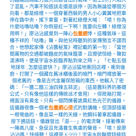
了混亂。汽車不知道該走還是該停，因為無論從哪個方
向看，都是綠燈。一個穿著西裝的男人小心翼翼地把車
停在路中央，搖下車窗，對著紅綠燈大喊：「喂！你為
什麼咕嚕咕嚕？你倒是紅一下啊！我要向左轉！綠燈沒
用啊！」廖沾沾感覺到一陣心
包養網
悸。這種氣味，這
種不祥的「咕嚕」聲，與他兒時聽到的家傳預言不謀而
合。他想起家傳《沾醬秘笈》裡記載的第一句：「當世
間萬物的交通都被麵皮的氣味籠罩，且燈號恒綠、聲如
湯沸時，便是宇宙水餃臨界點到來之時。」「七點五個
地球年…怎麼這麼快？」廖沾沾猛地衝回店裡，衝到後
廚，打開了一個藏在舊冰櫃後面的暗門。暗門裡放著一
個老舊的、像是古代金屬保險箱的東西。他輸入了密
碼：「一醬二醋三油四辣五蒜泥」（這是醬料界的基礎
公式，只有像他這樣的傳統派才會用）。保險箱打開，
裡面沒有黃金，只有一個閃爍著詭異紅色光芒的儀器。
這儀器很像一個老
包養網心得
式的對講機，但頂部插著
一根彎曲的、像韭菜一樣的天線。他顫抖著拿起儀器，
按下通話鈕。儀器發出「滋——」的電流聲，接著傳來
一陣高八度、急促且充滿養生焦慮的聲音。「喂！是廖
沾沾嗎！快接聽！這裡是 K-999！宇宙水餃聯盟特級特