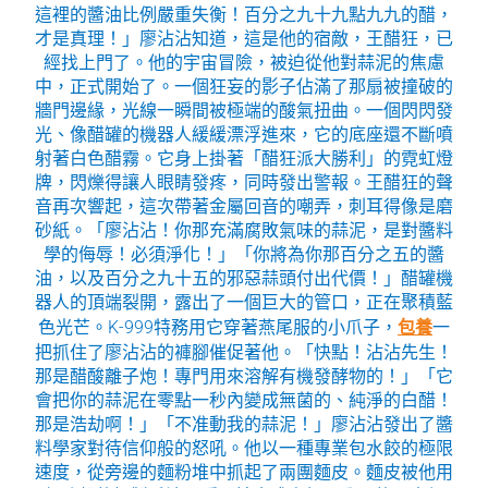
這裡的醬油比例嚴重失衡！百分之九十九點九九的醋，
才是真理！」廖沾沾知道，這是他的宿敵，王醋狂，已
經找上門了。他的宇宙冒險，被迫從他對蒜泥的焦慮
中，正式開始了。一個狂妄的影子佔滿了那扇被撞破的
牆門邊緣，光線一瞬間被極端的酸氣扭曲。一個閃閃發
光、像醋罐的機器人緩緩漂浮進來，它的底座還不斷噴
射著白色醋霧。它身上掛著「醋狂派大勝利」的霓虹燈
牌，閃爍得讓人眼睛發疼，同時發出警報。王醋狂的聲
音再次響起，這次帶著金屬回音的嘲弄，刺耳得像是磨
砂紙。「廖沾沾！你那充滿腐敗氣味的蒜泥，是對醬料
學的侮辱！必須淨化！」「你將為你那百分之五的醬
油，以及百分之九十五的邪惡蒜頭付出代價！」醋罐機
器人的頂端裂開，露出了一個巨大的管口，正在聚積藍
色光芒。K-999特務用它穿著燕尾服的小爪子，
包養
一
把抓住了廖沾沾的褲腳催促著他。「快點！沾沾先生！
那是醋酸離子炮！專門用來溶解有機發酵物的！」「它
會把你的蒜泥在零點一秒內變成無菌的、純淨的白醋！
那是浩劫啊！」「不准動我的蒜泥！」廖沾沾發出了醬
料學家對待信仰般的怒吼。他以一種專業包水餃的極限
速度，從旁邊的麵粉堆中抓起了兩團麵皮。麵皮被他用