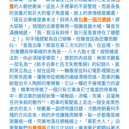
養
的人朝他衝來。這些人手裡拿的不是警棍，而是長長
的測量尺和巨大的電子角度儀，臉上的表情極度嚴肅。
「違反泊車維度基本法！斜停入庫
包養一個月價錢
！罪
大惡極！」領頭的泊車警察用一個擴音器大喊，聲音充
滿機械感。「我、我沒有斜停！我只是垂直停在了牆壁
上！」何手殘趕緊為自己辯解，但聲音因為恐懼而顫
抖。「垂直泊車？那是在第三次元的行為，在這裡，你
的車體與停車線的夾角是——八十九點七度！按照維度
法則，你必須接受懲罰！」懲罰的內容是：無限次觀看
一部名為**《新手泊車七百次失敗集錦》的紀錄片，直
到哭泣為止。就在這時，一輛像是從科幻電影裡開出來
的黑色跑車，優雅地從網格的邊緣漂移而過。跑車的輪
胎發出令人陶醉的摩擦聲，它以一種近乎蔑視重力的姿
態，精準地停進了一個只有它車身尺寸寬度的停車格
中。那泊車的過程就像一場舞蹈，流暢、完美，且毫無
任何多餘的動作**。跑車的駕駛座上走出一個全身黑色
皮衣的女人，她戴著一副透明護目鏡，冷酷地朝著何手
殘的方向走來。她的步伐優雅而精準，每一步都像是被
測量過一樣，完美地落在網格線上。「車影大人！」泊
車警察們
包養價格
立刻立正站好，連測量尺都顫抖著不