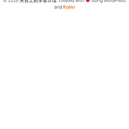
© 2026 失去之前學會珍惜. Created with
using WordPress
and
Kubio