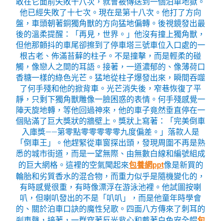
敢在它面前失敗十八次，就會被傳送到一個泊車地獄。
他已經失敗了十七次。現在是第十八次。他打了方向
盤，車頭朝著銅獨角獸的方向猛地偏轉。後視鏡發出最
後的溫柔提醒：「再見，世界。」他沒有撞上獨角獸，
但他那顫抖的車尾卻擦到了停車塔三號車位入口處的一
根古老、佈滿苔蘚的柱子。不是撞擊，而是輕柔的碰
觸，像戀人之間的耳語。接著，一道濃郁的、像薄荷口
香糖一樣的綠色光芒。猛地從柱子爆發出來，瞬間吞噬
了何手殘和他的掀背車。光芒消失後，窄巷恢復了平
靜，只剩下獨角獸雕像一臉困惑的表情。何手殘感覺一
陣天旋地轉，等他回過神來，他的車子竟然垂直停在一
個貼滿了巨大獎狀的牆壁上。獎狀上寫著：「完美倒車
入庫獎——第零點零零零零零九度偏差。」落款人是
「倒車王」。他趕緊從車窗探出頭，發現周圍不再是熟
悉的城市街道，而是一望無際、由無數白線和編號組成
的巨大網格。這裡的空氣聞起來
包養網ppt
像是新買的
輪胎和劣質香水的混合物，而重力似乎是隨機變化的，
有時感覺很重，有時像漂浮在游泳池裡。他試圖按喇
叭，但喇叭發出的不是「叭叭」，而是他童年時學會
的、關於泊車口訣的魔性兒歌。四面八方傳來了刺耳的
剎車聲，接著，一群穿著反光背心和戴著白色安全帽
包