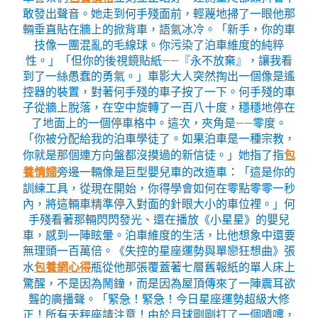
敢發出聲音。她走到何手殘面前，輕蔑地掃了一眼他那
輛垂直貼在牆上的掀背車，語氣冰冷。「新手，你的車
技像一團混亂的毛線球。你污染了泊車維度的純粹
性。」「但你的後視鏡貼紙——『永不放棄』，讓我看
到了一絲愚蠢的勇氣。」車影大人突然掏出一個像是遙
控器的裝置，對著何手殘的車子按了一下。何手殘的車
子從牆上脫落，在空中旋轉了一百八十度，穩穩地停在
了地面上的一個停車格中。這次，夾角是——零度。
「你被分配給我的泊車學徒了。如果泊車是一種宗教，
你就是那個連方向盤都沒摸過的新信徒。」她指了指
包
養情婦
旁邊一輛像是巨型嬰兒車的改造車：「這是你的
訓練工具，從現在開始，你得學會如何在零點零零一秒
內，將這輛車精準停入對面的針眼大小的車位裡。」何
手殘看著那輛閃閃發光、還在播放《小星星》的嬰兒
車，感到一陣眩暈。泊車維度的生活，比他想象中還要
無理頭一百萬倍。《失控的星座運勢與單戀狂想曲》張
水
包養網心得
瓶從他那張覆蓋著七層舊報紙的單人床上
驚醒，不是因為鬧鐘，而是因為屋頂傳來了一陣震耳欲
聾的廣播聲。「緊急！緊急！今日星座運勢超級大修
正！所有天秤座請注意！由於月球剛剛打了一個噴嚏，