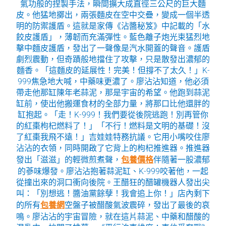
氣功般的捏製手法，瞬間擴大成直徑三公尺的巨大麵
皮。他猛地擲出，兩張麵皮在空中交疊，變成一個半透
明的防禦護盾。這就是家傳《沾醬秘笈》中記載的「水
餃皮護盾」，薄韌而充滿彈性。藍色離子炮光束猛烈地
擊中麵皮護盾，發出了一聲像是汽水開蓋的聲音。護盾
劇烈震動，但奇蹟般地擋住了攻擊，只是散發出濃郁的
麵香。「這麵皮的延展性！完美！但撐不了太久！」K-
999焦急地大喊，中藥味更濃了。廖沾沾知道，他必須
帶走他那缸陳年老蒜泥，那是宇宙的希望。他跑到蒜泥
缸前，使出他搬運食材的全部力量，將那口比他還胖的
缸抱起。「走！K-999！我們要從後院逃跑！別再管你
的紅棗枸杞燃料了！」「不行！燃料是文明的基礎！沒
了紅棗我飛不遠！」吉娃娃特務抗議。它用小嘴咬住廖
沾沾的衣領，同時開啟了它背上的枸杞推進器。推進器
發出「滋滋」的輕微煎煮聲，
包養價格
伴隨著一股濃郁
的蔘味爆發。廖沾沾抱著蒜泥缸、K-999咬著他，一起
從撞出來的洞口衝向後院。王醋狂的醋罐機器人發出尖
叫：「別想逃！醬油黨餘孽！我會追上你！」店內剩下
的所有
包養網
空盤子被醋酸氣波震碎，發出了最後的哀
鳴。廖沾沾的宇宙冒險，就在這片蒜泥、中藥和醋酸的