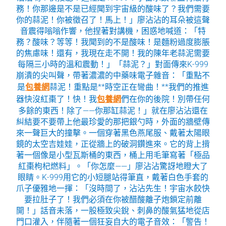
務！你那邊是不是已經聞到宇宙級的酸味了？我們需要
你的蒜泥！你被徵召了！馬上！」廖沾沾的耳朵被這聲
音震得嗡嗡作響，他捏著對講機，困惑地喊道：「特
務？酸味？等等！我聞到的不是酸味！是麵粉過度膨脹
的焦慮味！還有，我現在走不開！我的陳年老蒜泥需要
每隔三小時的溫和震動！」「蒜泥？」對面傳來K-999
崩潰的尖叫聲，帶著濃濃的中藥味電子雜音：「重點不
是
包養網
蒜泥！重點是**時空正在彎曲！**我們的推進
器快沒紅棗了！快！我
包養網
們在你的後院！別帶任何
多餘的東西！除了——你那缸蒜泥！」就在廖沾沾還在
糾結要不要帶上他最珍愛的那把銀勺時，外面的牆壁傳
來一聲巨大的撞擊。一個穿著黑色燕尾服、戴著太陽眼
鏡的太空吉娃娃，正從牆上的破洞鑽進來。它的背上揹
著一個像是小型瓦斯桶的東西，桶上用毛筆寫著「極品
紅棗枸杞燃料」。「你怎麼——」廖沾沾驚訝地瞪大了
眼睛。K-999用它的小短腿站得筆直，戴著白色手套的
爪子優雅地一揮：「沒時間了，沾沾先生！宇宙水餃快
要拉肚子了！我們必須在你被醋酸離子炮鎖定前離
開！」話音未落，一股極致尖銳、刺鼻的酸氣猛地從店
門口灌入，伴隨著一個狂妄自大的電子音效：「警告！