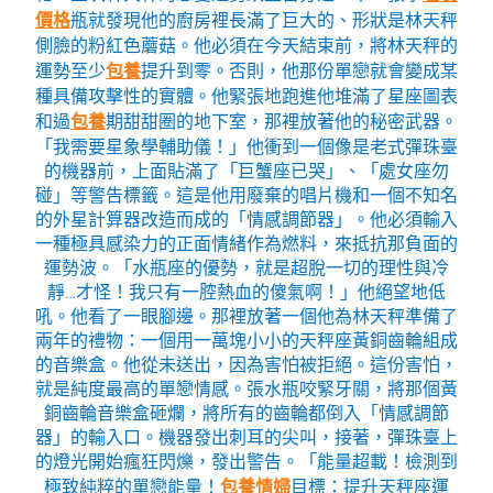
價格
瓶就發現他的廚房裡長滿了巨大的、形狀是林天秤
側臉的粉紅色蘑菇。他必須在今天結束前，將林天秤的
運勢至少
包養
提升到零。否則，他那份單戀就會變成某
種具備攻擊性的實體。他緊張地跑進他堆滿了星座圖表
和過
包養
期甜甜圈的地下室，那裡放著他的秘密武器。
「我需要星象學輔助儀！」他衝到一個像是老式彈珠臺
的機器前，上面貼滿了「巨蟹座已哭」、「處女座勿
碰」等警告標籤。這是他用廢棄的唱片機和一個不知名
的外星計算器改造而成的「情感調節器」。他必須輸入
一種極具感染力的正面情緒作為燃料，來抵抗那負面的
運勢波。「水瓶座的優勢，就是超脫一切的理性與冷
靜…才怪！我只有一腔熱血的傻氣啊！」他絕望地低
吼。他看了一眼腳邊。那裡放著一個他為林天秤準備了
兩年的禮物：一個用一萬塊小小的天秤座黃銅齒輪組成
的音樂盒。他從未送出，因為害怕被拒絕。這份害怕，
就是純度最高的單戀情感。張水瓶咬緊牙關，將那個黃
銅齒輪音樂盒砸爛，將所有的齒輪都倒入「情感調節
器」的輸入口。機器發出刺耳的尖叫，接著，彈珠臺上
的燈光開始瘋狂閃爍，發出警告。「能量超載！檢測到
極致純粹的單戀能量！
包養情婦
目標：提升天秤座運