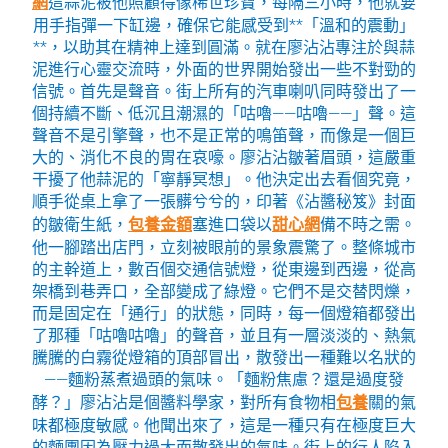
網
這蒜泥被他照顧得像稀世珍寶，每隔三小時，他就要
用手指彈一下缸邊，確保它能感受到**「溫和的震動」
**，以助其在精神上達到圓滿。就在廖沾沾專注於與蒜
泥進行心靈交流時，外面的世界開始發出一些不對勁的
信號。首先是聲音。街上所有的汽車喇叭同時發出了一
個持續不斷、低沉且潮濕的「咕嚕——咕嚕——」聲。這
聲音不是引擎聲，也不是正常的鳴笛聲，而像是一個巨
大的、消化不良的胃在哀嚎。廖沾沾皺著眉頭，這嚴重
干擾了他蒜泥的「寧靜冥想」。他決定出去看個究竟，
順手從桌上拿了一張髒兮兮的，印著《沾醬秘笈》封面
的皺衛生紙，
包養金額
塞進口袋以
甜心網
備不時之需。
他一腳踏出店門，立刻被眼前的景象震驚了。整條城市
的主幹道上，數百個交通信號燈，從東邊到西邊，從高
架橋到巷弄口，全部變成了綠燈。它們不是交替閃爍，
而是固定在「通行」的狀態，同時，每一個燈箱都發出
了那種「咕嚕咕嚕」的聲音，並且有一層淡淡的、熱氣
騰騰的白霧從燈箱的頂部冒出，散發出一種難以名狀的
——麵粉蒸煮過頭的氣味。「麵粉焦慮？還是過度發
酵？」廖沾沾是個醬料學家，對所有食物相
包養
關的氣
味都極度敏感。他聞出來了，這是一種只有在極度巨大
的麵團因為壓力過大而散發出的氣味。街上的行人陷入