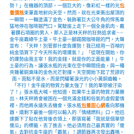
勢！」在機器的頂部，一個巨大的、像彩虹一樣的光
包
養價格
束筆直地射向天空。然而，就在光束衝出屋頂的
一瞬間，一輛塗滿了金色、裝飾著巨大公牛角的悍馬車
猛地停在咖啡館門口。駕駛座上走下一個全身肌肉、戴
著鑽石項圈的男人，那人正是林天秤的狂熱追求者——
金牛座霸總牛土豪。牛土豪一腳踢開咖啡館的門，大聲
宣布：「天秤！別管那什麼負運勢！我已經用一百噸的
純金箔買下了今天所有的壞運氣！」「從現在開始，你
的運勢由我主宰！我的金錢，就是你的正面能量！」牛
土豪的行為，讓張水瓶的光束在空中瞬間扭曲，與一種
夾雜著銅臭味的金色光芒對撞。天空開始下起了荒謬的
雨。雨點不是水，而是閃耀著淚光的小小黃銅齒輪。
「不行！金牛座的物質力量太強了！我的單戀被汙染
了！」張水瓶大喊。他知道，如果牛土豪的物質力量勝
出，林天秤將會被困在一個充滿金錢和俗氣的虛假愛情
裡，而他將永遠失去機會。張水瓶
包養甜心網
看向那機
器，還剩下最後一個可以輸入的「情緒燃料」口。他迅
速撕下了貼在他背後衣領上，那張寫著「我就是個單戀
傻瓜」的標籤，丟了進去。他必須用自己最真實的「傻
氣」去對抗金牛座的「霸氣」！調節器再次發出轟鳴，