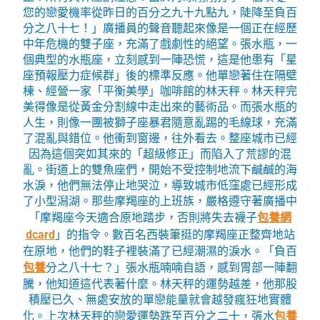
您的戀愛機率從昨日的百分之九十九點九，陡降至負百
分之八十七！」廣播員的聲音聽起來像是一個正在經歷
中年危機的雙子座，充滿了戲劇性的絕望。張水瓶，一
個典型的水瓶座，立刻感到一陣恐慌，這是他患有「星
座預報壓力症候群」後的標準反應。他單戀著住在隔壁
棟、經營一家「平衡美學」咖啡館的林天秤。林天秤完
美得像是從黃金分割線中走出來的藝術品。而張水瓶的
人生，則像一團被獅子座暴君隨意亂踢的毛線球，充滿
了混亂與錯位。他衝到窗邊，往外看去。整座城市已經
因為這個突如其來的「超級修正」而陷入了荒謬的混
亂。街道上的雙魚座們，開始不受控制地流下鹹鹹的海
水淚，他們無法停止地哭泣，導致城市低窪處已經形成
了小型潟湖。那些摩羯座的上班族，嚴格遵守著廣播中
「摩羯座今天適合原地踏步，否則將失去襪子
包養網
dcard
」的指令。數百名西裝筆挺的摩羯座正整齊地站
在原地，他們的鞋子裡裝滿了已經潮濕的淚水。「負百
包養
分之八十七？」張水瓶喃喃自語，感到胃部一陣翻
騰，他知道這代表著什麼。林天秤的運勢越差，他那股
積壓已久、無處安放的單戀能量就會越發瘋狂地實體
化。上次林天秤的戀愛運勢跌至百分之二十，張水
包養