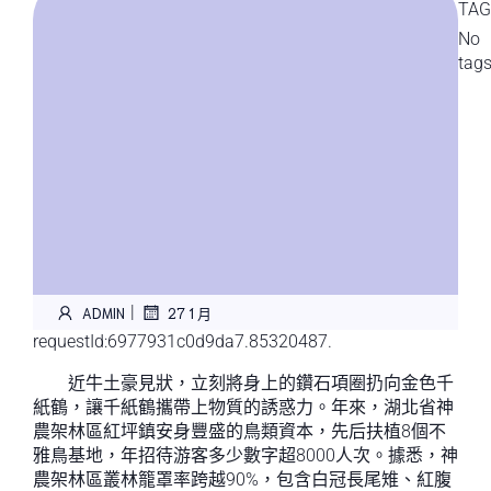
TAG
No
tag
|
ADMIN
27 1 月
requestId:6977931c0d9da7.85320487.
近牛土豪見狀，立刻將身上的鑽石項圈扔向金色千
紙鶴，讓千紙鶴攜帶上物質的誘惑力。年來，湖北省神
農架林區紅坪鎮安身豐盛的鳥類資本，先后扶植8個不
雅鳥基地，年招待游客多少數字超8000人次。據悉，神
農架林區叢林籠罩率跨越90%，包含白冠長尾雉、紅腹