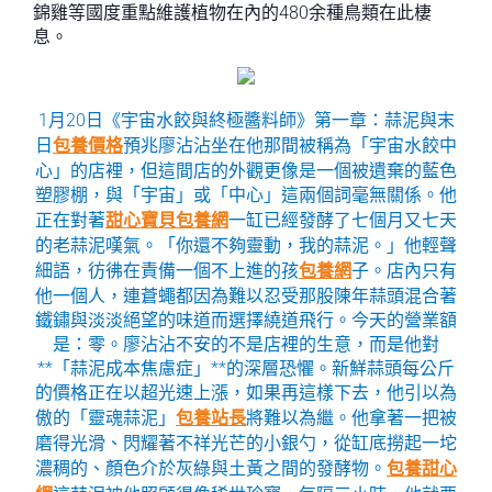
錦雞等國度重點維護植物在內的480余種鳥類在此棲
息。
1月20日《宇宙水餃與終極醬料師》第一章：蒜泥與末
日
包養價格
預兆廖沾沾坐在他那間被稱為「宇宙水餃中
心」的店裡，但這間店的外觀更像是一個被遺棄的藍色
塑膠棚，與「宇宙」或「中心」這兩個詞毫無關係。他
正在對著
甜心寶貝包養網
一缸已經發酵了七個月又七天
的老蒜泥嘆氣。「你還不夠靈動，我的蒜泥。」他輕聲
細語，彷彿在責備一個不上進的孩
包養網
子。店內只有
他一個人，連蒼蠅都因為難以忍受那股陳年蒜頭混合著
鐵鏽與淡淡絕望的味道而選擇繞道飛行。今天的營業額
是：零。廖沾沾不安的不是店裡的生意，而是他對
**「蒜泥成本焦慮症」**的深層恐懼。新鮮蒜頭每公斤
的價格正在以超光速上漲，如果再這樣下去，他引以為
傲的「靈魂蒜泥」
包養站長
將難以為繼。他拿著一把被
磨得光滑、閃耀著不祥光芒的小銀勺，從缸底撈起一坨
濃稠的、顏色介於灰綠與土黃之間的發酵物。
包養甜心