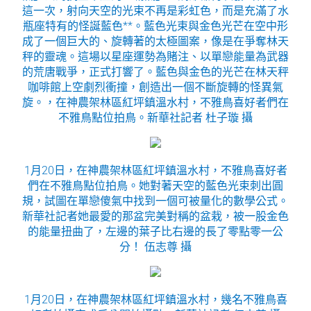
這一次，射向天空的光束不再是彩虹色，而是充滿了水
瓶座特有的怪誕藍色**。藍色光束與金色光芒在空中形
成了一個巨大的、旋轉著的太極圖案，像是在爭奪林天
秤的靈魂。這場以星座運勢為賭注、以單戀能量為武器
的荒唐戰爭，正式打響了。藍色與金色的光芒在林天秤
咖啡館上空劇烈衝撞，創造出一個不斷旋轉的怪異氣
旋。，在神農架林區紅坪鎮溫水村，不雅鳥喜好者們在
不雅鳥點位拍鳥。新華社記者 杜子璇 攝
1月20日，在神農架林區紅坪鎮溫水村，不雅鳥喜好者
們在不雅鳥點位拍鳥。她對著天空的藍色光束刺出圓
規，試圖在單戀傻氣中找到一個可被量化的數學公式。
新華社記者她最愛的那盆完美對稱的盆栽，被一股金色
的能量扭曲了，左邊的葉子比右邊的長了零點零一公
分！ 伍志尊 攝
1月20日，在神農架林區紅坪鎮溫水村，幾名不雅鳥喜