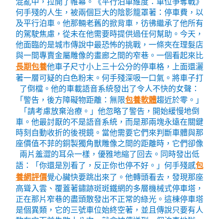
混亂中，拉開了帷幕。《平行泊車維度：車位爭奪戰》
何手殘的人生，被兩個巨大的陰影籠罩著：停車費，以
及平行泊車。他那輛老舊的掀背車，彷彿繼承了他所有
的駕駛焦慮，從未在他需要時提供過任何幫助。今天，
他面臨的是城市傳說中最恐怖的挑戰，一條夾在理髮店
與一間專賣金屬雕像的畫廊之間的窄巷。一個看起來比
長期包養
他車子尺寸小上三十公分的停車格，上面還灑
著一層可疑的白色粉末。何手殘深吸一口氣。將車子打
了倒檔。他的車載語音系統發出了令人不快的女聲：
「警告，後方障礙物距離：無限
包養軟體
趨近於零。」
「請考慮放棄治療。」他忽略了警告，開始緩慢地倒
車。他最討厭的不是語音系統，而是那兩塊永遠在關鍵
時刻自動收折的後視鏡。當他需要它們來判斷車體與那
座價值不菲的銅製獨角獸雕像之間的距離時，它們卻像
兩片羞澀的耳朵一樣，優雅地縮了回去。同時發出低
語：「你還是別看了，反正你也停不好。」何手殘感
包
養網評價
覺心臟快要跳出來了。他轉頭看去，發現那座
高聳入雲、覆蓋著鏽跡斑斑鐵網的多層機械式停車塔，
正在那片窄巷的盡頭散發出不正常的綠光。這棟停車塔
是個異類，它的三號車位始終空著，並且傳說只要有人