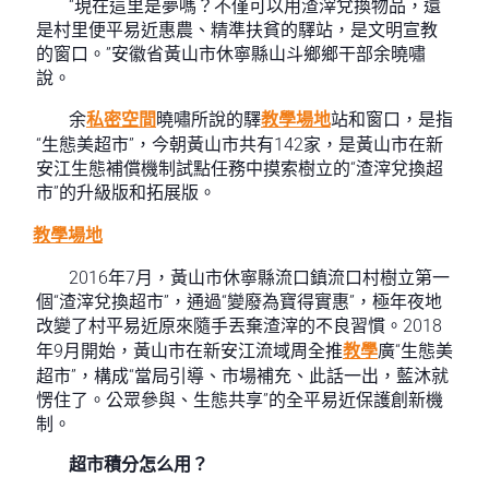
“現在這里是夢嗎？不僅可以用渣滓兌換物品，還
是村里便平易近惠農、精準扶貧的驛站，是文明宣教
的窗口。”安徽省黃山市休寧縣山斗鄉鄉干部余曉嘯
說。
余
私密空間
曉嘯所說的驛
教學場地
站和窗口，是指
“生態美超市”，今朝黃山市共有142家，是黃山市在新
安江生態補償機制試點任務中摸索樹立的“渣滓兌換超
市”的升級版和拓展版。
教學場地
2016年7月，黃山市休寧縣流口鎮流口村樹立第一
個“渣滓兌換超市”，通過“變廢為寶得實惠”，極年夜地
改變了村平易近原來隨手丟棄渣滓的不良習慣。2018
年9月開始，黃山市在新安江流域周全推
教學
廣“生態美
超市”，構成“當局引導、市場補充、此話一出，藍沐就
愣住了。公眾參與、生態共享”的全平易近保護創新機
制。
超市積分怎么用？