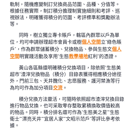
軌制，隨機應變制訂兌換商品范圍、品種、分值等。
根據任務實際，制訂積分擔理制實施細則和考評、巡
視辦法，明確獲得積分的范圍、考評標準和獎勵辦法
等。
同時，樹立獨立專卡賬戶，轄區內群眾以戶為單
位，均可申請辦理超市會員卡或樹
個人空間
立“綠色賬
戶”，作為群眾儲蓄積分、兌換物品、參與生態文
個人
空間
明實踐活動及享用“生態
教學場地
紅利”的憑證。
黃山各區縣還明確積分兌換項目，除依照“生態美
超市”渣滓兌換物品（積分）目錄表獲得相應積分途徑
外，門前三包、天井醜化、志愿服務、護河禁漁等行
為均可作為加分項目
交流
。
積分兌換方法靈活，可隨時依照超市渣滓兌換目錄
進行物品兌換，也可采取零存整取累積換取價值較高
的物品。同時，積分排名還可作為“生態美之星”“生態
衛士”“漂亮天井”“宜居人家”“文昭示范戶”等評比參考依
據。