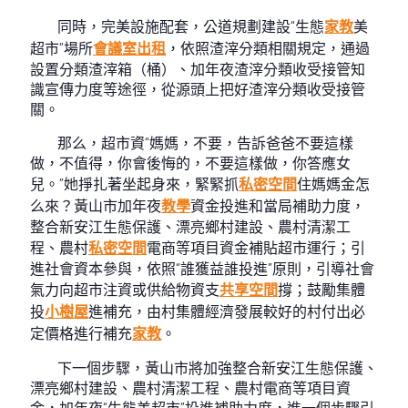
同時，完美設施配套，公道規劃建設“生態
家教
美
超市”場所
會議室出租
，依照渣滓分類相關規定，通過
設置分類渣滓箱（桶）、加年夜渣滓分類收受接管知
識宣傳力度等途徑，從源頭上把好渣滓分類收受接管
關。
那么，超市資“媽媽，不要，告訴爸爸不要這樣
做，不值得，你會後悔的，不要這樣做，你答應女
兒。”她掙扎著坐起身來，緊緊抓
私密空間
住媽媽金怎
么來？黃山市加年夜
教學
資金投進和當局補助力度，
整合新安江生態保護、漂亮鄉村建設、農村清潔工
程、農村
私密空間
電商等項目資金補貼超市運行；引
進社會資本參與，依照“誰獲益誰投進”原則，引導社會
氣力向超市注資或供給物資支
共享空間
撐；鼓勵集體
投
小樹屋
進補充，由村集體經濟發展較好的村付出必
定價格進行補充
家教
。
下一個步驟，黃山市將加強整合新安江生態保護、
漂亮鄉村建設、農村清潔工程、農村電商等項目資