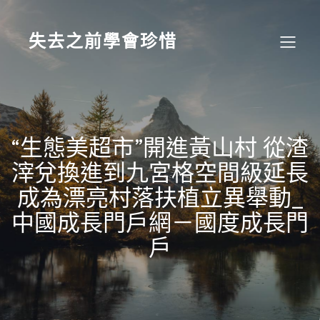
Skip
to
content
失去之前學會珍惜
“生態美超市”開進黃山村 從渣
滓兌換進到九宮格空間級延長
成為漂亮村落扶植立異舉動_
中國成長門戶網－國度成長門
戶