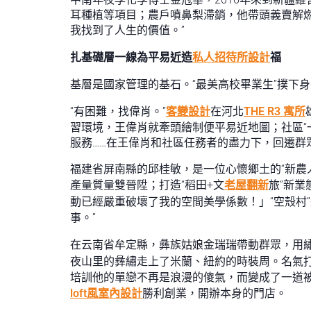
耳種植等項目；農戶噴鼻梨滯銷，他帶頭義賣解燃
我找到了人生的價值。”
扎基礎層一線為平易近造
私人招待所設計
福
基層是國家管理的基石。“最美高校畢業生”撲下
“有困難，找偉肖。”
客變設計
在河北
THE R3 寓所
習環境，王偉肖就牽頭繪制便平易近地圖；社區“
服務……在王偉肖和社區任務者的盡力下，回遷群
福建省屏南縣的邱桂敏，是一位心懷鄉土的“新農
產量質量雙晉陞；打造“稻田+文
老屋翻新
旅”新
動已經嚴重破壞了我的空間美學係數！」“空殼村”
事。”
在云南省牟定縣，彝族姑娘金瑞瑞帶動群眾，用繡
夜山里的彝繡走上了米蘭、紐約的時裝周。名氣打
培訓他的單戀不再是浪漫的傻氣，而變成了一道被
loft風室內設計
勝利創業，開辦本身的門店。