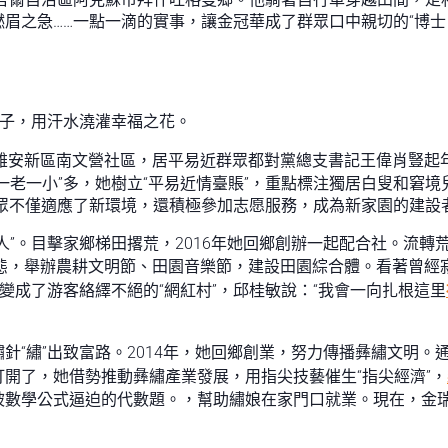
眉之急……一點一滴的實事，讓金冠華成了群眾口中親切的“博士
身子，用汗水澆灌幸福之花。
雄安新區南文營社區，居平易近群眾都對黨總支書記王偉肖豎起年
一老一小”多，她樹立“平易近情臺賬”，重點標注獨居白叟和窘境
眾不僅適應了新環境，還積極參加志愿服務，成為新家園的建設
人”。目擊家鄉梯田撂荒，2016年她回鄉創辦一起配合社。流
業態，舉辦農耕文明節、田園音樂節，建設田園綜合體。看著曾經
變成了游客絡繹不絕的“網紅村”，邱桂敏說：“我會一向扎根這里
針“繡”出致富路。2014年，她回鄉創業，努力傳播彝繡文明。
開了，她借勢推動彝繡產業發展，用指尖技藝催生“指尖經濟”，
數學公式逼迫的代數題。，幫助繡娘在家門口就業。現在，金瑞瑞