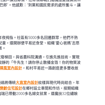
巴郎”。他感歎：“到黨和國民需求的處所奮斗，讓
夜拇指。社區有5000多名回遷群眾，他們不熟
兒童，還開辦便平易近食堂、組織“愛心爸媽”志愿
者。
轉荒廢梯田，與省農科院溝通，引進先進技術，實現
寂靜的「牛先生！請你停止散播金箔！你的物質波
禪風室內設計
，和村平易近一路創造更多豐收故
通過將傳統
大直室內設計
紋樣與現代時尚結合，年
樂齡住宅設計
在鄉村設立車間和作坊，按期組織
已帶動2000多名婦女就業，還攙扶32位繡娘