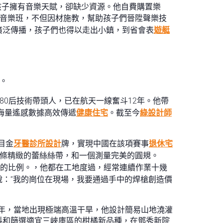
多孩子擁有音樂天賦，卻缺少資源。他自費購置樂
”音樂班，不但因材施教，幫助孩子們晉陞聲樂技
廣泛傳播，孩子們也得以走出小鎮，到省會表
遊艇
。
80后技術帶頭人，已在航天一線奮斗12年。他帶
能海量遙感數據高效傳遞
健康住宅
。截至今
綠設計師
目金
牙醫診所設計
牌，實現中國在該項賽事
退休宅
一條精緻的蕾絲絲帶，和一個測量完美的圓規。
的比例。，他都在工地度過，經常連續作業十幾
說：“我的崗位在現場，我要通過手中的焊槍創造價
2年，當地出現極端高溫干旱，他設計簡易山地澆灌
料和篩選適宜三峽庫區的柑橘新品種，在鄧秀新院