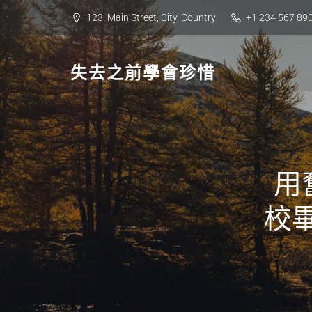
Skip
123, Main Street, City, Country
+1 234 567 89
to
content
失去之前學會珍惜
用
校畢