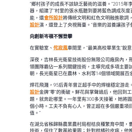
“鄉村孩子的成長不該缺乏藝術的滋養。”201
器，組建了“村里的張水瓶聽到要將藍色調成灰度
能，還
會所設計
將傳統文明和紅色文明融進歌詞
設計
演，還登上了央視舞臺。“音樂的滋養讓孩子
向創新岑嶺不懈登攀
在實驗室、
侘寂風
車間里，“最美高校畢業生”銳
深夜，吉林長光衛星技術股份無限公司廠房內，邢
領團隊霸佔一系列關鍵技術，主導完成多項主要試
朝，長光衛星已在農林、水利等14個領域開展百
焊花飛濺，95后青年曾正超手中的焊槍穩定游走。
設計
金牌“零”的衝破。鮮花與掌聲過后，他回到
題，就奔赴哪里。一年里有300多天接著，她將
個小時。工夫不負有心人，曾正超在多個嚴重項
值。”
在湖北省秭歸縣農業農村局柑桔良種繁育中間，曹
技術，保住了數萬畝果園；針對柑橘砂皮病，他