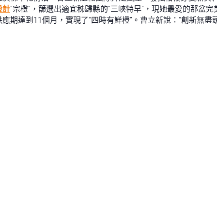
設計
“宗橙”，篩選出適宜秭歸縣的“三峽特早”，現她最愛的那盆
期達到11個月，實現了“四時有鮮橙”。曹立新說：“創新無盡