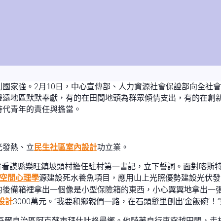
國家強。2月10日，中心宣傳部、人力資源社會保證部向全社會
邊遠地區默默奉獻，有的在田間地頭為群眾傾情支出，有的在創新
時代青年的責任與擔當。
光發熱、立
民生社區室內設計
功立業。
州省看謨縣樂旺鎮坡頭村擔任駐村第一書記，立下誓詞。面對喀斯
空間心理學
源建設死水養魚項目，應用山上光照優勢建設光伏發
的後備箱裡拿出一個像是小型保險箱的東西，小心翼翼地拿出一
設計
3000萬元。“我要和鄉親們一路，在石頭縫里刨出‘金飯碗’！
維吾爾自治區阿克蘇市拜什吐格曼鄉。他騎著自行車穿越田間，