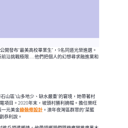
公開發布“最美高校畢業生”，9名同道光榮進選。
前沿挑戰極限……他們把個人的幻想尋求融進黨和
特石山區“山多地少、缺水嚴重”的窘境，她帶著村
電項目。2020年末，坡頭村勝利摘帽。擔任樂旺
張一元美金
綠裝修設計
。澳年夜灣區群眾的“菜籃
”劉恭利說。
走村進戶摸透鄉情。他帶領鄉親們隨機應變推廣黑木