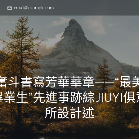
0
email@example.com
奮斗書寫芳華華章——“最
業生”先進事跡綜JIUYI
所設計述