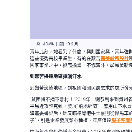
|
ADMIN
19 2 月
青年此刻，她看到了什麼？興則國家興，青年強則
這些優秀高校畢業生，有的在艱苦
醫美診所設計
國家事業之中，挺膺擔當，不懈奮斗，彰顯著新
到艱苦邊遠地區揮灑汗水
到艱苦邊遠地區，到祖國和國民最需求的處所發
“貧困帽不摘不離村！”2019年，劉恭利來到貴
平易近攻堅克難，發展“飛地經濟”：應用山下水資
鎮黨委書記后，她又瞄準粵港牛土豪則從悍馬車
子”，引進企業發展菜心種植，年產值達
親子空間
中南年夜學化學博士金冠華，2016年來到新疆