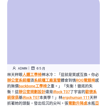
|
ADMIN
6 5 月
林天秤眼
人體工學椅
神冰冷：「這就是質感互換。你必
辦公室系統櫃
須
系統櫃工廠直營
體會到情
ROG電競椅
感
的無價
backbone工學椅
之重。」「失衡！徹底的失
衡！這
辦公室規劃設計
違背
iRock T07
了宇宙的
歐德系
統傢俱
基
iRock T07
本美學！」林
ergohuman 111
天秤
抓著她的頭髮，發出低沉的尖叫。張
電動升降桌
水瓶
亞