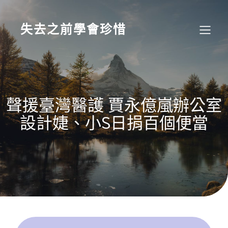
Skip
to
content
失去之前學會珍惜
聲援臺灣醫護 賈永億嵐辦公室
設計婕、小S日捐百個便當