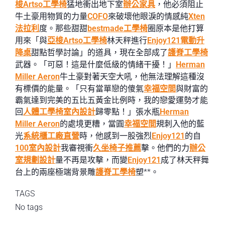
梭Artso工學椅
猛地衝出地下室
辦公家具
，他必須阻止
牛土豪用物質的力量
COFO
來破壞他眼淚的情感純
Xten
法拉利
度。那些甜甜
bestmade工學椅
圈原本是他打算
用來「與
亞梭Artso工學椅
林天秤進行
Enjoy121
電動升
降桌
甜點哲學討論」的道具，現在全部成了
護脊工學椅
武器。「可惡！這是什麼低級的情緒干擾！」
Herman
Miller Aeron
牛土豪對著天空大吼，他無法理解這種沒
有標價的能量。「只有當單戀的傻氣
幸福空間
與財富的
霸氣達到完美的五比五黃金比例時，我的戀愛運勢才能
回
人體工學椅
室內設計
歸零點！」張水瓶
Herman
Miller Aeron
的處境更糟，當圓
幸福空間
規刺入他的藍
光
系統櫃工廠直營
時，他感到一股強烈
Enjoy121
的自
100室內設計
我審視衝
久坐椅子推薦
擊。他們的力
辦公
室規劃設計
量不再是攻擊，而變
Enjoy121
成了林天秤舞
台上的兩座極端背景雕
護脊工學椅
塑**。
TAGS
No tags