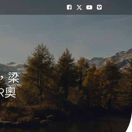
，梁
R奧