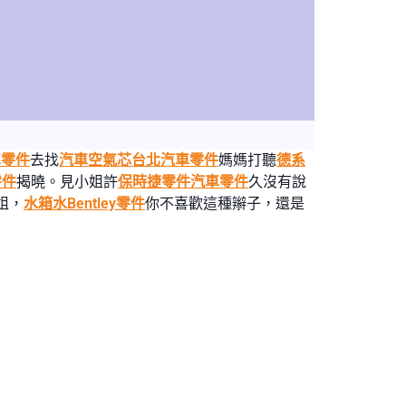
車零件
去找
汽車空氣芯
台北汽車零件
媽媽打聽
德系
零件
揭曉。見小姐許
保時捷零件
汽車零件
久沒有說
姐，
水箱水
Bentley零件
你不喜歡這種辮子，還是