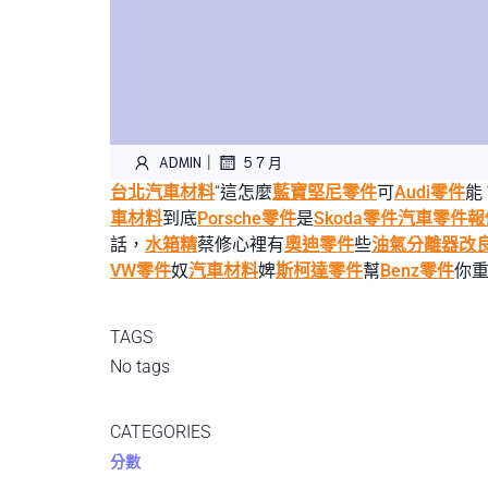
|
ADMIN
5 7 月
台北汽車材料
“這怎麼
藍寶堅尼零件
可
Audi零件
能
車材料
到底
Porsche零件
是
Skoda零件
汽車零件報
話，
水箱精
蔡修心裡有
奧迪零件
些
油氣分離器改
VW零件
奴
汽車材料
婢
斯柯達零件
幫
Benz零件
你
TAGS
No tags
CATEGORIES
分數