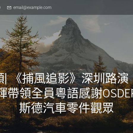
0
email@example.com
頻| 《捕風追影》深圳路演
輝帶領全員粵語感謝OSDE
斯德汽車零件觀眾