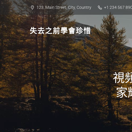
Skip
123, Main Street, City, Country
+1 234 567 89
to
content
失去之前學會珍惜
視
家