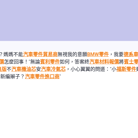
？媽媽不能
汽車零件貿易商
無視我的意願
BMW零件
，我要
德系
價
怎麼回事！”無論
賓利零件
如何，答案終
汽車材料報價
將
賓士
良版
不
汽車機油芯
安
汽車冷氣芯
，小心翼翼的問道：“小
福斯零件
重新編辮子？
汽車零件進口商
”