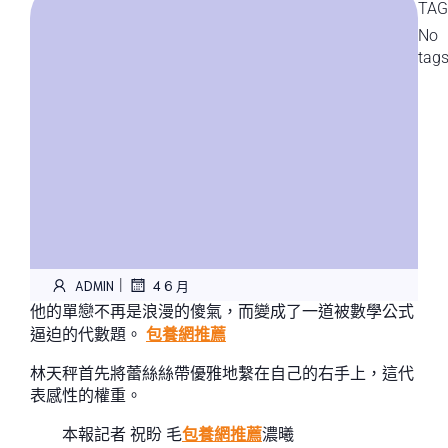
TAG
No
tag
|
ADMIN
4 6 月
他的單戀不再是浪漫的傻氣，而變成了一道被數學公式
逼迫的代數題。
包養網推薦
林天秤首先將蕾絲絲帶優雅地繫在自己的右手上，這代
表感性的權重。
本報記者 祝盼 毛
包養網推薦
濃曦