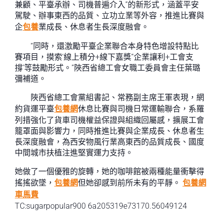
兼顧、平臺承辦、司機普遍介入”的新形式，涵蓋平安
駕駛、辦事東西的品質、立功立業等外容，推進比賽與
企
包養
業成長、休息者生長深度融會。
“同時，還激勵平臺企業聯合本身特色增設特點比
賽項目，摸索‘線上積分+線下嘉獎’‘企業讓利+工會支
撐’等鼓勵形式。”陜西省總工會女職工委員會主任葉璐
彌補道。
陜西省總工會黨組書記、常務副主席王軍表現，網
約貨運平臺
包養網
休息比賽與司機日常運輸聯合，系羅
列措強化了貨車司機權益保證與組織回屬感，擴展工會
籠罩面與影響力，同時推進比賽與企業成長、休息者生
長深度融會，為西安物風行業高東西的品質成長、國度
中間城市扶植注進堅實運力支持。
她做了一個優雅的旋轉，她的咖啡館被兩種能量衝擊得
搖搖欲墜，
包養網
但她卻感到前所未有的平靜。
包養網
車馬費
TC:sugarpopular900 6a205319e73170.56049124