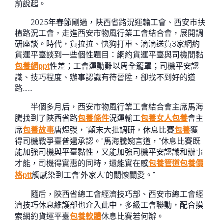
前說起。
2025年春節剛過，陜西省路況運輸工會、西安市扶
植路況工會，走進西安市物風行業工會結合會，展開調
研座談。時代，貨拉拉、快狗打車、滴滴送貨3家網約
貨運平臺談到一些個性題目：網約貨運平臺與司機間黏
包養網ppt
性差；工會運動難以周全籠罩；司機平安認
識、技巧程度、辦事認識有待晉陞，卻找不到好的道
路……
半個多月后，西安市物風行業工會結合會主席馬海
騰找到了陜西省路
包養條件
況運輸工
包養女人
包養
會主
席
包養故事
唐煜弢，“顛末大批調研，休息比賽
包養
獲
得司機戰爭臺普遍承認。”馬海騰婉言道，“休息比賽既
能加強司機與平臺黏性，又能加強司機平安認識和辦事
才能，司機得實惠的同時，還能實在感
包養管道
包養價
格ptt
觸感染到工會‘外家人’的關懷關愛。”
隨后，陜西省總工會經濟技巧部、西安市總工會經
濟技巧休息維護部也介入此中，多級工會聯動，配合摸
索網約貨運平臺
包養軟體
休息比賽若何辦。