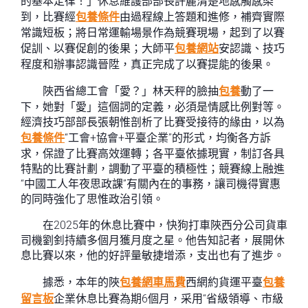
的基本定律！」休息維護部部長許麗清楚地感觸感染
到，比賽經
包養條件
由過程線上答題和進修，補齊實際
常識短板；將日常運輸場景作為競賽現場，起到了以賽
促訓、以賽促創的後果；大師平
包養網站
安認識、技巧
程度和辦事認識晉陞，真正完成了以賽提能的後果。
陜西省總工會「愛？」林天秤的臉抽
包養
動了一
下，她對「愛」這個詞的定義，必須是情感比例對等。
經濟技巧部部長張朝惟剖析了比賽受接待的緣由，以為
包養條件
“工會+協會+平臺企業”的形式，均衡各方訴
求，保證了比賽高效運轉；各平臺依據現實，制訂各具
特點的比賽計劃，調動了平臺的積極性；競賽線上融進
“中國工人年夜思政課”有關內在的事務，讓司機得實惠
的同時強化了思惟政治引領。
在2025年的休息比賽中，快狗打車陜西分公司貨車
司機劉釗持續多個月獲月度之星。他告知記者，展開休
息比賽以來，他的好評量敏捷增添，支出也有了進步。
據悉，本年的陜
包養網車馬費
西網約貨運平臺
包養
留言板
企業休息比賽為期6個月，采用“省級領導、市級