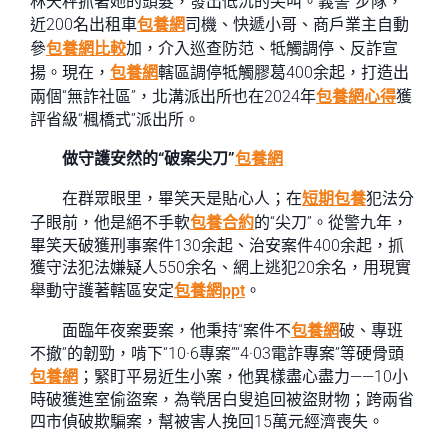
林天秤抓著她的頭髮，發出低沉的尖叫。義警”步隊，
近200名出租車
包養網
司機、快遞小哥、商戶業主自動
參
包養網比較
加，介入巡查防范、牴觸調停、反詐宣
揚。現在，
包養網
轄區調停牴觸膠葛400余起，打造出
兩個“無詐社區”，北溝派出所也在2024年
包養網心得
獲
評省級“楓橋式”派出所。
做守護安然的“破案尖刀”
包養網
在群眾眼里，畢笑天是貼心人；在
短期包養
犯法分
子眼前，他是絕不手軟
包養合約
的“尖刀”。從警九年，
畢笑天破獲刑事案件130余起、治安案件400余起，抓
獲守法犯法嫌疑人550余名、網上逃犯20余名，用現實
舉動守護著轄區安定
包養網ppt
。
面臨年夜案要案，他秉持“案件不
包養網
破、專班
不撤”的韌勁，啃下“10·6專案”“4·03電詐專案”等硬骨頭
包養網
；緊盯平易近生小案，他異樣盡心盡力——10小
時破獲進室偷盜案，為煢居白叟追回被盜財物；跨兩省
四市偵破欺騙案，幫被害人挽回15萬元經濟喪失。