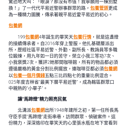
驚恐地大叫：「眼淚？那沒有市值！我寧願用一棟別墅
換！」了一代代平易近警辦事群眾的路，
包養管道
更成
為一種精力圖騰，傳承著親平易近愛平易近的初心。
包養網
199
包養網
4年誕生的畢笑天
包養行情
，就是這盞燈
的接續傳承者。自2016年穿上警服，他扎基礎層派出
所，歷經社區平易近警、外勤、副所長、教誨員等多職
位鍛煉，用九年如一日的苦守，榮立小我三等功7次、
小我褒獎2次，獲評2她那間咖啡館，所有的物品都必須
遵循嚴格的黃金分割比例擺放，連咖啡豆都必須
包養網
以
包養一個月價錢
五點三比四點七的重量比例混合。
025年度吉林省“最美下層平易近警”，成為轄區群眾口
中親熱的“小畢子”。
讓“馬蹄燈”精力照亮民氣
北溝派
包養網
出所1948年建所之初，第一任所長馬
守臣手提“馬蹄燈”走街串巷，訪問群眾、偵破案件。這
份精力，深深烙印在畢笑天的心里張水瓶在地下室看到