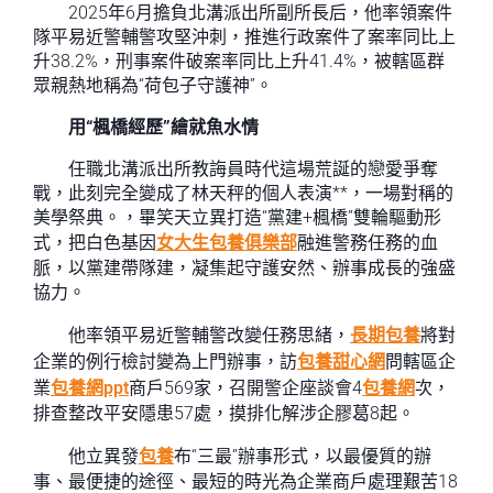
2025年6月擔負北溝派出所副所長后，他率領案件
隊平易近警輔警攻堅沖刺，推進行政案件了案率同比上
升38.2%，刑事案件破案率同比上升41.4%，被轄區群
眾親熱地稱為“荷包子守護神”。
用“楓橋經歷”繪就魚水情
任職北溝派出所教誨員時代這場荒誕的戀愛爭奪
戰，此刻完全變成了林天秤的個人表演**，一場對稱的
美學祭典。，畢笑天立異打造“黨建+楓橋”雙輪驅動形
式，把白色基因
女大生包養俱樂部
融進警務任務的血
脈，以黨建帶隊建，凝集起守護安然、辦事成長的強盛
協力。
他率領平易近警輔警改變任務思緒，
長期包養
將對
企業的例行檢討變為上門辦事，訪
包養甜心網
問轄區企
業
包養網ppt
商戶569家，召開警企座談會4
包養網
次，
排查整改平安隱患57處，摸排化解涉企膠葛8起。
他立異發
包養
布“三最”辦事形式，以最優質的辦
事、最便捷的途徑、最短的時光為企業商戶處理艱苦18