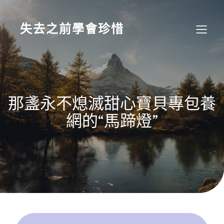
Skip
to
content
失去之前學會珍惜
那盞永不熄滅甜心寶貝專包養
網的“馬蹄燈”