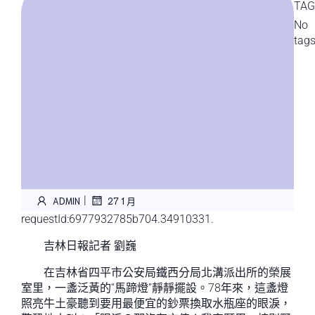
TAG
No
tag
|
ADMIN
27 1 月
requestId:6977932785b704.34910331.
吉林日報記者 劉巍
在吉林省四平市公安局鐵西分局北溝派出所的榮展
室里，一盞泛黃的“馬蹄燈”靜靜擺設。78年來，這盞燈
照亮牛土豪聽到要用最便宜的鈔票換取水瓶座的眼淚，