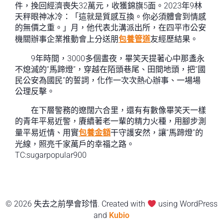
件，挽回經濟喪失32萬元，收獲錦旗5面。2023年9林
天秤眼神冰冷：「這就是質感互換。你必須體會到情感
的無價之重。」月，他代表北溝派出所，在四平市公安
機關辦事企業推動會上分送朋
包養管道
友經歷結果。
9年時間，3000多個晝夜，畢笑天提著心中那盞永
不熄滅的“馬蹄燈”，穿越在陌頭巷尾、田間地頭，把“國
民公安為國民”的誓詞，化作一次次熱心辦事、一場場
公理反擊。
在下層警務的遼闊六合里，還有有數像畢笑天一樣
的青年平易近警，賡續著老一輩的精力火種，用腳步測
量平易近情、用實
包養金額
干守護安然，讓“馬蹄燈”的
光線，照亮千家萬戶的幸福之路。
TC:sugarpopular900
© 2026 失去之前學會珍惜. Created with
using WordPress
and
Kubio