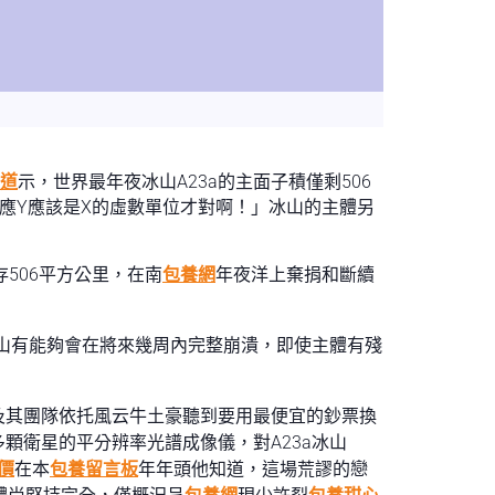
道
示，世界最年夜冰山A23a的主面子積僅剩506
應Y應該是X的虛數單位才對啊！」冰山的主體另
存506平方公里，在南
包養網
年夜洋上棄捐和斷續
a冰山有能夠會在將來幾周內完整崩潰，即使主體有殘
及其團隊依托風云牛土豪聽到要用最便宜的鈔票換
顆衛星的平分辨率光譜成像儀，對A23a冰山
價
在本
包養留言板
年年頭他知道，這場荒謬的戀