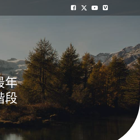
最年
階段