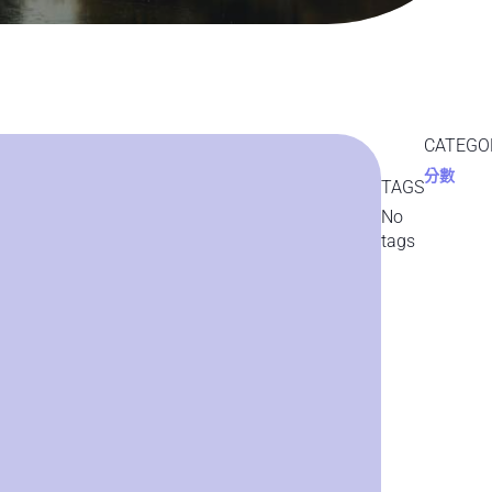
CATEGO
分數
TAGS
No
tags