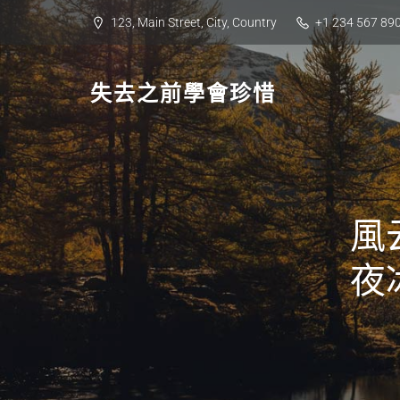
Skip
123, Main Street, City, Country
+1 234 567 89
to
content
失去之前學會珍惜
風
夜