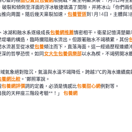
與心靈的極
甜心寶貝包養網
限挑戰。產生明顯決裂：1月8日時主
，破裂和傾倒至洋面的浮冰敏捷填滿了間隙，并將冰山「你們兩
山推向周圍。隨后幾天稟裂加速，
包養管道
到1月14日，主體與
池、冰湖和融水系逐級成長
包養網推薦
慎密相干。衛星記憶清楚顯
然堤壩的構造，臨時攔阻融水流出。但跟著融水不竭積累，其份
門水流甚至從冰壁
包養
傾注而下，直落海面。這一經過歷程連續
更深的哲學恐慌。如同
女大生包養俱樂部
以水為楔，不竭劈開冰
域氣象絕對陰沉，氣溫與水溫不竭降低，跨越3℃的海水連續腐
包養網比較
。”鄭照軍說。
個
包養網評價
詞的定義，必須是情感比
包養甜心網
例對等。
我的天秤座三階段考驗**！」
包養網