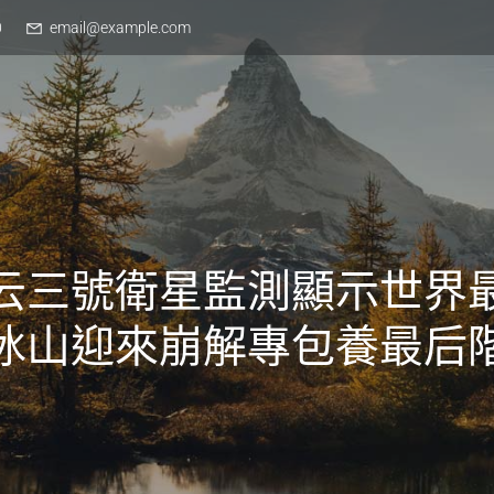
0
email@example.com
云三號衛星監測顯示世界
冰山迎來崩解專包養最后