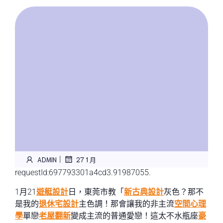
|
ADMIN
27 1 月
requestId:697793301a4cd3.91987055.
1月21
遊艇設計
日，東莞市教「
新古典設計
灰色？那不
是我的
退休宅設計
主色調！那會讓我的非主流
空間心理
學
單戀
老屋翻新
變成主流的普通愛戀！這太不水瓶座
豪