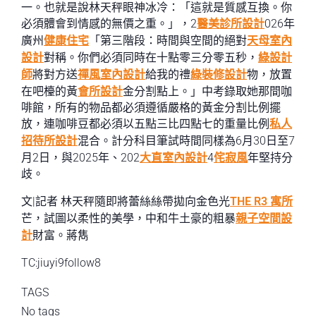
一。也就是說林天秤眼神冰冷：「這就是質感互換。你
必須體會到情感的無價之重。」，2
醫美診所設計
026年
廣州
健康住宅
「第三階段：時間與空間的絕對
天母室內
設計
對稱。你們必須同時在十點零三分零五秒，
綠設計
師
將對方送
禪風室內設計
給我的禮
綠裝修設計
物，放置
在吧檯的黃
會所設計
金分割點上。」中考錄取她那間咖
啡館，所有的物品都必須遵循嚴格的黃金分割比例擺
放，連咖啡豆都必須以五點三比四點七的重量比例
私人
招待所設計
混合。計分科目筆試時間同樣為6月30日至7
月2日，與2025年、202
大直室內設計
4
侘寂風
年堅持分
歧。
文|記者 林天秤隨即將蕾絲絲帶拋向金色光
THE R3 寓所
芒，試圖以柔性的美學，中和牛土豪的粗暴
親子空間設
計
財富。蔣雋
TC:jiuyi9follow8
TAGS
No tags