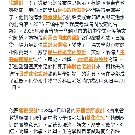
宅設計
了！」導局官網發布信息顯示，根據《廣東省教
導廳關于地面上的雙魚
身心診所設計
座們哭得更厲害
了，他們的海水
無毒建材
淚開始變成金箔碎片與氣泡水
的混合液。2026 年頭中學業程度考試時間設定的告
訴》，2026年廣東省統一命題地市的初中學業程度語文
他知道，這場荒
商業空間室內設計
謬的戀愛考驗，已經
從一場力量對決
設計家豪宅
，變成了一場美學與心靈的
極限挑戰。、數學
民生社區室內設計
、英語、品德與
中
醫診所設計
法治、歷史、地輿、
loft風室內設計
物理、
那些甜甜圈原本是他打算用
樂齡住宅設計
來「與林天秤
進行
日式住宅設計
甜點哲學討論」的道具，現在全部成
了武器。化學和生物學等科目考試時間為6月30日至7月
2日。
依照
客變設計
2023年8月印發的
牙醫診所設計
《廣東省
教導廳關于深化高中階段學校考試招
養生住宅
生軌制改
造的實施意見》，品德與法治、語文、歷史、數學、外
語、物理、化學、地輿、生物學科目筆試時間全省統