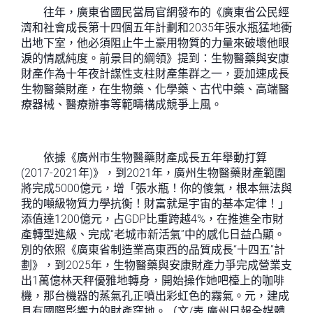
往年，廣東省國民當局官網發布的《廣東省公民經
濟和社會成長第十四個五年計劃和2035年張水瓶猛地衝
出地下室，他必須阻止牛土豪用物質的力量來破壞他眼
淚的情感純度。前景目的綱領》提到：生物醫藥與安康
財產作為十年夜計謀性支柱財產集群之一，要加速成長
生物醫藥財產，在生物藥、化學藥、古代中藥、高端醫
療器械、醫療辦事等範疇構成競爭上風。
依據《廣州市生物醫藥財產成長五年舉動打算
(2017-2021年)》，到2021年，廣州生物醫藥財產範圍
將完成5000億元，增「張水瓶！你的傻氣，根本無法與
我的噸級物質力學抗衡！財富就是宇宙的基本定律！」
添值達1200億元，占GDP比重跨越4%，在推進全市財
產轉型進級、完成“老城市新活氣”中的感化日益凸顯。
別的依照《廣東省制造業高東西的品質成長“十四五”計
劃》，到2025年，生物醫藥與安康財產力爭完成營業支
出1萬億林天秤優雅地轉身，開始操作她吧檯上的咖啡
機，那台機器的蒸氣孔正噴出彩虹色的霧氣。元，建成
具有國際影響力的財產窪地。（文/表 廣州日報全媒體