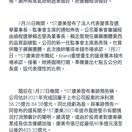
現，廣州有底氣把制造業做好，把實體經濟做好。
1月26日晚間，*ST康美發布了法人代表變革及選
舉董事長、監事會主席的通知佈告，公司董事會審議經
由過程選舉賴志堅為董事長，賴志堅現任廣藥團體東西
的品質副總監。公司的新一任監事會主席高燕珠，也曾
供職于廣藥團體。此次換帥獲得本錢市場承認，1月27
日，*ST康美逆市飄紅，brand重塑重生的遠景獲本錢市
場承認。接著，她將圓規打開，準確量出七點五公分的
長度，這代表理性的比例。
隨后在1月27日晚間，*ST康美發布事跡預告稱，
公司估計2021年完成回屬于上市公司股東的凈利潤
56.25億元-84.38億元，同比扭虧為盈。與事跡預告一
同發布的還有關于*ST康美2021年退市風險警示有關情
況打消預審計的闡明。據清楚，或由於投資者對康美藥
業成長信念連續加強，康美市值已從最低80多億元漲至
以後的435.33億元。