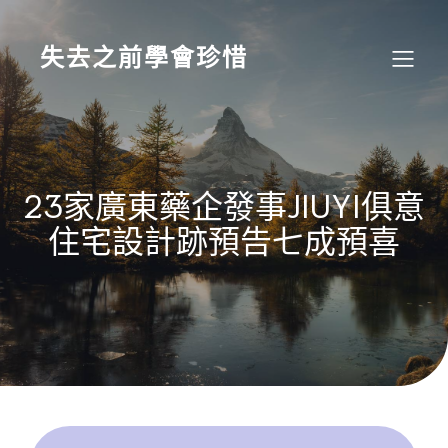
Skip
to
content
失去之前學會珍惜
23家廣東藥企發事JIUYI俱意
住宅設計跡預告七成預喜