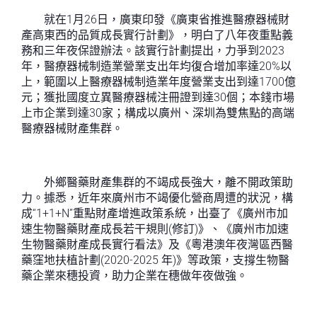
就在1月26日，廣東印發《廣東省推進醫療器械財
產高東西的品質成長實行計劃》，明白了八年夜重點義
務和三年夜保證辦法。該實行計劃提出，力爭到2023
年，醫療器械制造業營業支出年均復合增加率達20%以
上，範圍以上醫療器械制造業年度營業支出到達1700億
元；獲批國度立異醫療器械注冊證到達30個；本錢市場
上市企業到達30家；構成以廣州、深圳為雙焦點的高端
醫療器械財產集群。
外鄉醫藥財產集群的不竭成長強大，離不開政策助
力。據悉，近年來廣州市不竭優化營商周遭的狀況，構
成“1+1+N”重點財產增進政策系統，出臺了《廣州市加
速生物醫藥財產成長若干規則(修訂)》、《廣州市加速
生物醫藥財產成長實行看法》及《粵港澳年夜灣區西醫
藥窪地扶植計劃(2020-2025 年)》等政策，支撐生物醫
藥企業來穗投資，助力企業在穗做年夜做強。