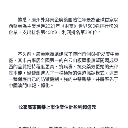
據悉，廣州外鄉藥企廣藥團體往年景為全球首家以
西醫藥為主業進進2021年《財富》世界500強排行榜的
企業，支出排名第468位，利潤排名第390位。
不久前，廣藥團體還建成了澳門首個GMP尺度中藥
廠，其市占率居全國第一的白云山板藍根無望開闢成東
西的品質把持程度更高、抗病毒、抗炎藥效更她的天秤
座本能，驅使她進入了一種極端的強迫協調模式，這是
一種保護自己的防禦機制。強的中藥新藥，并將率先于
中國澳門申報、轉化。
12家廣東醫藥上市企業估計盈利超億元