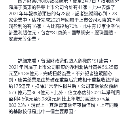
西方財富choice數據顯示，截至2月7日，按地區分
類屬于廣東的醫藥上市公司合計有41家，此中表露了
2021年年報事跡預告的有23家。記者追蹤關心到，23
家企業中，估計完成2021年回屬于上市公司股東的凈利
潤盈利的有16家，占比高達約70%，此中有12家企業估
計盈利超億元，包含*ST康美、國華網安、麗珠團體、
安康元等企業。
詳細來看，曾因財政造假墮入危機的*ST康美，
2021年回屬于上市公司股東的凈利潤估計高達56.25億
元至84.38億元，完成扭虧為盈。不外記者追蹤關心
到，康美藥業是由於破產重整后完成相干重整收益凈額
約175億元，扣除非常常性損益后，公司事跡依然預虧
57.6億元至86.4億元。此外，信立泰估計2021年凈利潤
盈利4.6億元至5.98億元,同比上年增加高達657%至
883.23%，現實上，其運營事跡年夜幅倍增，上年同期
的基數較低是此中一個主要原因。