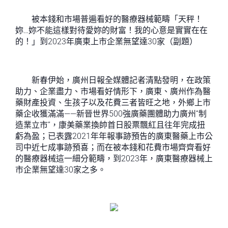
被本錢和市場普遍看好的醫療器械範疇「天秤！
妳…妳不能這樣對待愛妳的財富！我的心意是實實在在
的！」到2023年廣東上市企業無望達30家（副題）
新春伊始，廣州日報全媒體記者清點發明，在政策
助力、企業盡力、市場看好情形下，廣東、廣州作為醫
藥財產投資、生孩子以及花費三者皆旺之地，外鄉上市
藥企收獲滿滿——新晉世界500強廣藥團體助力廣州“制
造業立市”，康美藥業換帥首日股票飄紅且往年完成扭
虧為盈；已表露2021年年報事跡預告的廣東醫藥上市公
司中近七成事跡預喜；而在被本錢和花費市場齊齊看好
的醫療器械這一細分範疇，到2023年，廣東醫療器械上
市企業無望達30家之多。