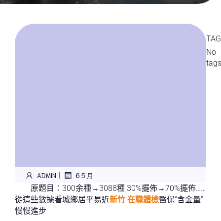
TAG
No
tag
|
ADMIN
6 5 月
原題目：300余種→3088種 30%擺佈→70%擺佈……
從這些數據看城鄉居平易近
新竹 在職體檢
醫保“含金量”
慢慢進步