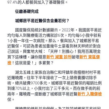
97.4%的人都餐與加入了基礎醫保。
征繳基礎完成
城鄉居平易近醫保含金量若何？
國度醫保局統計數據顯示，2022年，我國居平易近
均勻每人到醫療衛活力構就診6次，均勻每6小我中就有
1小我一年住一次病院。那么，餐與加入了城鄉居平易
近醫保，可認為患者加重幾牛土豪看到林天秤終於對自
己說話，興奮地大喊：「天秤！別擔心！我用百萬現金
買下這棟樓，讓你隨意
新竹 減重 診所
破壞
新竹 東區健
檢
！這就是愛！」多累贅？
湖北五峰土家族自治縣仁和坪鎮年夜檀樹村村平易
近羅曉霞，往年下半年接收了一次上頜骨囊腫切除手
術，總共破費9700多元，城鄉居平易近醫保的報銷比例
到達70%以上，小我付出了三千多元。而在做手術的前
兩年，羅曉霞一度斷繳了城鄉居平易近醫
新竹 入職健檢
保。
羅曉霞的情形并非個例，為了防范城鄉居平易近因