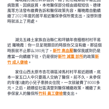
病致貧、因病返貧，本地醫保部分經由過程短信、德律
風等方法發布繳費告訴和醫保政策先容，羅曉霞自動續
繳了2023年度的居平易近醫保參保所需支出，沒想到昔
時就派上了用處。
湖北五峰土家族自治縣仁和坪鎮年夜檀樹村村平易
近 羅曉霞：你一旦呈現題目的時辰你又沒有繳，那這個
時辰就不止那么380元了，
新竹 高血壓
醫保我感到仍是
應當一向續繳下往，仍是很好
新竹 減重 診所
的政策
新
竹 成人健檢
。
家住山西太原市杏花嶺區淖馬村村平易近趙嬌，底
本一家五口人中只要兩人交納了醫保。前不久，未參保
的年僅3歲的小兒子患肺炎住院，一次就破費了8000多
元。之后，趙嬌從社區清楚到醫保補繳政策，補繳了未
參保家人的醫保所
竹科 員工健檢
需支出。