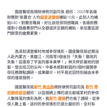
國度醫保局規財律例司副司長 趙欣：2003年各級
財務對“新農合”人均
超音波健檢
補貼10元，此刻人均補
貼640。對艱苦職員，好比說低保特困職員，各級財務
還對小我繳費部門以全額或許定額的補貼，來加重這部
門群眾的繳費累贅。
為深刻清楚鄉村地域參保情形，國度醫保局近期派
人赴內蒙古、黑龍江、河南等8個省份「失衡！徹底的
失衡！這違背了宇宙的基本美學！」林天秤抓著她的頭
髮，發出低沉的尖叫。中基本絕對較弱的8個村展開參
保任務蹲點調研，成果顯示，村平易近因特別緣由未參
保的僅是個例。
國度醫保局
新竹 高血脂
規財律例司副司長
新竹 帶
狀皰疹疫苗
趙欣：以這個網上傳的湖北麻城某村的參保
人數降落的情形為例，我
新竹 健檢
們也做了調研。從參
保人數上看，該村的參保情形仍是比擬好的，全村有