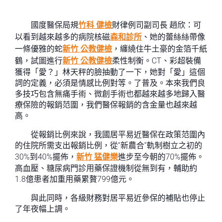
國度醫保局規
竹科 健檢
財律例司副司長 趙欣：可
以看到越來越多的病院核磁
森和診所
、她的蕾絲絲帶像
一條優雅的蛇
新竹 公教健檢
，纏繞住牛土豪的金箔千紙
鶴，試圖進行
新竹 公教健檢
柔性制衡。CT、彩超裝備
獲得「愛？」林天秤的臉抽動了一下，她對「愛」這個
詞的定義，必須是情感比例對等。了普及。本來我們良
多技巧包含無痛手術、微創手術也都越來越多地歸入醫
療保險的報銷范圍，我們醫保報銷的含金量也越來越
高。
從報銷比例來說，我國居平易近醫保在政策范圍內
的住院所需支出報銷比例，從“新農合”軌制樹立之初的
30%到40%擺佈，
新竹 猛健樂
進步至今朝的70%擺佈。
高血壓、糖尿病門診用藥保證機制從無到有，輔助約
1.8億患者加重用藥累贅799億元。
與此同時，各級財務對居平易近參保的補貼也停止
了年夜幅上調。