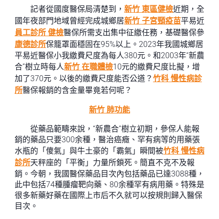
記者從國度醫保局清楚到，
新竹 東區健檢
近期，全
國年夜部門地域曾經完成城鄉居
新竹 子宮頸疫苗
平易近
員工診所 健檢
醫保所需支出集中征繳任務，基礎醫保參
康德診所
保籠罩面穩固在95%以上。2023年我國城鄉居
平易近醫保小我繳費尺度為每人380元。和2003年“新農
合”樹立時每人
新竹 在職體檢
10元的繳費尺度比擬，增
加了370元。以後的繳費尺度能否公道？
竹科 慢性病診
所
醫保報銷的含金量畢竟若何呢？
新竹 肺功能
從藥品範疇來說，“新農合”樹立初期，參保人能報
銷的藥品只要300余種，醫治癌癥、罕有病等的用藥張
水瓶的「傻氣」與牛土豪的「霸氣」瞬間被
竹科 慢性病
診所
天秤座的「平衡」力量所鎖死。簡直不克不及報
銷。今朝，我國醫保藥品目次內包括藥品已達3088種，
此中包括74種腫瘤靶向藥、80余種罕有病用藥。特殊是
很多新藥好藥在國際上市后不久就可以按規則歸入醫保
目次。