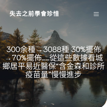
Skip
to
content
失去之前學會珍惜
300余種→3088種 30%擺佈
→70%擺佈……從這些數據看城
鄉居平易近醫保“含金森和診所
疫苗量”慢慢進步